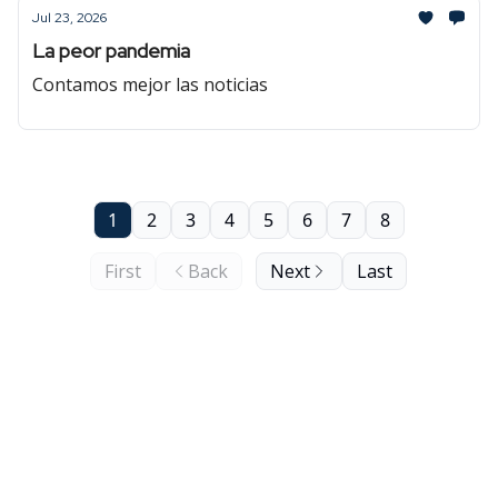
Jul 23, 2026
La peor pandemia
Contamos mejor las noticias
1
2
3
4
5
6
7
8
First
Back
Next
Last