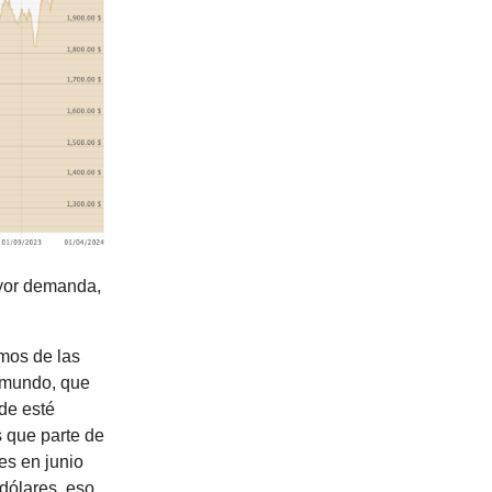
ayor demanda,
mos de las
l mundo, que
nde esté
s que parte de
es en junio
dólares, eso