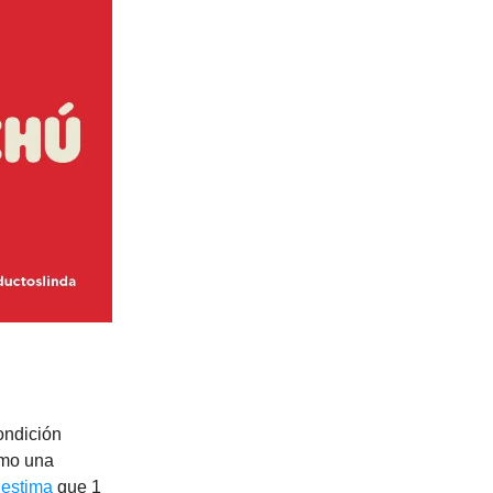
ondición
ómo una
e
estima
que 1