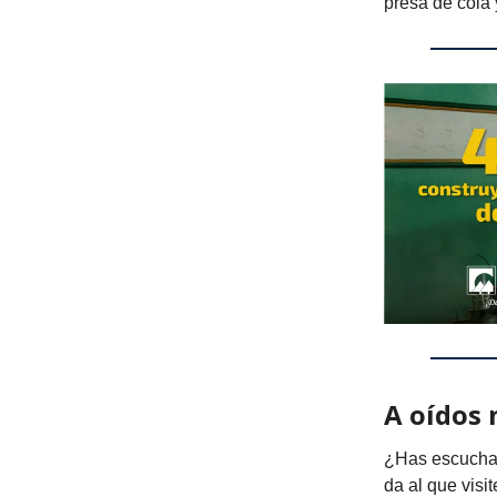
presa de cola 
A oídos 
¿Has escuchad
da al que visi