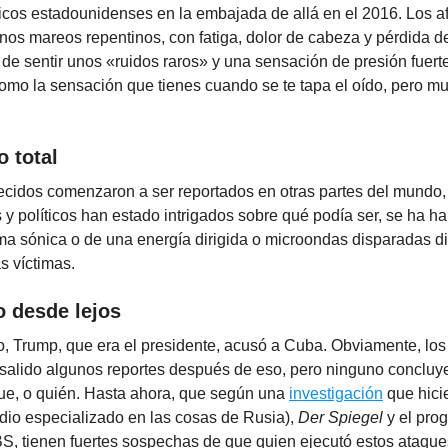
icos estadounidenses en la embajada de allá en el 2016. Los a
nos mareos repentinos, con fatiga, dolor de cabeza y pérdida 
e sentir unos «ruidos raros» y una sensación de presión fuerte
omo la sensación que tienes cuando se te tapa el oído, pero mul
o total
ecidos comenzaron a ser reportados en otras partes del mundo,
 y políticos han estado intrigados sobre qué podía ser, se ha h
ma sónica o de una energía dirigida o microondas disparadas d
as víctimas.
 desde lejos
o, Trump, que era el presidente, acusó a Cuba. Obviamente, lo
salido algunos reportes después de eso, pero ninguno concluy
ue, o quién. Hasta ahora, que según una
investigación
que hici
io especializado en las cosas de Rusia),
Der Spiegel
y el pro
, tienen fuertes sospechas de que quien ejecutó estos ataque