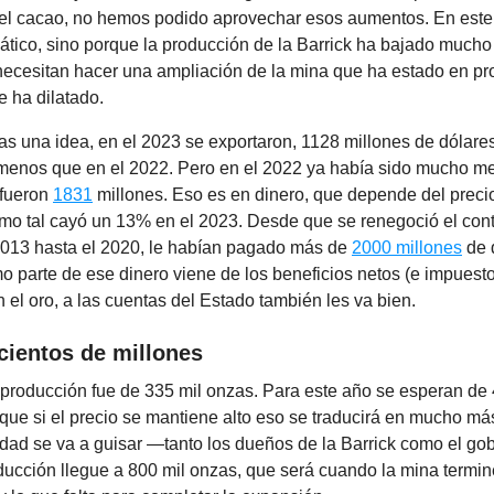
 el cacao, no hemos podido aprovechar esos aumentos. En este
ático, sino porque la producción de la Barrick ha bajado mucho 
 necesitan hacer una ampliación de la mina que ha estado en pr
e ha dilatado.
s una idea, en el 2023 se exportaron, 1128 millones de dólares
enos que en el 2022. Pero en el 2022 ya había sido mucho me
 fueron
1831
millones. Eso es en dinero, que depende del precio
mo tal cayó un 13% en el 2023. Desde que se renegoció el cont
 2013 hasta el 2020, le habían pagado más de
2000 millones
de 
 parte de ese dinero viene de los beneficios netos (e impuestos
n el oro, a las cuentas del Estado también les va bien.
cientos de millones
 producción fue de 335 mil onzas. Para este año se esperan de 
 que si el precio se mantiene alto eso se traducirá en mucho má
dad se va a guisar —tanto los dueños de la Barrick como el g
ducción llegue a 800 mil onzas, que será cuando la mina termin