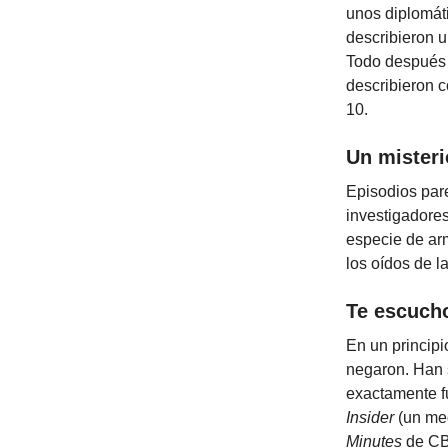
unos diplomát
describieron u
Todo después d
describieron c
10.
Un misteri
Episodios par
investigadores
especie de ar
los oídos de l
Te escucho
En un principi
negaron. Han 
exactamente f
Insider
(un med
Minutes
de CBS