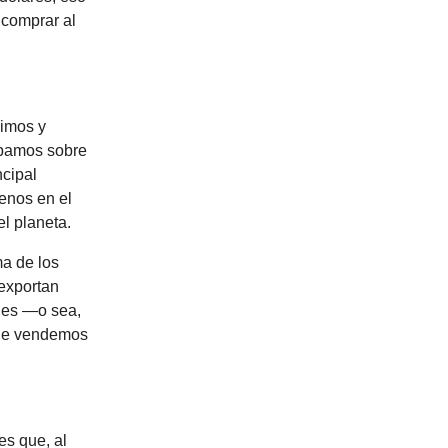
 comprar al
cimos y
ábamos sobre
ncipal
menos en el
l planeta.
ma de los
 exportan
ales —o sea,
ue vendemos
es que, al