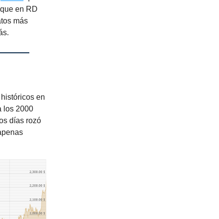
 que en RD
atos más
ás.
históricos en
a los 2000
os días rozó
 apenas