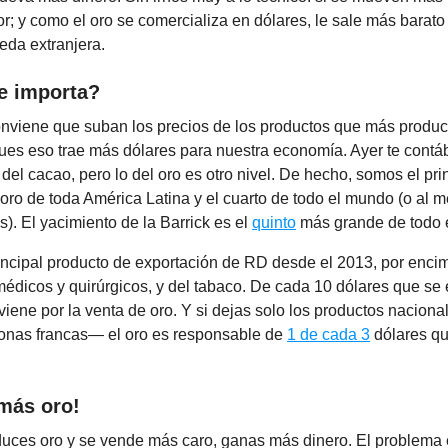
lor; y como el oro se comercializa en dólares, le sale más barato
eda extranjera.
e importa?
nviene que suban los precios de los productos que más produ
ues eso trae más dólares para nuestra economía. Ayer te cont
 del cacao, pero lo del oro es otro nivel. De hecho, somos el pri
oro de toda América Latina y el cuarto de todo el mundo (o al 
). El yacimiento de la Barrick es el
quinto
más grande de todo e
rincipal producto de exportación de RD desde el 2013, por enci
édicos y quirúrgicos, y del tabaco. De cada 10 dólares que se
viene por la venta de oro. Y si dejas solo los productos nacion
zonas francas— el oro es responsable de
1 de cada 3
dólares q
más oro!
duces oro y se vende más caro, ganas más dinero. El problema 