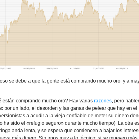
eso se debe a que la gente está comprando mucho oro, y a m
é están comprando mucho oro? Hay varias
razones
, pero hable
s: por un lado, el desorden y las ganas de pelear que hay en e
nversionistas a acudir a la vieja confiable de meter su dinero do
ro ha sido el «refugio seguro» durante mucho tiempo). La otra e
inga anda lenta, y se espera que comiencen a bajar los interes
ueva más dinero. Sin irnos muy a lo técnico: si se mueven más 