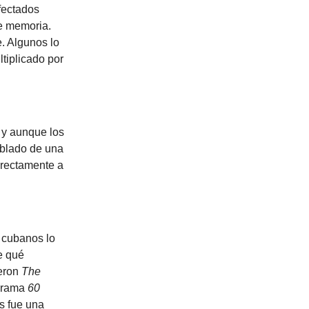
fectados
de memoria.
. Algunos lo
tiplicado por
 y aunque los
ablado de una
irectamente a
s cubanos lo
e qué
eron
The
grama
60
s fue una