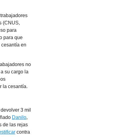
 trabajadores
es (CNUS,
eso para
o para que
 cesantía en
rabajadores no
 a su cargo la
los
 la cesantía.
 devolver 3 mil
cuñado
Danilo
,
s de las rejas
estificar
contra