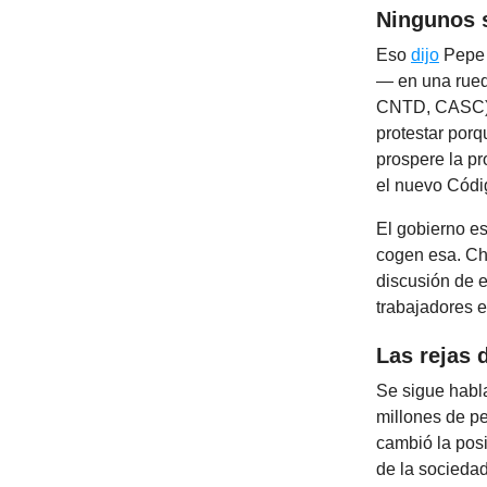
Ningunos 
Eso
dijo
Pepe A
— en una rued
CNTD, CASC)
protestar por
prospere la p
el nuevo Códi
El gobierno es
cogen esa. Cho
discusión de e
trabajadores e
Las rejas 
Se sigue habla
millones de p
cambió la posi
de la socieda