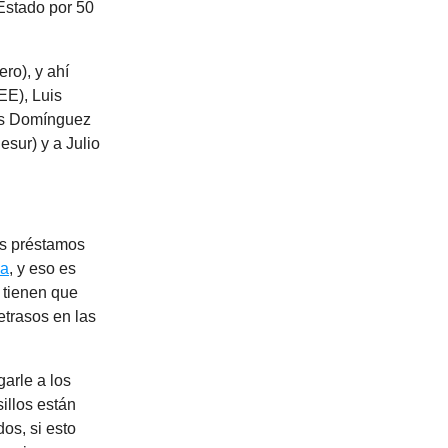
 Estado por 50
ero), y ahí
EE), Luis
ás Domínguez
sur) y a Julio
os préstamos
ia
, y eso es
 tienen que
etrasos en las
arle a los
illos están
os, si esto