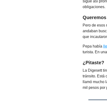
sigue así pron
obligaciones.
Queremos 
Pero de esos n
andaban busca
que incautaro
Pepa había
ll
turista. En una
¿Pitaste?
La Digesett ti
tránsito. Está
llamó mucho la
mil pesos por p