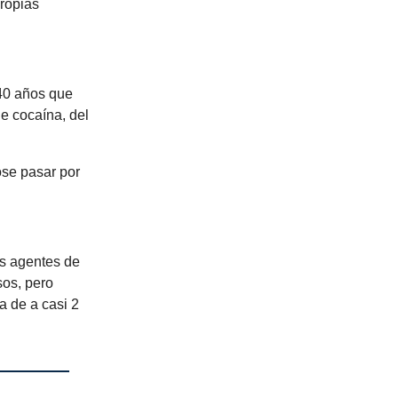
propias
 40 años que
e cocaína, del
ose pasar por
os agentes de
sos, pero
a de a casi 2