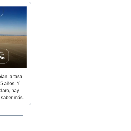
ian la tasa
 5 años. Y
claro, hay
a saber más.