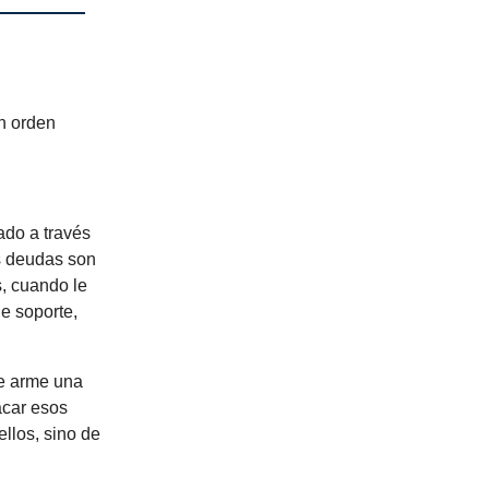
un orden
ado a través
s deudas son
s, cuando le
ne soporte,
ue arme una
acar esos
llos, sino de