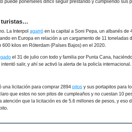
to puede ponérseles difícil seguir prestando y cumpliendo sus 
turistas…
o. La Interpol
agarró
en la capital a Soni Pepa, un albanés de
ndo en Europa en relación a un cargamento de 11 toneladas d
n 600 kilos en Róterdam (Países Bajos) en el 2020.
egado
el 31 de julio con todo y familia por Punta Cana, haciénd
 intentó salir, y ahí se activó la alerta de la policía internacional.
ró una licitación para comprar 2894
pitos
y sus portapitos para l
 claro que estos no son pitos de cumpleaños y no cuestan 10 pe
 atención que la licitación es de 5.6 millones de pesos, y eso d
ito.