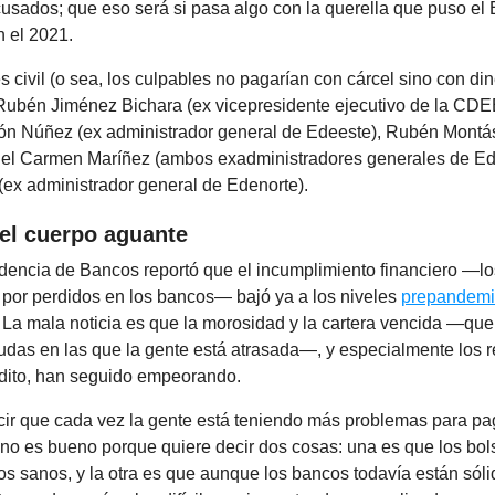
cusados; que eso será si pasa algo con la querella que puso el
n el 2021.
s civil (o sea, los culpables no pagarían con cárcel sino con din
ubén Jiménez Bichara (ex vicepresidente ejecutivo de la CDE
ón Núñez (ex administrador general de Edeeste), Rubén Mont
l Carmen Maríñez (ambos exadministradores generales de Ede
(ex administrador general de Edenorte).
el cuerpo aguante
dencia de Bancos reportó que el incumplimiento financiero —l
 por perdidos en los bancos— bajó ya a los niveles
prepandem
 La mala noticia es que la morosidad y la cartera vencida —que
udas en las que la gente está atrasada—, y especialmente los r
édito, han seguido empeorando.
cir que cada vez la gente está teniendo más problemas para pag
no es bueno porque quiere decir dos cosas: una es que los bols
 sanos, y la otra es que aunque los bancos todavía están sólid