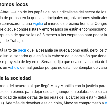
somos locos
breu —uno de los papás de los sindicalistas del sector de los
a de prensa en la que las principales organizaciones sindical
 convocaron a una
vigilia
el miércoles próximo frente al Congr
que dizque congresistas y empresarios se están encompinchand
ropuesta de que se les dé 3 meses a las empresas para pagar la
go de Trabajo.
tá jarto de
decir
que la cesantía se queda como está, pero los t
litín, el senador que está a la cabeza de la comisión que tiene
se proyecto de ley en el Senado, dijo que esa convocatoria de 
s un «
show
de mal gusto» porque no están contemplando variar
de la sociedad
ndo del acuerdo al que llegó Maxy Montilla con la justicia para
esos en bienes para dejar eso así (aunque en palabras de su 
bilidad de estar detrás de las rejas de la cárcel por estar «detrá
d»). Además de devolver esa chiripita, Maxy se comprometió a
t