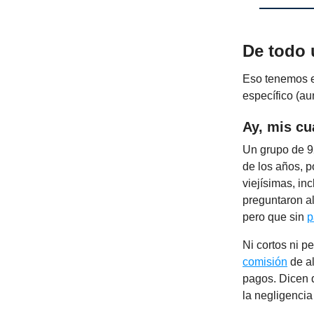
De todo
Eso tenemos en
específico (au
Ay, mis cu
Un grupo de 9
de los años, 
viejísimas, in
preguntaron al
pero que sin
p
Ni cortos ni p
comisión
de al
pagos. Dicen 
la negligencia