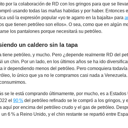
ito por la colaboración de RD con los gringos para que se lleva
mpró usando todas las mañas habidas y por haber. Entonces 
ica usó la expresión popular «yo te agarro en la bajaíta» para
a
os que tienen petróleo son ellos». O sea, como que en algún
arse los pantalones porque necesitará su petróleo.
siendo un caldero sin la tapa
 tiene petróleo, y mucho. Pero ¿depende realmente RD del pet
 un chin. Por un lado, en los últimos años se ha ido diversifica
ra ir dependiendo menos del petróleo. Pero comoquiera todav
róleo, lo único que ya no le compramos casi nada a Venezuela
 consumimos.
ás se le está comprando últimamente, por mucho, es a Estados
2022 el
90 %
del petróleo refinado se le compró a los gringos, y 
 aquí por encima del petróleo crudo y el gas de petróleo. Desp
 un 6 % a Reino Unido, y el chin restante se repartió entre Es