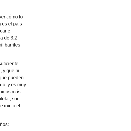
ver cómo lo
 es el país
carle
a de 3.2
l barriles
uficiente
, y que ni
d que pueden
ado, y es muy
cnicos más
letar, son
e inicio el
años: