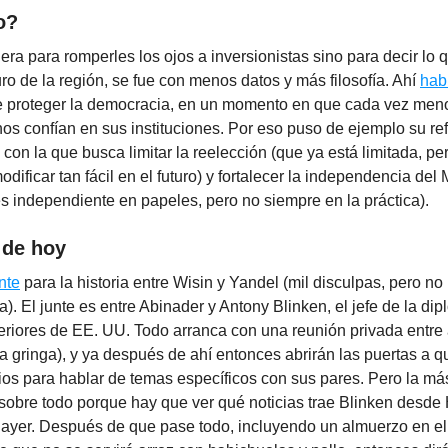
o?
ra para romperles los ojos a inversionistas sino para decir lo 
uro de la región, se fue con menos datos y más filosofía. Ahí
hab
e proteger la democracia, en un momento en que cada vez men
os confían en sus instituciones. Por eso puso de ejemplo su re
, con la que busca limitar la reelección (que ya está limitada, p
ificar tan fácil en el futuro) y fortalecer la independencia del 
s independiente en papeles, pero no siempre en la práctica).
 de hoy
nte
para la historia entre Wisin y Yandel (mil disculpas, pero n
a). El junte es entre Abinader y Antony Blinken, el jefe de la dip
teriores de EE. UU. Todo arranca con una reunión privada entre
ra gringa), y ya después de ahí entonces abrirán las puertas a 
ios para hablar de temas específicos con sus pares. Pero la má
 sobre todo porque hay que ver qué noticias trae Blinken desde 
a ayer. Después de que pase todo, incluyendo un almuerzo en e