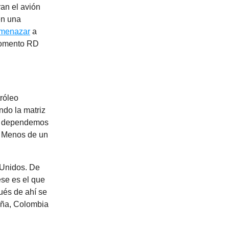
ran el avión
en una
menazar
a
 momento RD
róleo
ndo la matriz
ía dependemos
. Menos de un
 Unidos. De
ese es el que
ués de ahí se
paña, Colombia