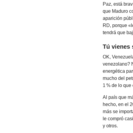
Paz, está brav
que Maduro co
aparición públ
RD, porque «l
tendrá que baj
Tú vienes 
OK, Venezuela
venezolano? Ni
energética pa
mucho del pet
1 % de lo que
Al país que m
hecho, en el 
más se importa
le compró casi
y otros.