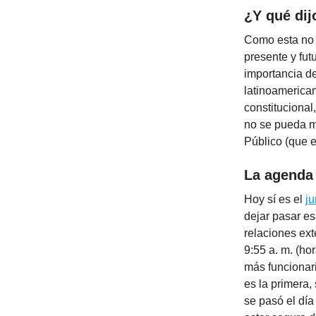
¿Y qué dij
Como esta no e
presente y fut
importancia d
latinoamerican
constitucional
no se pueda mod
Público (que e
La agenda
Hoy sí es el
ju
dejar pasar es
relaciones ex
9:55 a. m. (ho
más funcionar
es la primera,
se pasó el dí