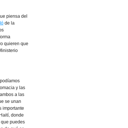
que piensa del
ló
de la
os
forma
ero quieren que
Ministerio
o podíamos
lomacia y las
 ambos a las
que se unan
s importante
Haití, donde
l que puedes