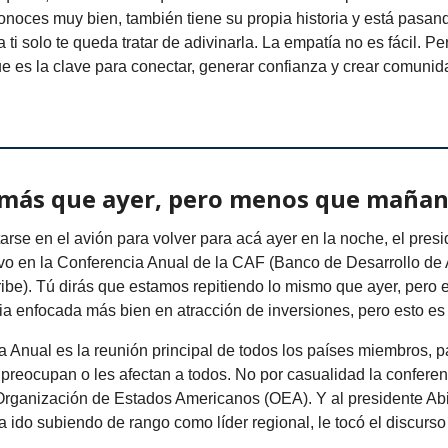
onoces muy bien, también tiene su propia historia y está pasan
 ti solo te queda tratar de adivinarla. La empatía no es fácil. Pe
e es la clave para conectar, generar confianza y crear comunid
 más que ayer, pero menos que maña
rse en el avión para volver para acá ayer en la noche, el pres
vo en la Conferencia Anual de la CAF (Banco de Desarrollo de
ribe). Tú dirás que estamos repitiendo lo mismo que ayer, pero 
ia enfocada más bien en atracción de inversiones, pero esto es 
 Anual es la reunión principal de todos los países miembros, pa
preocupan o les afectan a todos. No por casualidad la conferen
 Organización de Estados Americanos (OEA). Y al presidente Ab
 ido subiendo de rango como líder regional, le tocó el discurs