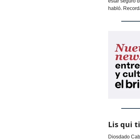
estar seguro d
habló. Record
Lis qui t
Diosdado Cabe