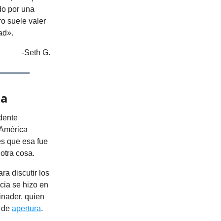
do por una
ro suele valer
ad».
-Seth G.
na
idente
 América
es que esa fue
otra cosa.
ra discutir los
cia se hizo en
inader, quien
o de
apertura
.