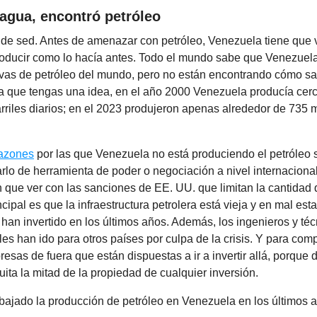
agua, encontró petróleo
 de sed. Antes de amenazar con petróleo, Venezuela tiene que 
oducir como lo hacía antes. Todo el mundo sabe que Venezuela
vas de petróleo del mundo, pero no están encontrando cómo sa
a que tengas una idea, en el año 2000 Venezuela producía cerc
rriles diarios; en el 2023 produjeron apenas alrededor de 735 mi
azones
por las que Venezuela no está produciendo el petróleo s
lo de herramienta de poder o negociación a nivel internacional
n que ver con las sanciones de EE. UU. que limitan la cantida
ncipal es que la infraestructura petrolera está vieja y en mal est
 han invertido en los últimos años. Además, los ingenieros y té
 les han ido para otros países por culpa de la crisis. Y para comp
esas de fuera que están dispuestas a ir a invertir allá, porque d
uita la mitad de la propiedad de cualquier inversión.
bajado la producción de petróleo en Venezuela en los últimos 