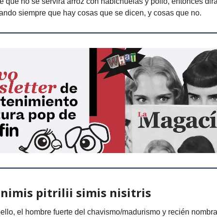
e que no se servirá arroz con habichuelas y pollo, entonces dir
ando siempre que hay cosas que se dicen, y cosas que no.
inimis pitrilii simis nisitris
llo, el hombre fuerte del chavismo/madurismo y recién nombra