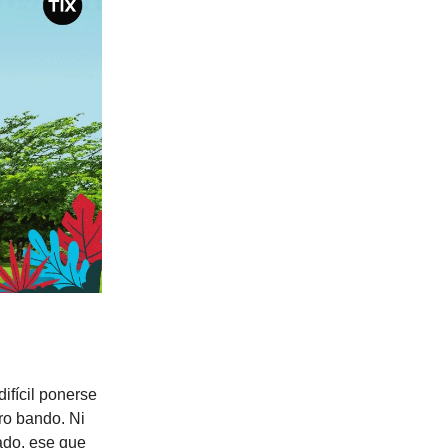
ifícil ponerse
tro bando. Ni
lado, ese que