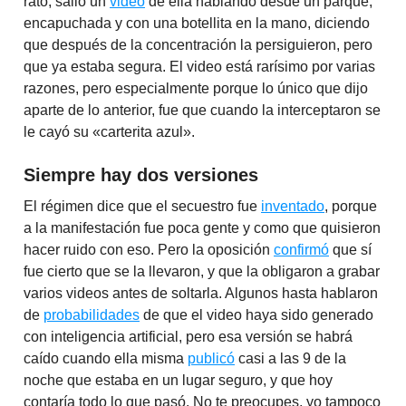
rato, salió un
video
de ella hablando desde un parque,
encapuchada y con una botellita en la mano, diciendo
que después de la concentración la persiguieron, pero
que ya estaba segura. El video está rarísimo por varias
razones, pero especialmente porque lo único que dijo
aparte de lo anterior, fue que cuando la interceptaron se
le cayó su «carterita azul».
Siempre hay dos versiones
El régimen dice que el secuestro fue
inventado
, porque
a la manifestación fue poca gente y como que quisieron
hacer ruido con eso. Pero la oposición
confirmó
que sí
fue cierto que se la llevaron, y que la obligaron a grabar
varios videos antes de soltarla. Algunos hasta hablaron
de
probabilidades
de que el video haya sido generado
con inteligencia artificial, pero esa versión se habrá
caído cuando ella misma
publicó
casi a las 9 de la
noche que estaba en un lugar seguro, y que hoy
contaría todo lo que pasó. No te preocupes, yo tampoco