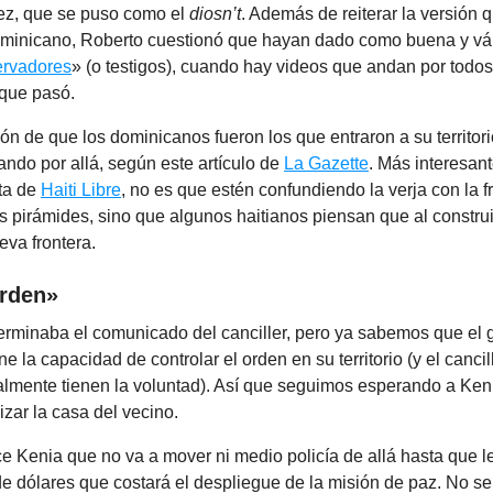
ez, que se puso como el
diosn’t
. Además de reiterar la versión
ominicano, Roberto cuestionó que hayan dado como buena y vál
ervadores
» (o testigos), cuando hay videos que andan por todo
 que pasó.
ón de que los dominicanos fueron los que entraron a su territor
ndo por allá, según este artículo de
La Gazette
. Más interesan
ta de
Haiti Libre
, no es que estén confundiendo la verja con la f
as pirámides, sino que algunos haitianos piensan que al construi
eva frontera.
rden»
terminaba el comunicado del canciller, pero ya sabemos que el 
ne la capacidad de controlar el orden en su territorio (y el cancil
almente tienen la voluntad). Así que seguimos esperando a Ken
zar la casa del vecino.
e Kenia que no va a mover ni medio policía de allá hasta que l
e dólares que costará el despliegue de la misión de paz. No s