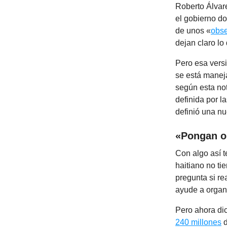
Roberto Álvar
el gobierno d
de unos «
obs
dejan claro lo
Pero esa versi
se está maneja
según esta no
definida por l
definió una nu
«Pongan o
Con algo así 
haitiano no tie
pregunta si re
ayude a organi
Pero ahora dic
240 millones
d