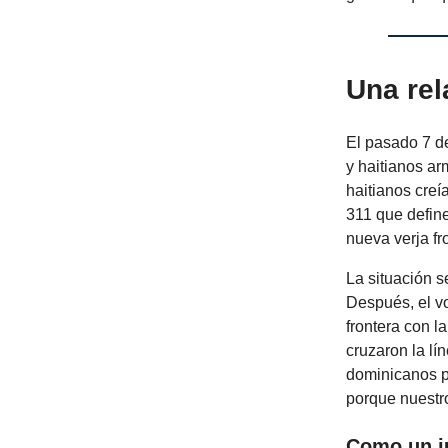
Una rel
El pasado 7 d
y haitianos ar
haitianos creí
311 que define
nueva verja fr
La situación 
Después, el v
frontera con l
cruzaron la lí
dominicanos p
porque nuestr
Como un j