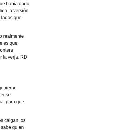
 que había dado
ida la versión
s lados que
io realmente
te es que,
rontera
r la verja, RD
gobierno
ler se
ia, para que
es caigan los
e sabe quién