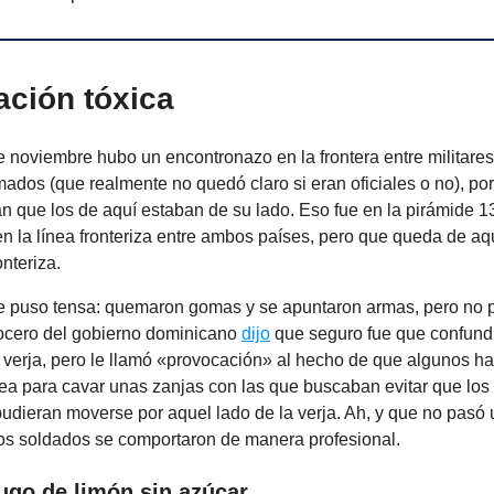
ación tóxica
e noviembre hubo un encontronazo en la frontera entre militare
mados (que realmente no quedó claro si eran oficiales o no), po
an que los de aquí estaban de su lado. Eso fue en la pirámide 1
n la línea fronteriza entre ambos países, pero que queda de aq
onteriza.
se puso tensa: quemaron gomas y se apuntaron armas, pero no p
ocero del gobierno dominicano
dijo
que seguro fue que confundi
a verja, pero le llamó «provocación» al hecho de que algunos ha
nea para cavar unas zanjas con las que buscaban evitar que los 
udieran moverse por aquel lado de la verja. Ah, y que no pasó 
os soldados se comportaron de manera profesional.
ugo de limón sin azúcar