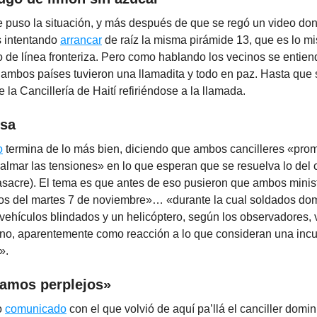
e puso la situación, y más después de que se regó un video do
s intentando
arrancar
de raíz la misma pirámide 13, que es lo m
o de línea fronteriza. Pero como hablando los vecinos se entien
 ambos países tuvieron una llamadita y todo en paz. Hasta que s
la Cancillería de Haití refiriéndose a la llamada.
esa
o
termina de lo más bien, diciendo que ambos cancilleres «pro
calmar las tensiones» en lo que esperan que se resuelva lo del 
sacre). El tema es que antes de eso pusieron que ambos minis
hos del martes 7 de noviembre»… «durante la cual soldados do
ehículos blindados y un helicóptero, según los observadores, v
tiano, aparentemente como reacción a lo que consideran una incu
».
amos perplejos»
ro
comunicado
con el que volvió de aquí pa’llá el canciller domi