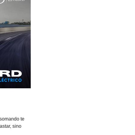
 asomando te
star, sino