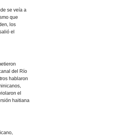
nde se veía a
ismo que
den, los
alió el
metieron
canal del Río
tros hablaron
minicanos,
iolaron el
rsión haitiana
nicano,