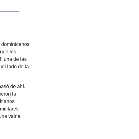
s dominicanos
rque los
3, una de las
uel lado de la
asó de ahí.
eron la
itianos
militares
una vaina