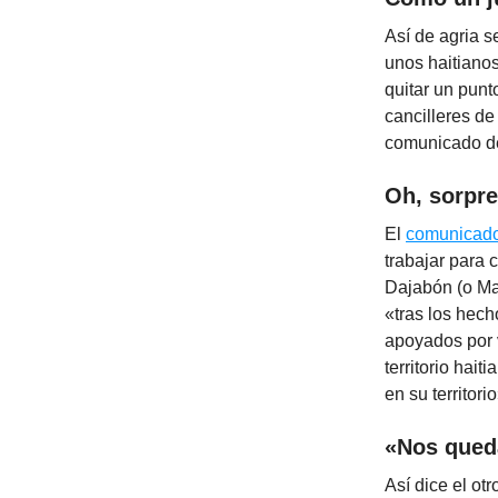
Así de agria s
unos haitiano
quitar un punt
cancilleres de
comunicado de 
Oh, sorpr
El
comunicad
trabajar para 
Dajabón (o Ma
«tras los hec
apoyados por v
territorio hai
en su territorio
«Nos qued
Así dice el ot