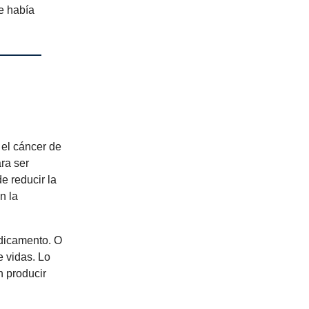
ue había
el cáncer de
ra ser
e reducir la
n la
edicamento. O
e vidas. Lo
n producir