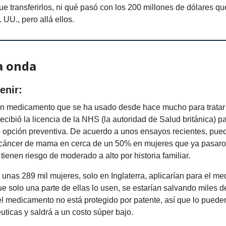
ue transferirlos, ni qué pasó con los 200 millones de dólares q
UU., pero allá ellos.
a onda
enir:
un medicamento que se ha usado desde hace mucho para tratar 
cibió la licencia de la NHS (la autoridad de Salud británica) pa
 opción preventiva. De acuerdo a unos ensayos recientes, pued
 cáncer de mama en cerca de un 50% en mujeres que ya pasaro
ienen riesgo de moderado a alto por historia familiar.
unas 289 mil mujeres, solo en Inglaterra, aplicarían para el m
 solo una parte de ellas lo usen, se estarían salvando miles d
l medicamento no está protegido por patente, así que lo puede
uticas y saldrá a un costo súper bajo.