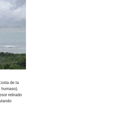
costa de la
l humaso).
sor retirado
ulando