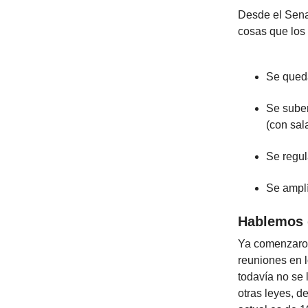
Desde el Sena
cosas que los 
Se queda
Se suben
(con sal
Se regul
Se amplí
Hablemos 
Ya comenzaron 
reuniones en 
todavía no se 
otras leyes, d