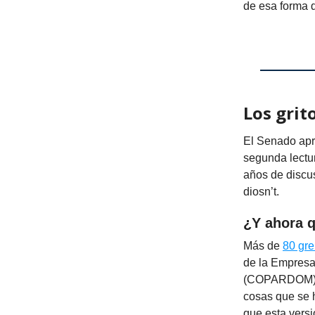
de esa forma d
Los grit
El Senado apro
segunda lectu
años de discu
diosn’t.
¿Y ahora 
Más de
80 gr
de la Empresa
(COPARDOM)— s
cosas que se h
que esta versi