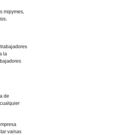
as mipymes,
tos.
 trabajadores
a la
abajadores
ta de
 cualquier
 empresa
itar vainas