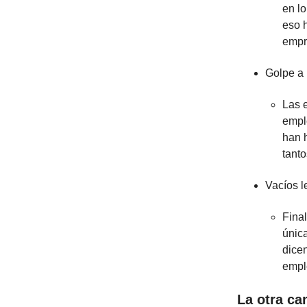
en lo
eso 
empr
Golpe a 
Las e
empl
han h
tanto
Vacíos l
Final
únic
dice
empl
La otra c