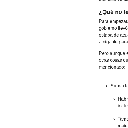
¿Qué no l
Para empezar, 
gobierno llevó
estaba de acu
amigable para
Pero aunque es
otras cosas q
mencionado:
Suben lo
Habr
inclu
Tamb
mate