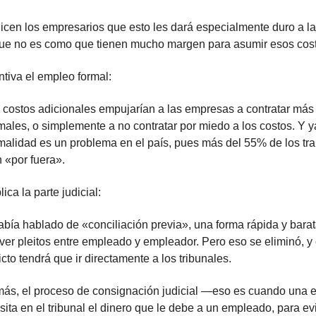
icen los empresarios que esto les dará especialmente duro a l
ue no es como que tienen mucho margen para asumir esos cos
tiva el empleo formal:
 costos adicionales empujarían a las empresas a contratar más
males, o simplemente a no contratar por miedo a los costos. Y y
rmalidad es un problema en el país, pues más del 55% de los tr
 «por fuera».
ica la parte judicial:
abía hablado de «conciliación previa», una forma rápida y bara
ver pleitos entre empleado y empleador. Pero eso se eliminó, y
icto tendrá que ir directamente a los tribunales.
ás, el proceso de consignación judicial —eso es cuando una
ita en el tribunal el dinero que le debe a un empleado, para ev