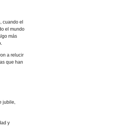
, cuando el
odo el mundo
algo más
o.
on a relucir
las que han
 jubile,
dad y