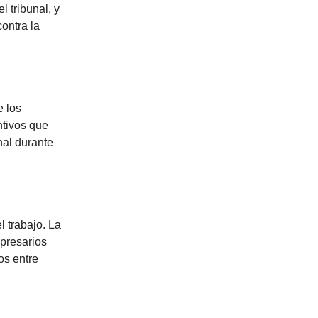
 tribunal, y
ontra la
e los
ntivos que
nal durante
l trabajo. La
mpresarios
os entre