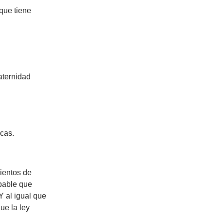
que tiene
aternidad
cas.
ientos de
bable que
Y al igual que
ue la ley