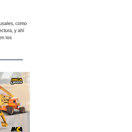
ausales, como
ctura, y ahí
en los