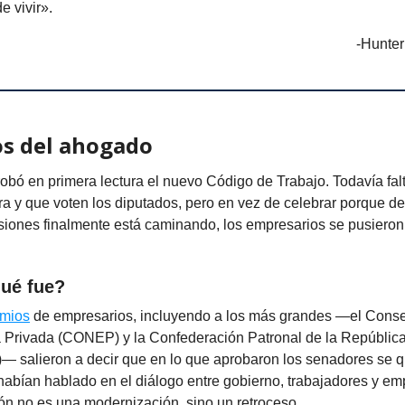
e vivir».
-Hunte
os del ahogado
bó en primera lectura el nuevo Código de Trabajo. Todavía fal
ra y que voten los diputados, pero en vez de celebrar porque d
siones finalmente está caminando, los empresarios se pusieron
qué fue?
emios
de empresarios, incluyendo a los más grandes —el Conse
 Privada (CONEP) y la Confederación Patronal de la Repúbli
alieron a decir que en lo que aprobaron los senadores se q
abían hablado en el diálogo entre gobierno, trabajadores y em
ón no es una modernización, sino un retroceso.