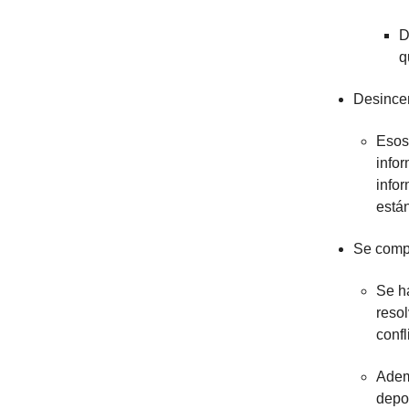
D
q
Desincen
Esos
infor
info
están
Se compl
Se h
resol
confl
Adem
depos