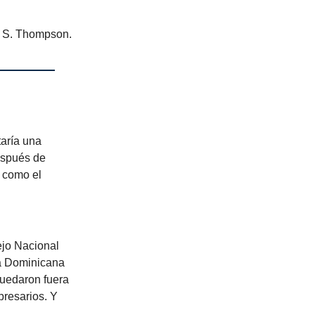
r S. Thompson.
taría una
espués de
 como el
jo Nacional
ca Dominicana
uedaron fuera
presarios. Y