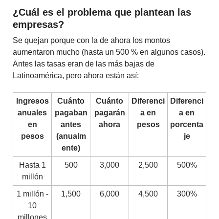
¿Cuál es el problema que plantean las
empresas?
Se quejan porque con la de ahora los montos
aumentaron mucho (hasta un 500 % en algunos casos).
Antes las tasas eran de las más bajas de
Latinoamérica, pero ahora están así:
Ingresos
Cuánto
Cuánto
Diferenci
Diferenci
anuales
pagaban
pagarán
a en
a en
en
antes
ahora
pesos
porcenta
pesos
(anualm
je
ente)
Hasta 1
500
3,000
2,500
500%
millón
1 millón -
1,500
6,000
4,500
300%
10
millones