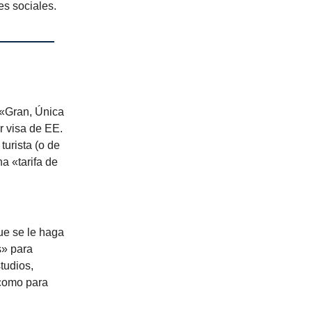
des sociales.
 «Gran, Única
r visa de EE.
urista (o de
a «tarifa de
ue se le haga
s» para
tudios,
 como para