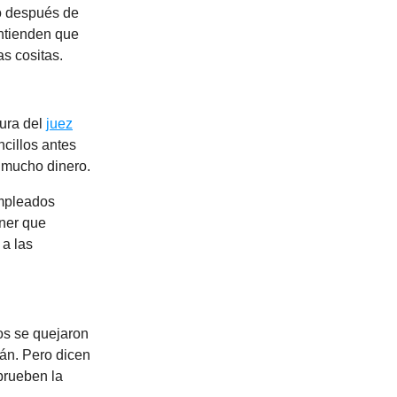
o después de
ntienden que
as cositas.
gura del
juez
ncillos antes
 mucho dinero.
empleados
ner que
 a las
os se quejaron
án. Pero dicen
prueben la