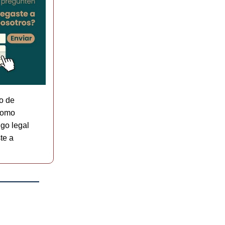
o de
 como
lgo legal
te a