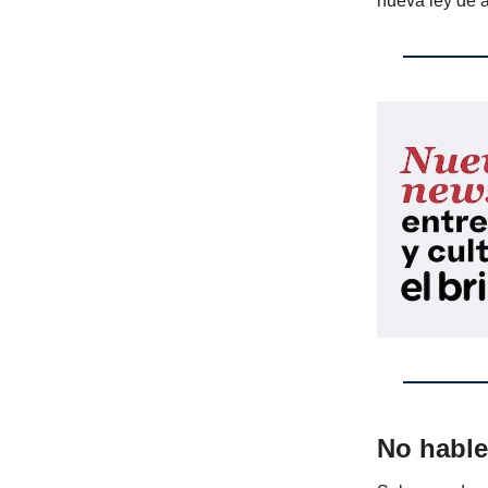
nueva ley de a
No habl