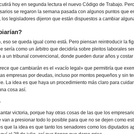
cutirá hoy en segunda lectura el nuevo Código de Trabajo. Per
sarios se regaron la semana pasada con algunos puntos que e
, los legisladores dijeron que están dispuestos a cambiar algun
iarían?
, eso se queda igual como está. Pero piensan reintroducir la fi
ue sería como un árbitro que decidiría sobre pleitos laborales se
n a un tribunal convencional, donde pueden durar años y costar
arece que cambiarán es el «vacío legal» que permitiría que ex
las empresas por deudas, incluso por montos pequeños y sin te
die. La idea es que haya un procedimiento más claro para cuidar
na cosa así.
?
ntar victoria, porque hay otras cosas de las que los empresari
 van a presionar todo lo posible para que no se dejen como est
es que la idea es que tanto los senadores como los diputados a