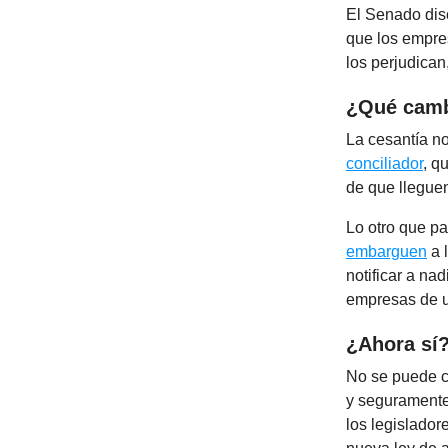
El Senado dis
que los empre
los perjudican
¿Qué camb
La cesantía no
conciliador
, q
de que llegue
Lo otro que p
embarguen
a 
notificar a na
empresas de u
¿Ahora sí
No se puede ca
y seguramente
los legislador