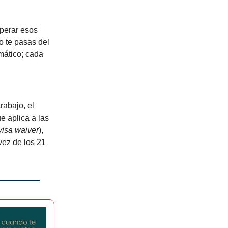
uperar esos
o te pasas del
omático; cada
rabajo, el
ue aplica a las
visa waiver
),
vez de los 21