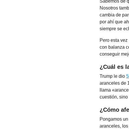
Sabemos de qu
Nosotros tamb
cambia de pare
por ahí que a
siempre se ech
Pero esta vez 
con balanza co
conseguir mej
¿Cuál es 
Trump le dio
5
aranceles de 
llama «arancel
cuestión, sino
¿Cómo afe
Pongamos un e
aranceles, los