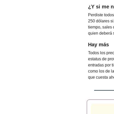
¿Y si me n
Perdiste todos
250 dólares si
tiempo, sales 
quien deberá so
Hay más
Todos los prec
estatus de prot
entradas por t
como los de l
que cuesta ah