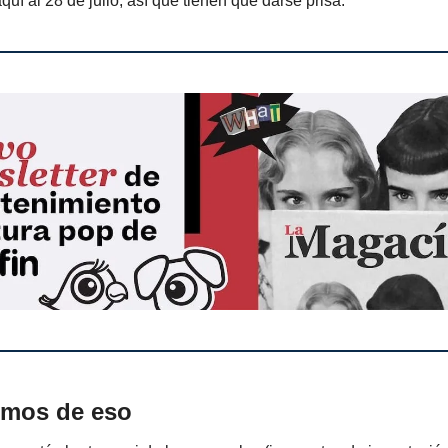
quí al 28 de julio, así que tienen que darse prisa.
emos de eso