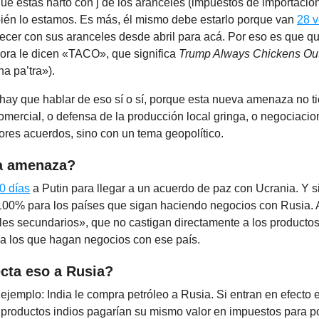
e estás harto con j de los aranceles (impuestos de importació
ién lo estamos. Es más, él mismo debe estarlo porque van
28 
cer con sus aranceles desde abril para acá. Por eso es que qu
hora le dicen «TACO», que significa
Trump Always Chickens Ou
a pa’tra»).
hay que hablar de eso sí o sí, porque esta nueva amenaza no t
mercial, o defensa de la producción local gringa, o negociaci
ores acuerdos, sino con un tema geopolítico.
la amenaza?
0 días
a Putin para llegar a un acuerdo de paz con Ucrania. Y s
100% para los países que sigan haciendo negocios con Rusia. A
es secundarios», que no castigan directamente a los productos
 a los que hagan negocios con ese país.
cta eso a Rusia?
jemplo: India le compra petróleo a Rusia. Si entran en efecto 
 productos indios pagarían su mismo valor en impuestos para po