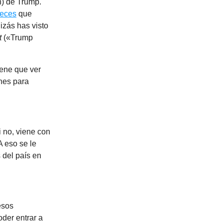
n) de Trump.
veces
que
izás has visto
t
(«Trump
iene que ver
ones para
i no, viene con
 eso se le
 del país en
esos
der entrar a