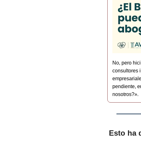
No, pero hic
consultores 
empresarial
pendiente, e
nosotros?».
Esto ha 