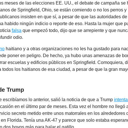
s meses de las elecciones EE. UU., el debate de campaña se 
tianos de Springfield, Ohio, se están comiendo o no los perros y 
ublicanos insisten en que sí, a pesar de que las autoridades de
a habido ningún indicio o reporte de eso. Hasta la mujer que p
oticia
falsa
que empezó todo, dijo que se arrepiente y que nunca
fundir odio.
rno
haitiano y a otras organizaciones no les ha gustado para nada
ede poner en peligro. De hecho, ya hubo unas amenazas de b
rrar escuelas y edificios públicos en Springfield. Comoquiera, 
a todos los haitianos de esa ciudad, a pesar de que la gran may
de Trump
e escribíamos lo anterior, salió la noticia de que a Trump
intent
asión en el último par de meses. Esta vez el hombre no llegó a
rvicio secreto metido entre unos matorrales en los alrededores
, en Florida. Tenía una AK-47 y parece que solo estaba espera
 dos hoyos más para halar el gatillo.