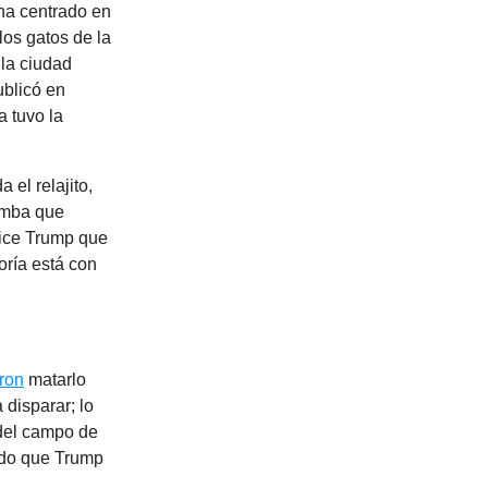
ha centrado en
los gatos de la
 la ciudad
ublicó en
 tuvo la
 el relajito,
omba que
dice Trump que
oría está con
aron
matarlo
 disparar; lo
 del campo de
ndo que Trump