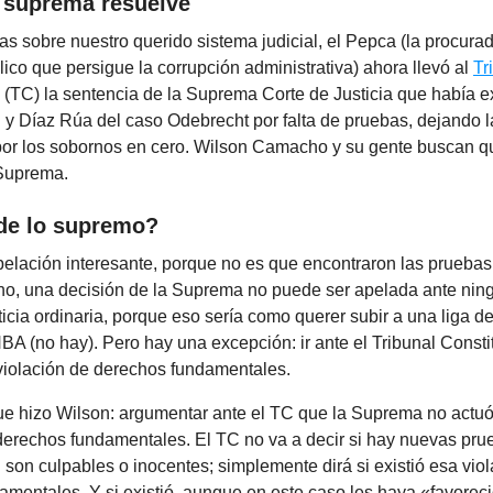
a suprema resuelve
ias sobre nuestro querido sistema judicial, el Pepca (la procurad
lico que persigue la corrupción administrativa) ahora llevó al
Tr
(TC) la sentencia de la Suprema Corte de Justicia que había 
y Díaz Rúa del caso Odebrecht por falta de pruebas, dejando l
por los sobornos en cero. Wilson Camacho y su gente buscan q
 Suprema.
 de lo supremo?
pelación interesante, porque no es que encontraron las pruebas
ho, una decisión de la Suprema no puede ser apelada ante ning
sticia ordinaria, porque eso sería como querer subir a una liga d
NBA (no hay). Pero hay una excepción: ir ante el Tribunal Consti
violación de derechos fundamentales.
ue hizo Wilson: argumentar ante el TC que la Suprema no actuó
derechos fundamentales. El TC no va a decir si hay nuevas prue
on culpables o inocentes; simplemente dirá si existió esa vio
amentales. Y si existió, aunque en este caso les haya «favorec