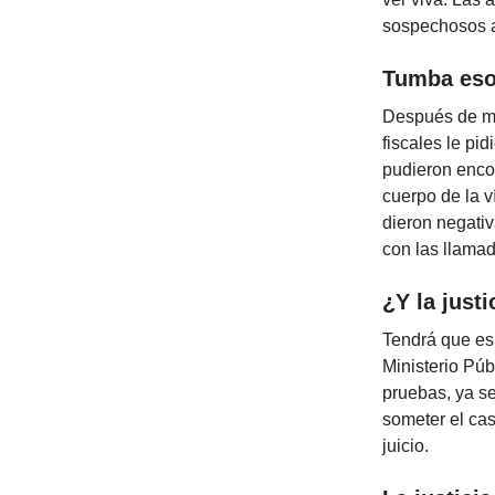
sospechosos a
Tumba es
Después de me
fiscales le pi
pudieron enco
cuerpo de la v
dieron negati
con las llamad
¿Y la just
Tendrá que esp
Ministerio Púb
pruebas, ya s
someter el cas
juicio.