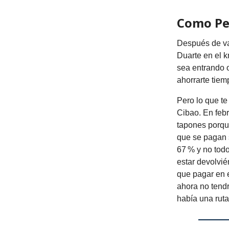
Como Pe
Después de var
Duarte en el k
sea entrando o
ahorrarte tiem
Pero lo que te
Cibao. En feb
tapones porque
que se pagan s
67 % y no tod
estar devolvi
que pagar en e
ahora no tendr
había una ruta