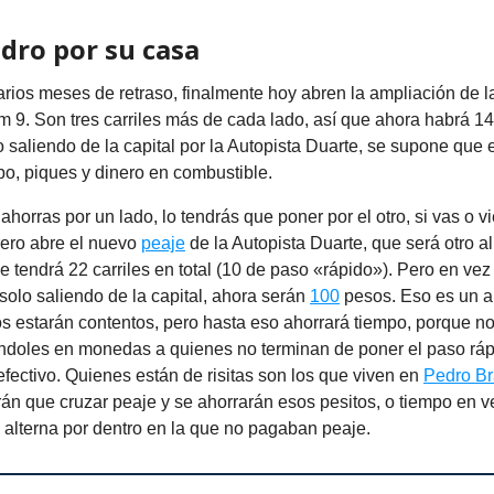
dro por su casa
ios meses de retraso, finalmente hoy abren la ampliación de l
m 9. Son tres carriles más de cada lado, así que ahora habrá 14 
 saliendo de la capital por la Autopista Duarte, se supone que 
po, piques y dinero en combustible.
 ahorras por un lado, lo tendrás que poner por el otro, si vas o v
rero abre el nuevo
peaje
de la Autopista Duarte, que será otro al
 tendrá 22 carriles en total (10 de paso «rápido»). Pero en vez
olo saliendo de la capital, ahora serán
100
pesos. Eso es un 
os estarán contentos, pero hasta eso ahorrará tiempo, porque n
éndoles en monedas a quienes no terminan de poner el paso ráp
fectivo. Quienes están de risitas son los que viven en
Pedro B
án que cruzar peaje y se ahorrarán esos pesitos, o tiempo en 
 alterna por dentro en la que no pagaban peaje.