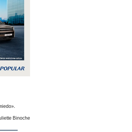
miedo».
uliette Binoche