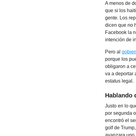
A menos de do
que si los hai
gente. Los rep
dicen que no h
Facebook la n
intención de in
Pero al
gobie
porque los pu
obligaron a ce
va a deportar 
estatus legal.
Hablando 
Justo en lo qu
por segunda oc
encontró el se
golf de Trump
avanzara uno o