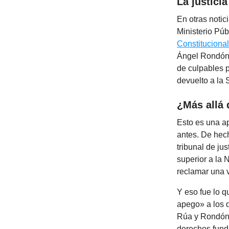
La justici
En otras notic
Ministerio Púb
Constitucional
Ángel Rondón 
de culpables 
devuelto a la
¿Más allá
Esto es una a
antes. De hec
tribunal de ju
superior a la 
reclamar una 
Y eso fue lo q
apego» a los 
Rúa y Rondón s
derechos fund