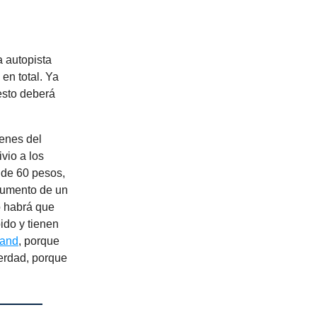
a autopista
en total. Ya
esto deberá
ienes del
ivio a los
 de 60 pesos,
aumento de un
o habrá que
ido y tienen
rand
, porque
verdad, porque