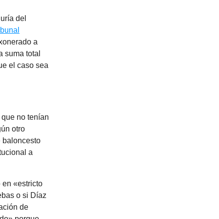
uría del
ibunal
exonerado a
a suma total
ue el caso sea
 que no tenían
ún otro
e baloncesto
tucional a
 en «estricto
bas o si Díaz
lación de
ido» porque