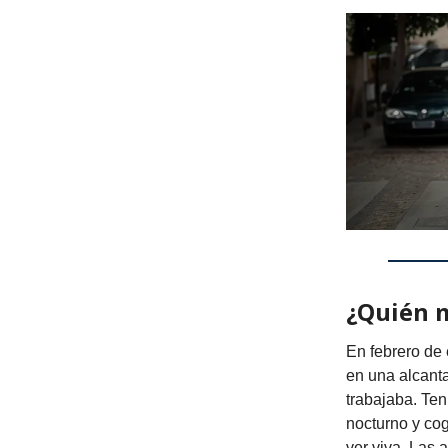
¿Quién 
En febrero de
en una alcant
trabajaba. Ten
nocturno y cog
ver viva. Las 