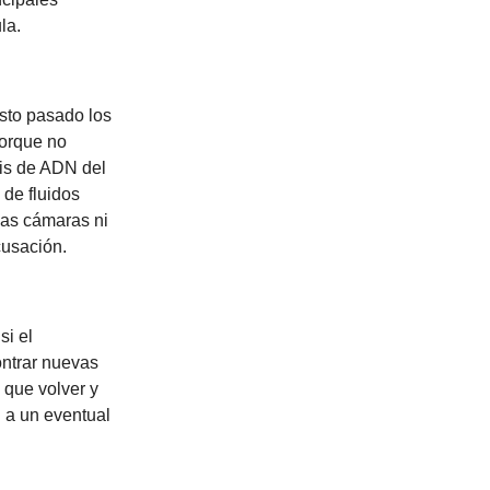
ula.
sto pasado los
porque no
sis de ADN del
 de fluidos
las cámaras ni
cusación.
si el
ontrar nuevas
 que volver y
n a un eventual