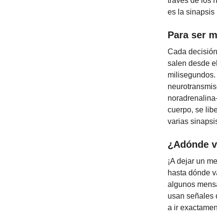
través de los 
es la sinapsis
Para ser m
Cada decisión
salen desde el
milisegundos. 
neurotransmis
noradrenalina
cuerpo, se lib
varias sinapsi
¿Adónde 
¡A dejar un m
hasta dónde v
algunos mensa
usan señales 
a ir exactamen