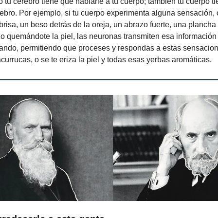
 tu cerebro tiene que hablarle a tu cuerpo; también tu cuerpo t
rebro. Por ejemplo, si tu cuerpo experimenta alguna sensación, 
risa, un beso detrás de la oreja, un abrazo fuerte, una plancha 
zo quemándote la piel, las neuronas transmiten esa información 
ando, permitiendo que proceses y respondas a estas sensacion
currucas, o se te eriza la piel y todas esas yerbas aromáticas.