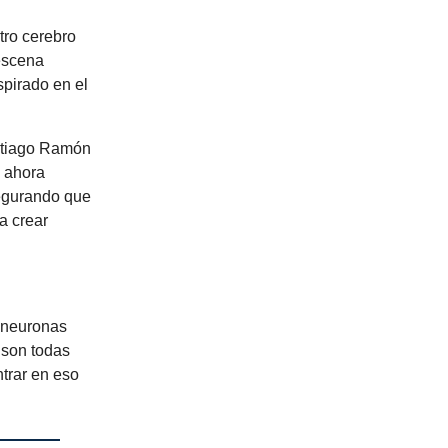
tro cerebro
 escena
spirado en el
antiago Ramón
e ahora
egurando que
a crear
e neuronas
 son todas
ntrar en eso