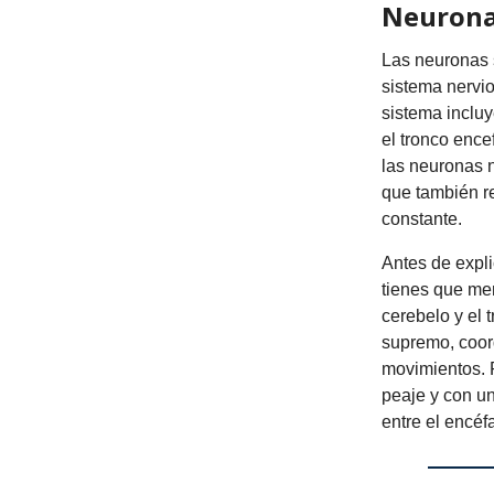
Neuronas
Las neuronas 
sistema nervio
sistema incluy
el tronco ence
las neuronas n
que también re
constante.
Antes de expli
tienes que mem
cerebelo y el 
supremo, coor
movimientos. P
peaje y con u
entre el encéf