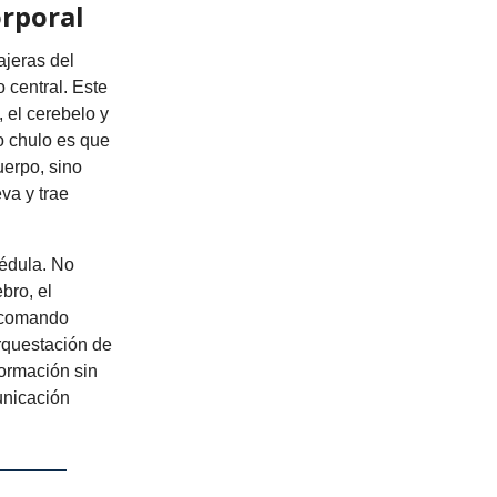
orporal
ajeras del
 central. Este
 el cerebelo y
Lo chulo es que
uerpo, sino
va y trae
médula. No
bro, el
e comando
rquestación de
formación sin
unicación