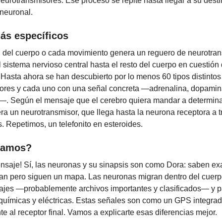
neurotransmisores. Ese proceso se repite hasta llegar a su desti
 neuronal.
ás específicos
 del cuerpo o cada movimiento genera un reguero de neurotra
 sistema nervioso central hasta el resto del cuerpo en cuestión
Hasta ahora se han descubierto por lo menos 60 tipos distintos
ores y cada uno con una señal concreta —adrenalina, dopamin
—. Según el mensaje que el cerebro quiera mandar a determin
era un neurotransmisor, que llega hasta la neurona receptora a 
s. Repetimos, un telefonito en esteroides.
vamos?
ensaje! Sí, las neuronas y su sinapsis son como Dora: saben e
an pero siguen un mapa. Las neuronas migran dentro del cuer
jes —probablemente archivos importantes y clasificados— y pa
químicas y eléctricas. Estas señales son como un GPS integrad
te al receptor final. Vamos a explicarte esas diferencias mejor.