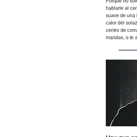
Porque no solo
hablarle al ce
suave de una b
calor del sola
centro de com
mandas, o te a