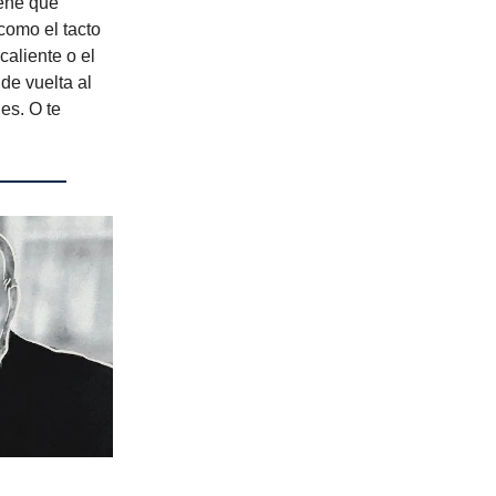
iene que
como el tacto
caliente o el
de vuelta al
es. O te