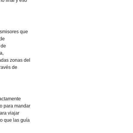
no final y eso
nsmisores que
 de
 de
a,
adas zonas del
través de
xactamente
po para mandar
ra viajar
o que las guía