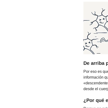
De arriba 
Por eso es qu
información qu
«descendente»
desde el cuerp
¿Por qué e