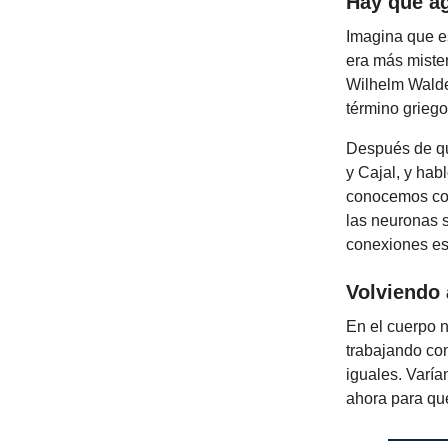
Hay que ag
Imagina que es
era más mister
Wilhelm Waldey
término griego 
Después de qu
y Cajal, y hab
conocemos com
las neuronas 
conexiones es
Volviendo
En el cuerpo n
trabajando co
iguales. Varía
ahora para que