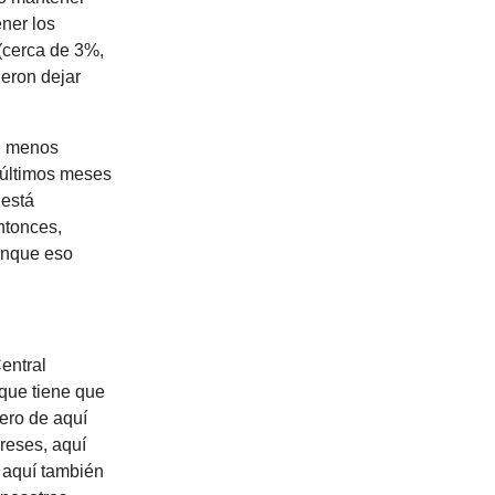
ner los
 (cerca de 3%,
ieron dejar
an menos
 últimos meses
 está
ntonces,
unque eso
entral
que tiene que
nero de aquí
reses, aquí
 aquí también