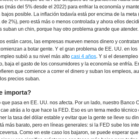
as (más del 5% desde el 2022) para enfriar la economía y mante
 bajos posible. La inflación todavía está por encima de la meta
 de 2%), pero está más o menos controlada y ahora ellos decid
os suban un chin, porque hay otro problema grande que atender.
mos están caros, las empresas mueven menos dinero y contrat
omienzan a botar gente. Y el gran problema de EE. UU. en los
empleo subió a su nivel más alto
casi 4 años
. Y si el desempleo
, baja el gasto de los consumidores y la economía se enfría. E
efieren que comience a correr el dinero y suban los empleos, a
los precios suban.
e importa?
o que pasa en EE. UU. nos afecta. Por un lado, nuestro Banco C
 cae atrás a lo que hace la FED. Eso es un tema medio técnico 
er la tasa del dólar estable y evitar que la gente se lleve su di
á más barato, pero en líneas generales: si la FED sube los inte
viceversa. Como en este caso los bajaron, se puede esperar que