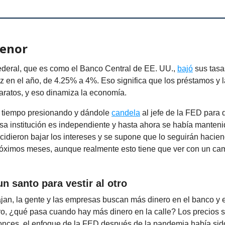
menor
deral, que es como el Banco Central de EE. UU.,
bajó
sus tasa
z en el año, de 4.25% a 4%. Eso significa que los préstamos y 
aratos, y eso dinamiza la economía.
 tiempo presionando y dándole
candela
al jefe de la FED para 
esa institución es independiente y hasta ahora se había manteni
idieron bajar los intereses y se supone que lo seguirán hacie
róximos meses, aunque realmente esto tiene que ver con un ca
un santo para vestir al otro
ajan, la gente y las empresas buscan más dinero en el banco y
o, ¿qué pasa cuando hay más dinero en la calle? Los precios 
ntonces, el enfoque de la FED después de la pandemia había si