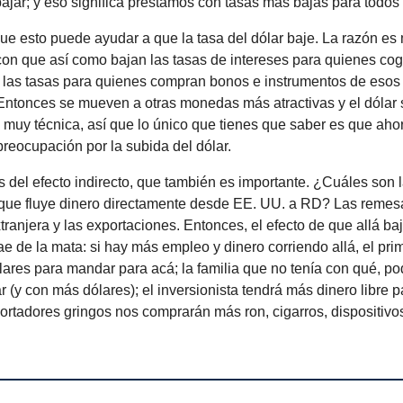
jar; y eso significa préstamos con tasas más bajas para todos
ue esto puede ayudar a que la tasa del dólar baje. La razón es
con que así como bajan las tasas de intereses para quienes co
 las tasas para quienes compran bonos e instrumentos de esos
 Entonces se mueven a otras monedas más atractivas y el dólar s
 muy técnica, así que lo único que tienes que saber es que aho
reocupación por la subida del dólar.
del efecto indirecto, que también es importante. ¿Cuáles son l
 que fluye dinero directamente desde EE. UU. a RD? Las remesas
xtranjera y las exportaciones. Entonces, el efecto de que allá ba
ae de la mata: si hay más empleo y dinero corriendo allá, el pri
ares para mandar para acá; la familia que no tenía con qué, po
ar (y con más dólares); el inversionista tendrá más dinero libre pa
portadores gringos nos comprarán más ron, cigarros, dispositiv