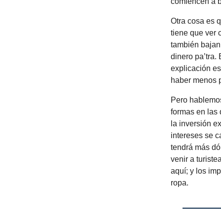
comiencen a ba
Otra cosa es q
tiene que ver 
también bajan
dinero pa’tra.
explicación es
haber menos p
Pero hablemos 
formas en las
la inversión e
intereses se c
tendrá más dól
venir a turiste
aquí; y los im
ropa.