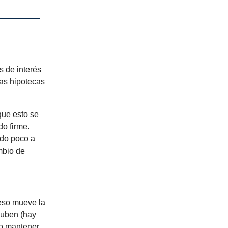
s de interés
las hipotecas
que esto se
do firme.
ndo poco a
mbio de
 eso mueve la
suben (hay
do mantener