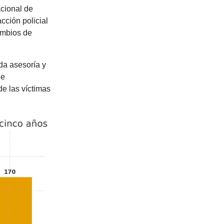
acional de
ción policial
ambios de
da asesoría y
de
de las víctimas