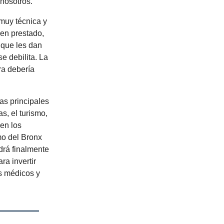
 nosotros.
 muy técnica y
gen prestado,
 que les dan
e debilita. La
ra debería
as principales
, el turismo,
jen los
mo del Bronx
drá finalmente
ra invertir
os médicos y