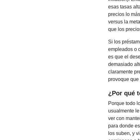
esas tasas alt
precios lo más
versus la meta
que los preci
Si los présta
empleados o c
es que el des
demasiado alto
claramente pr
provoque que 
¿Por qué t
Porque todo l
usualmente le
ver con manten
para donde est
los suben, y 