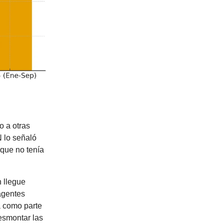
o a otras
N lo señaló
 que no tenía
n llegue
agentes
a como parte
desmontar las