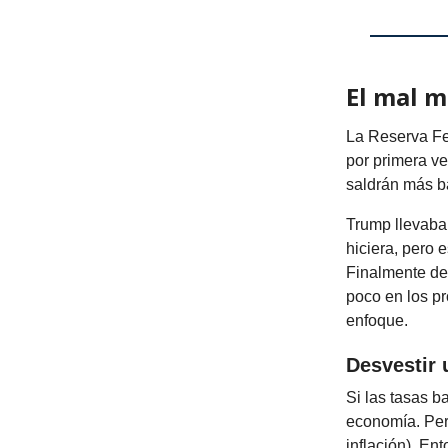
El mal 
La Reserva Fe
por primera ve
saldrán más b
Trump llevaba
hiciera, pero 
Finalmente dec
poco en los p
enfoque.
Desvestir 
Si las tasas b
economía. Per
inflación). E