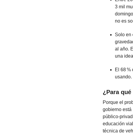
3 mil mu
domingos
no es so
Solo en 
gravedad
al año. 
una idea
El 68 % 
usando. 
¿Para qué
Porque el prob
gobierno está
público-privad
educación vial
técnica de veh