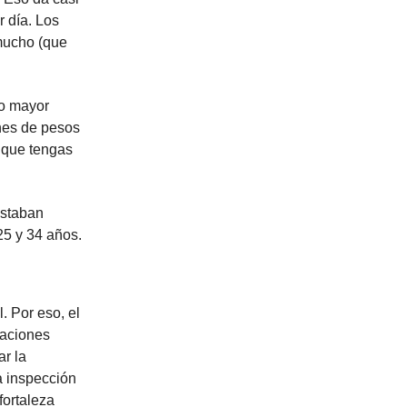
 día. Los
 mucho (que
 o mayor
nes de pesos
a que tengas
estaban
25 y 34 años.
. Por eso, el
raciones
ar la
a inspección
fortaleza