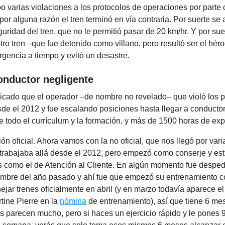
 varias violaciones a los protocolos de operaciones por parte 
por alguna razón el tren terminó en vía contraria. Por suerte se a
uridad del tren, que no le permitió pasar de 20 km/hr. Y por sue
tro tren –que fue detenido como villano, pero resultó ser el hér
gencia a tiempo y evitó un desastre.
onductor negligente
icado que el operador –de nombre no revelado– que violó los p
sde el 2012 y fue escalando posiciones hasta llegar a conductor
e todo el currículum y la formación, y más de 1500 horas de exp
ión oficial. Ahora vamos con la no oficial, que nos llegó por vari
 trabajaba allá desde el 2012, pero empezó como conserje y es
 como el de Atención al Cliente. En algún momento fue desped
iembre del año pasado y ahí fue que empezó su entrenamiento 
jar trenes oficialmente en abril (y en marzo todavía aparece e
tine Pierre en la
nómina
de entrenamiento), así que tiene 6 me
 parecen mucho, pero si haces un ejercicio rápido y le pones 