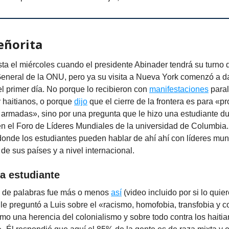
eñorita
ta el miércoles cuando el presidente Abinader tendrá su turno 
eneral de la ONU, pero ya su visita a Nueva York comenzó a d
l primer día. No porque lo recibieron con
manifestaciones
paral
 haitianos, o porque
dijo
que el cierre de la frontera es para «p
 armadas», sino por una pregunta que le hizo una estudiante du
en el Foro de Líderes Mundiales de la universidad de Columbia
donde los estudiantes pueden hablar de ahí ahí con líderes mun
de sus países y a nivel internacional.
a estudiante
o de palabras fue más o menos
así
(video incluido por si lo quier
le preguntó a Luis sobre el «racismo, homofobia, transfobia y 
o una herencia del colonialismo y sobre todo contra los haitia