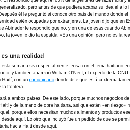
 Él respondió que aquí el 85% de la gente es de raza mixta y e
 generalizado, pero antes de que pudiera acabar su idea ella lo 
 Después él le preguntó si conoce otro país del mundo donde el
rnidad estén ocupadas por extranjeras. La joven dijo que en E
que Abinader le respondió que no, y en una de esas cuando Abin
o, la joven le dio la espalda. «Es una opinión, pero no es la real
 es una realidad
 esta semana sea especialmente tensa con el tema haitiano e
odio, y también apareció William O’Neill, el experto de la ON
Haití, con un
comunicado
donde dice que está «extremadame
e la frontera.
tará a ambos países. De este lado, porque muchos negocios d
aití y de la mano de obra haitiana, así que están «en riesgo» 
quel, porque ellos necesitan muchos alimentos y productos es
desde aquí. Lo otro que incluyó fue un pedido de que se permit
aria hacia Haití desde aquí.