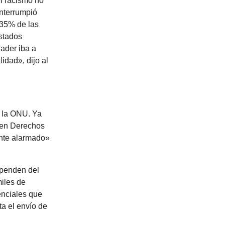
l racismo no
interrumpió
 35% de las
stados
ader iba a
idad», dijo al
n la ONU. Ya
U en Derechos
nte alarmado»
ependen del
miles de
enciales que
a el envío de