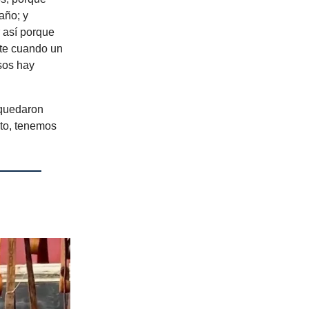
año; y
 así porque
ste cuando un
sos hay
 quedaron
nto, tenemos