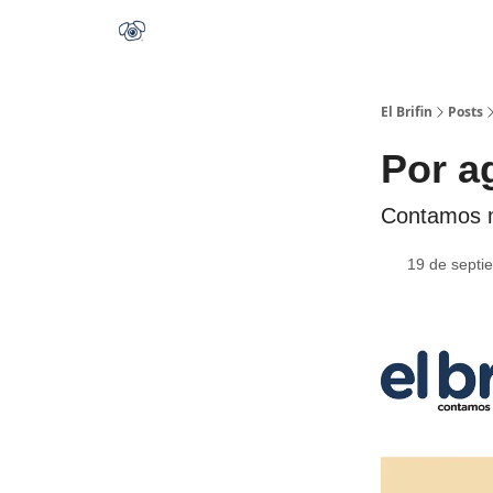
El Brifin
Posts
Por a
Contamos me
19 de septi