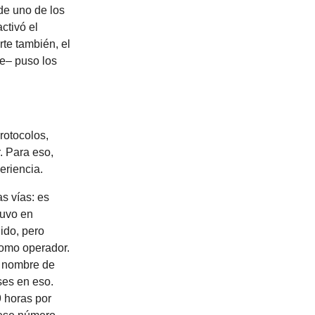
de uno de los
ctivó el
rte también, el
oe– puso los
rotocolos,
. Para eso,
eriencia.
as vías: es
tuvo en
ido, pero
como operador.
l nombre de
ses en eso.
9 horas por