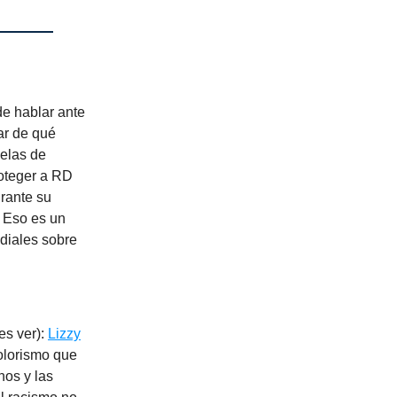
de hablar ante
ar de qué
elas de
roteger a RD
rante su
. Eso es un
diales sobre
es ver):
Lizzy
colorismo que
nos y las