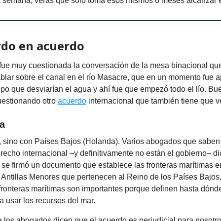
 la semana, verás que solo toma esos mismos 6 meses alcanzar
rdo en acuerdo
 fue muy cuestionada la conversación de la mesa binacional q
ablar sobre el canal en el río Masacre, que en un momento fue 
po que desviarían el agua y ahí fue que empezó todo el lío. Bu
uestionando otro
acuerdo
internacional que también tiene que v
a
í, sino con Países Bajos (Holanda). Varios abogados que saben
recho internacional –y definitivamente no están el gobierno– d
 se firmó un documento que establece las fronteras marítimas e
s Antillas Menores que pertenecen al Reino de los Países Bajos
fronteras marítimas son importantes porque definen hasta dónd
a usar los recursos del mar.
 los abogados dicen que el acuerdo es perjudicial para nosotr