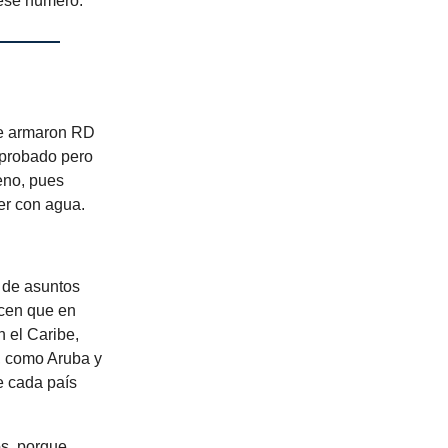
 ese número.
ue armaron RD
aprobado pero
eno, pues
er con agua.
 de asuntos
icen que en
n el Caribe,
, como Aruba y
e cada país
os, porque