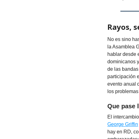
Rayos, s
No es sino has
la Asamblea G
hablar desde e
dominicanos y
de las bandas
participación 
evento anual 
los problemas 
Que pase l
El intercambi
George Griffin
hay en RD, com