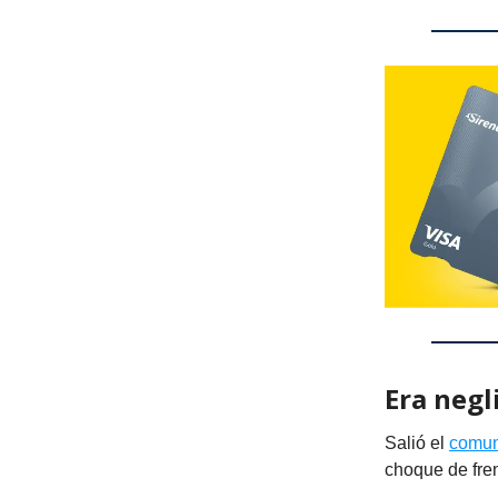
Era negl
Salió el
comun
choque de fren