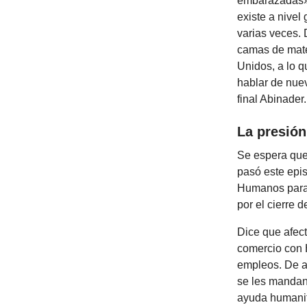
embarazadas».
existe a nivel
varias veces.
camas de mate
Unidos, a lo 
hablar de nuev
final Abinader.
La presión
Se espera que
pasó este epis
Humanos para 
por el cierre d
Dice que afec
comercio con H
empleos. De a
se les mandan 
ayuda humanit