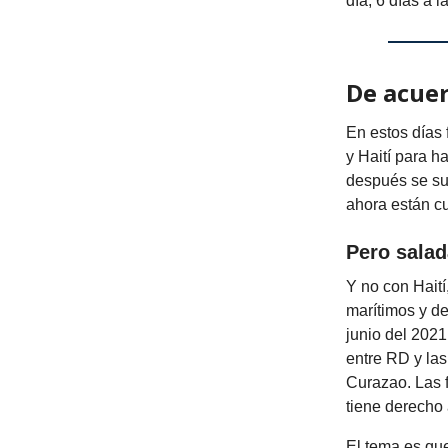
día, 6 días a
De acue
En estos días
y Haití para h
después se su
ahora están c
Pero salad
Y no con Hait
marítimos y de
junio del 2021
entre RD y la
Curazao. Las 
tiene derecho 
El tema es que