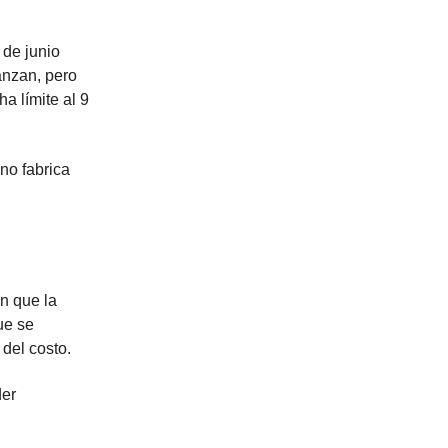
1 de junio
anzan, pero
a límite al 9
no fabrica
n que la
ue se
 del costo.
der