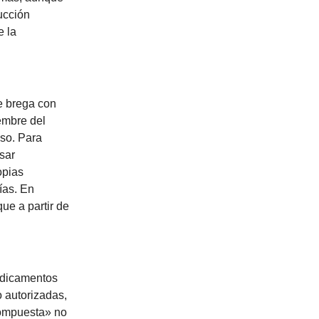
ucción
e la
ue brega con
embre del
so. Para
sar
opias
ías. En
que a partir de
Medicamentos
o autorizadas,
compuesta» no