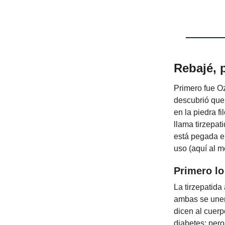
Rebajé, 
Primero fue O
descubrió que 
en la piedra f
llama tirzepa
está pegada en
uso (aquí al m
Primero lo
La tirzepatida
ambas se unen
dicen al cuerp
diabetes; pero