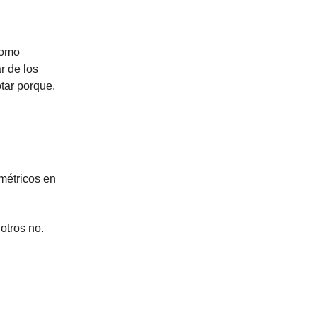
como
r de los
otar porque,
métricos en
otros no.