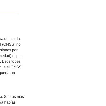
 de tirar la
al (CNSS) no
nsiones por
medad) ni por
). Esos topes
unque el CNSS
 quedaron
ia. Si eras más
ya habías