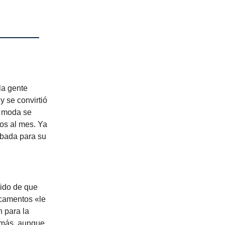
la gente
y se convirtió
e moda se
os al mes. Ya
obada para su
ido de que
icamentos «le
n para la
r más, aunque