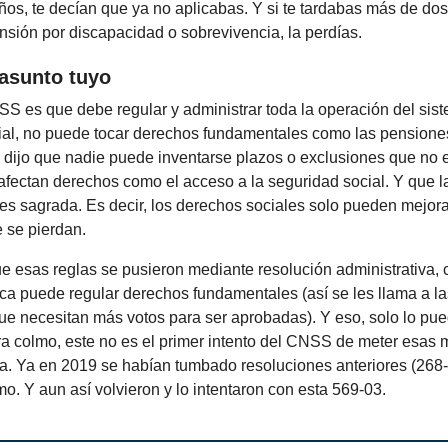
os, te decían que ya no aplicabas. Y si te tardabas más de do
nsión por discapacidad o sobrevivencia, la perdías.
asunto tuyo
S es que debe regular y administrar toda la operación del sis
ial, no puede tocar derechos fundamentales como las pensiones
 dijo que nadie puede inventarse plazos o exclusiones que no es
afectan derechos como el acceso a la seguridad social. Y que l
es sagrada. Es decir, los derechos sociales solo pueden mejora
 se pierdan.
e esas reglas se pusieron mediante resolución administrativa,
ca puede regular derechos fundamentales (así se les llama a l
ue necesitan más votos para ser aprobadas). Y eso, solo lo pue
a colmo, este no es el primer intento del CNSS de meter esas 
da. Ya en 2019 se habían tumbado resoluciones anteriores (268-
mo. Y aun así volvieron y lo intentaron con esta 569-03.