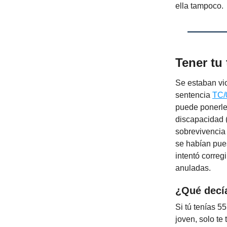
ella tampoco.
Tener tu 
Se estaban vio
sentencia
TC/
puede ponerle 
discapacidad 
sobrevivencia 
se habían pue
intentó corre
anuladas.
¿Qué decía
Si tú tenías 5
joven, solo t