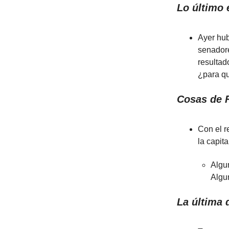
Lo último 
Ayer hub
senadore
resultad
¿para q
Cosas de 
Con el r
la capit
Algu
Algun
La última 