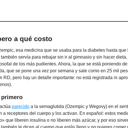
pero a qué costo
zempic, esa medicina que se usaba para la diabetes hasta que 
también servía para rebajar sin ir al gimnasio y sin hacer dieta, 
ilosofal de los más pudientes. Ahora, la que se está poniendo d
tida, que se pone una vez por semana y sale como en 25 mil pes
 RD, pero hay un detalle importante: no está registrada ni apr
enos).
 primero
 actúa
parecido
a la semaglutida (Ozempic y Wegovy) en el sent
 a receptores del cuerpo y los activan. En español: estos med
o» que liberen insulina o no liberen más azúcar, y por eso sirve
 también le dicen al cuerpo que estás lleno y no quieres come