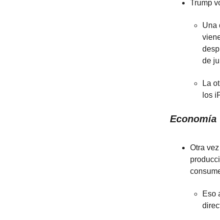
Trump vo
Una 
vien
despu
de ju
La ot
los 
Economía
Otra vez
producci
consume 
Eso 
dire