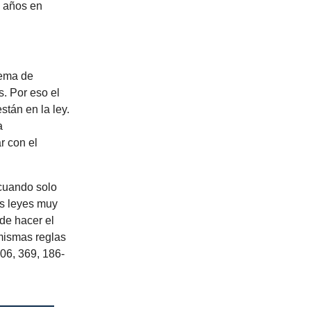
s años en
tema de
. Por eso el
tán en la ley.
a
r con el
 cuando solo
as leyes muy
de hacer el
mismas reglas
06, 369, 186-