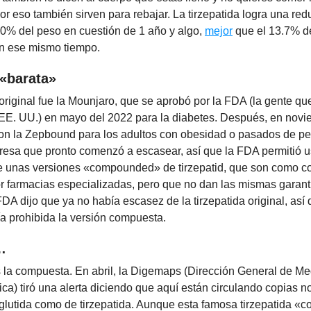
or eso también sirven para rebajar. La tirzepatida logra una red
0% del peso en cuestión de 1 año y algo,
mejor
que el 13.7% d
n ese mismo tiempo.
«barata»
 original fue la Mounjaro, que se aprobó por la FDA (la gente q
EE. UU.) en mayo del 2022 para la diabetes. Después, en novi
on la Zepbound para los adultos con obesidad o pasados de pe
presa que pronto comenzó a escasear, así que la FDA permitió u
 unas versiones «compounded» de tirzepatid, que son como c
r farmacias especializadas, pero que no dan las mismas garant
FDA dijo que ya no había escasez de la tirzepatida original, así 
a prohibida la versión compuesta.
…
os la compuesta. En abril, la Digemaps (Dirección General de 
ca) tiró una alerta diciendo que aquí están circulando copias n
glutida como de tirzepatida. Aunque esta famosa tirzepatida «