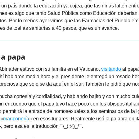
n un país donde la educación ya cojea, que las niñas falten entre
mes es algo que tanto Salud Pública como Educación deberían 
ntos. Por lo menos ayer vimos que las Farmacias del Pueblo e
s de toallas sanitarias a 40 pesos, que es un avance.
na papa
Abinader estuvo con su familia en el Vaticano,
visitando
al papa
hí hablaron media hora y el presidente le entregó un rosario he
preciosa que solo se da aquí en el sur. También le pidió que nos
ucha cortesía y cordialidad, y hablando bajito y con mucho cui
un encuentro que el papa tuvo hace poco con los obispos italia
 permitirá la entrada de homosexuales a los seminarios de la I
 «
mariconería
» en esos lugares. Realmente usó la palabra en it
», pero esa es la traducción ¯\_(ツ)_/¯.