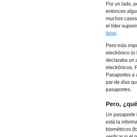
Por un lado, 
entonces algu
muchos casos 
el líder supr
falso
.
Pero más impo
electrónico (o
declaraba un 
electrónicos. 
Pasaportes a 
par de días qu
pasaportes.
Pero, ¿qué
Un pasaporte i
está la inform
biométricos (fo
verificar si e