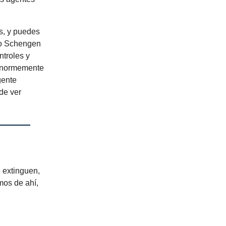
s, y puedes
cio Schengen
ntroles y
e enormemente
gente
de ver
e extinguen,
mos de ahí,