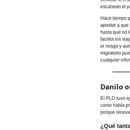
escanean el pa
Hace tiempo q
apostar a que 
hasta que no l
facilita los v
el riesgo y au
migratorio pue
cualquier info
Danilo o
El PLD tuvo ay
como había pr
porque renova
¿Qué tant