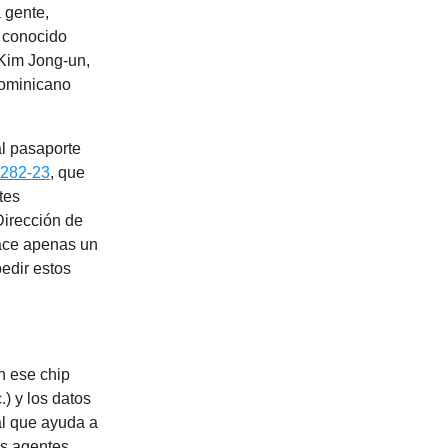
 gente,
n conocido
Kim Jong-un,
dominicano
al pasaporte
282-23
, que
tes
Dirección de
Hace apenas un
pedir estos
n ese chip
.) y los datos
tal que ayuda a
los agentes