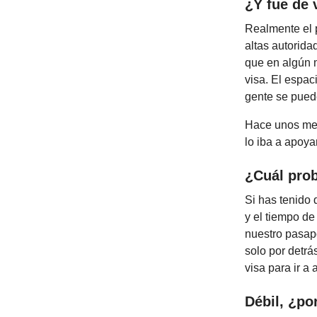
¿Y fue de
Realmente el 
altas autorida
que en algún 
visa. El espac
gente se puede
Hace unos mes
lo iba a apoya
¿Cuál pro
Si has tenido 
y el tiempo de
nuestro pasapo
solo por detrá
visa para ir a
Débil, ¿po