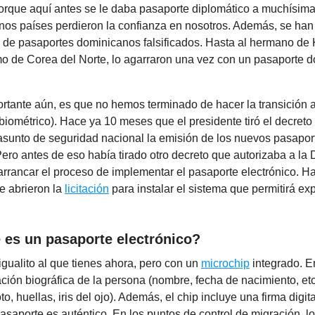
porque aquí antes se le daba pasaporte diplomático a muchísima
nos países perdieron la confianza en nosotros. Además, se ha
de pasaportes dominicanos falsificados. Hasta al hermano de 
emo de Corea del Norte, lo agarraron una vez con un pasaporte 
rtante aún, es que no hemos terminado de hacer la transición 
 biométrico). Hace ya 10 meses que el presidente tiró el decreto
asunto de seguridad nacional la emisión de los nuevos pasapor
Pero antes de eso había tirado otro decreto que autorizaba a la 
arrancar el proceso de implementar el pasaporte electrónico. 
e abrieron la
licitación
para instalar el sistema que permitirá ex
 es un pasaporte electrónico?
gualito al que tienes ahora, pero con un
microchip
integrado. E
ación biográfica de la persona (nombre, fecha de nacimiento, etc
to, huellas, iris del ojo). Además, el chip incluye una firma digi
l pasaporte es auténtico. En los puntos de control de migración, 