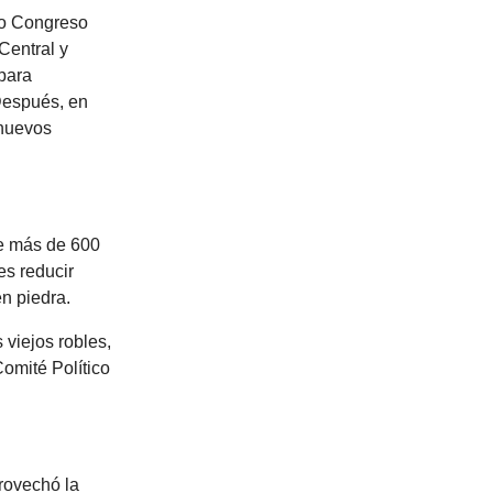
mo Congreso
Central y
 para
 Después, en
 nuevos
ne más de 600
es reducir
n piedra.
viejos robles,
omité Político
provechó la