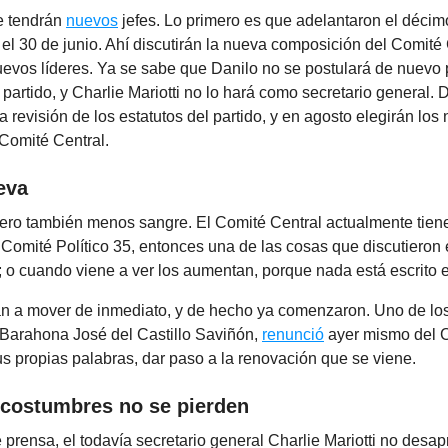
e tendrán
nuevos
jefes. Lo primero es que adelantaron el déci
el 30 de junio. Ahí discutirán la nueva composición del Comité 
uevos líderes. Ya se sabe que Danilo no se postulará de nuevo
 partido, y Charlie Mariotti no lo hará como secretario general.
na revisión de los estatutos del partido, y en agosto elegirán los
Comité Central.
eva
ero también menos sangre. El Comité Central actualmente tie
Comité Político 35, entonces una de las cosas que discutieron 
 o cuando viene a ver los aumentan, porque nada está escrito e
 a mover de inmediato, y de hecho ya comenzaron. Uno de los 
 Barahona José del Castillo Saviñón,
renunció
ayer mismo del C
s propias palabras, dar paso a la renovación que se viene.
 costumbres no se pierden
 prensa, el todavía secretario general Charlie Mariotti no desa