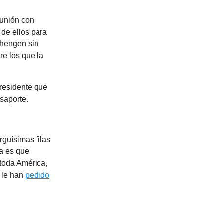
eunión con
de ellos para
chengen sin
re los que la
presidente que
saporte.
rguísimas filas
ma es que
toda América,
r le han
pedido