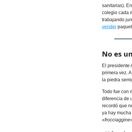
sanitarias). E
colegio cada 
trabajando ju
vender
paquete
No es u
El presidente 
primera vez. A
la piedra semi
Todo fue con m
diferencia de 
recordó que no
ya hay mucha
«
frocciaggine