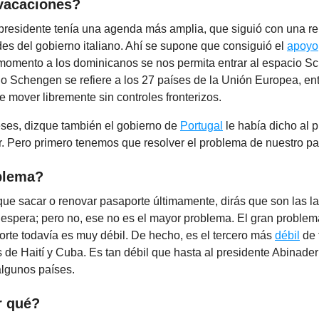
 vacaciones?
presidente tenía una agenda más amplia, que siguió con una r
des del gobierno italiano. Ahí se supone que consiguió el
apoyo
momento a los dominicanos se nos permita entrar al espacio S
io Schengen se refiere a los 27 países de la Unión Europea, ent
 mover libremente sin controles fronterizos.
es, dizque también el gobierno de
Portugal
le había dicho al 
r. Pero primero tenemos que resolver el problema de nuestro pa
blema?
que sacar o renovar pasaporte últimamente, dirás que son las la
 espera; pero no, ese no es el mayor problema. El gran proble
rte todavía es muy débil. De hecho, es el tercero más
débil
de 
s de Haití y Cuba. Es tan débil que hasta al presidente Abinade
 algunos países.
r qué?