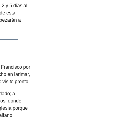
 2 y 5 días al
de estar
mpezarán a
 Francisco por
cho en larimar,
 visite pronto.
dado; a
nos, donde
glesia porque
aliano