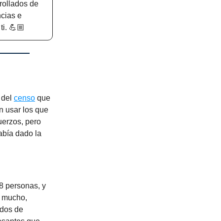
rollados de
ncias e
i. 💪🏼
 del
censo
que
n usar los que
uerzos, pero
abía dado la
8 personas, y
a mucho,
odos de