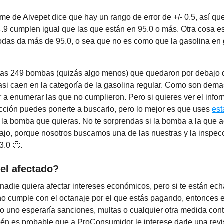
me de Aivepet dice que hay un rango de error de +/- 0.5, así qu
4.9 cumplen igual que las que están en 95.0 o más. Otra cosa e
odas da más de 95.0, o sea que no es como que la gasolina en 
nas 249 bombas (quizás algo menos) que quedaron por debajo d
asi caen en la categoría de la gasolina regular. Como son dem
a enumerar las que no cumplieron. Pero si quieres ver el infor
cción puedes ponerte a buscarlo, pero lo mejor es que uses
est
 la bomba que quieras. No te sorprendas si la bomba a la que 
bajo, porque nosotros buscamos una de las nuestras y la inspec
3.0 😤.
el afectado?
nadie quiera afectar intereses económicos, pero si te están ec
no cumple con el octanaje por el que estás pagando, entonces e
so uno esperaría sanciones, multas o cualquier otra medida cont
én es probable que a ProConsumidor le interese darle una revi