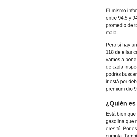
El mismo infor
entre 94.5 y 9
promedio de t
mala.
Pero sí hay u
118 de ellas c
vamos a poner 
de cada inspe
podrás buscar
ir está por de
premium dio 9
¿Quién es 
Está bien que 
gasolina que 
eres tú. Por e
cumpla. Tambi