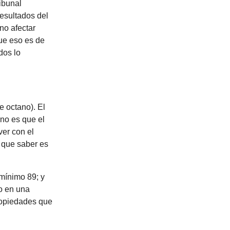
ibunal
resultados del
no afectar
que eso es de
dos lo
e octano). El
 no es que el
ver con el
 que saber es
 mínimo 89; y
o en una
ropiedades que