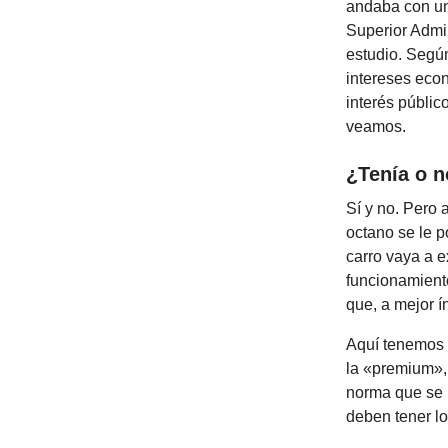
andaba con un 
Superior Admin
estudio. Segú
intereses econ
interés públic
veamos.
¿Tenía o n
Sí y no. Pero 
octano se le p
carro vaya a e
funcionamiento
que, a mejor í
Aquí tenemos d
la «premium»,
norma que se
deben tener lo