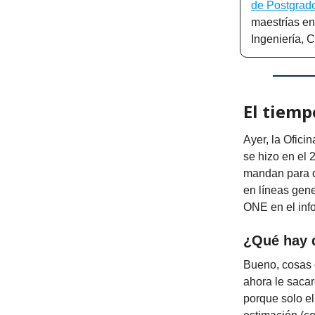
de Postgra
maestrías en
Ingeniería, 
El tiemp
Ayer, la Ofici
se hizo en el 
mandan para di
en líneas gen
ONE en el inf
¿Qué hay 
Bueno, cosas 
ahora le saca
porque solo e