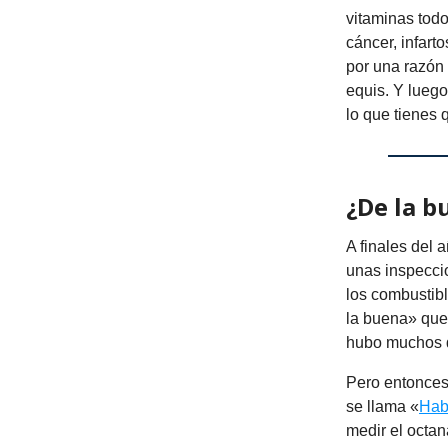
vitaminas todo
cáncer, infart
por una razón
equis. Y lueg
lo que tienes
¿De la b
A finales del 
unas inspeccio
los combustibl
la buena» que
hubo muchos d
Pero entonces
se llama «
Hab
medir el octa