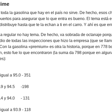
dime
toda la gasolina que hay en el país no sirve. De hecho, esos 
uertos para asegurar que lo que entra es bueno. El tema está 
istribuye hasta que te la echan a ti en el carro. Y ahí es que ent
na regular no hay tema. De hecho, va sobrada de octanaje porq
dio de todas las inspecciones que hizo la empresa (que se llam
. Con la gasolina «premium» es otra la historia, porque en 778
n, esto fue lo que encontraron (la suma da 798 porque en alg
es):
igual a 95.0 - 351
4.9 y 94.5 -198
4.4 y 94.0 - 131
igual a 93.9 - 118