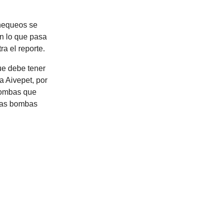
chequeos se
en lo que pasa
ra el reporte.
ue debe tener
a Aivepet, por
 bombas que
unas bombas