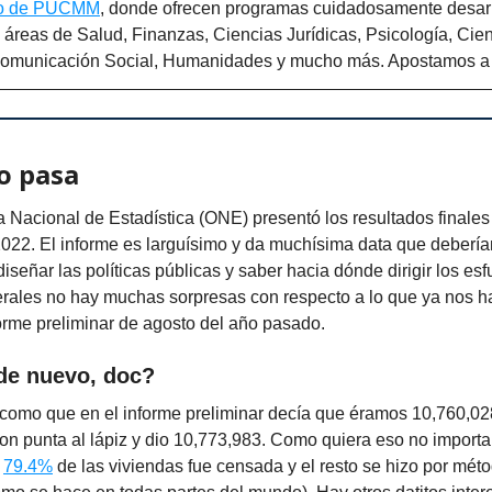
do de PUCMM
, donde ofrecen programas cuidadosamente desar
 áreas de Salud, Finanzas, Ciencias Jurídicas, Psicología, Cie
Comunicación Social, Humanidades y mucho más. Apostamos a t
o pasa
na Nacional de Estadística (ONE) presentó los resultados finales
2022. El informe es larguísimo y da muchísima data que debería
señar las políticas públicas y saber hacia dónde dirigir los esf
erales no hay muchas sorpresas con respecto a lo que ya nos h
orme preliminar de agosto del año pasado.
de nuevo, doc?
como que en el informe preliminar decía que éramos 10,760,02
ron punta al lápiz y dio 10,773,983. Como quiera eso no import
l
79.4%
de las viviendas fue censada y el resto se hizo por mét