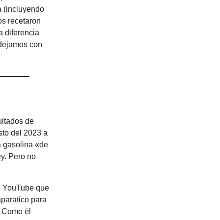
a (incluyendo
os recetaron
 diferencia
 dejamos con
ultados de
sto del 2023 a
a gasolina «de
y. Pero no
de YouTube que
paratico para
. Como él