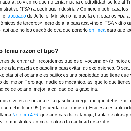
aparatico y como que no tenía mucha credibilidad, se fue al Tr
istrativo (TSA) a pedir que Industria y Comercio publicara los 
n el
abogado
de Jefte, el Ministerio no quería entregarlos «para 
ómicos de terceros», pero de allá para acá vino el TSA y dijo 
o, así que no les quedó de otra que ponerlo
en línea
para que to
o tenía razón el tipo?
antes de entrar ahí, recordemos qué es el «octanaje» (o índice d
one a la mezcla de gasolina para evitar las explosiones. O sea,
xplotar si el octanaje es bajito; es una propiedad que tiene que 
 del motor. Pero aquí nadie es mecánico, así que lo que tienes
ndice de octano, mejor la calidad de la gasolina.
os niveles de octanaje: la gasolina «regular», que debe tener
 que debe tener 95 (recuerda ese número). Eso está establecid
 llama
Nordom 476
, que además del octanaje, habla de otras p
s combustibles, como el color o la cantidad de azufre.