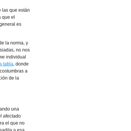
e las que están
s que el
general es
e la norma, y
asiadas, no nos
me individual
a tabla
, donde
acostumbras a
ción de la
hando una
l afectado
ra el que no
sadita a esa