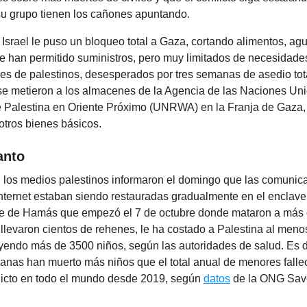
 su grupo tienen los cañones apuntando.
srael le puso un bloqueo total a Gaza, cortando alimentos, ag
Se han permitido suministros, pero muy limitados de necesidade
es de palestinos, desesperados por tres semanas de asedio tot
e metieron a los almacenes de la Agencia de las Naciones Uni
 Palestina en Oriente Próximo (UNRWA) en la Franja de Gaza,
 otros bienes básicos.
anto
 los medios palestinos informaron el domingo que las comunic
internet estaban siendo restauradas gradualmente en el enclave
que de Hamás que empezó el 7 de octubre donde mataron a más
llevaron cientos de rehenes, le ha costado a Palestina al men
uyendo más de 3500 niños, según las autoridades de salud. Es d
manas han muerto más niños que el total anual de menores falle
licto en todo el mundo desde 2019, según
datos
de la ONG Sav