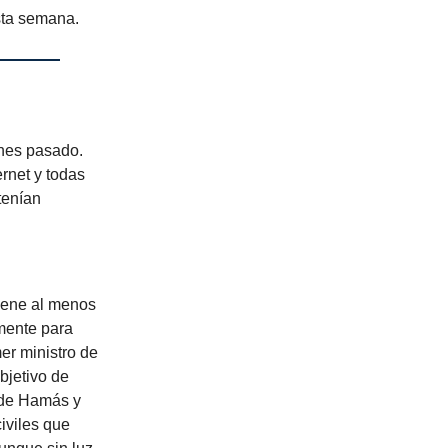
sta semana.
ernes pasado.
ernet y todas
tenían
tiene al menos
lmente para
er ministro de
bjetivo de
 de Hamás y
civiles que