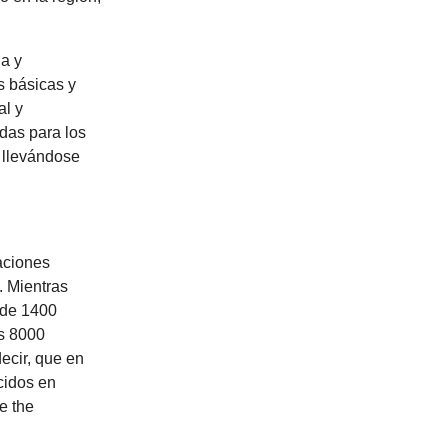
ua y
s básicas y
al y
das para los
 llevándose
aciones
. Mientras
 de 1400
os 8000
ecir, que en
cidos en
e the