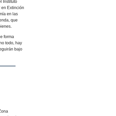
 Instituto
 en Extinción
mía en las
ienda, que
bienes.
de forma
no todo, hay
eguirán bajo
 Zona