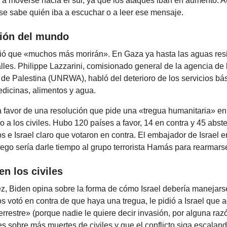
 a moverse hacia el sur, ya que los ataques iban en aumento. A
o se sabe quién iba a escuchar o a leer ese mensaje.
ión del mundo
ió que «muchos más morirán». En Gaza ya hasta las aguas res
lles. Philippe Lazzarini, comisionado general de la agencia d
 de Palestina (UNRWA), habló del deterioro de los servicios bás
dicinas, alimentos y agua.
 favor de una resolución que pide una «tregua humanitaria» e
ro a los civiles. Hubo 120 países a favor, 14 en contra y 45 abst
 e Israel claro que votaron en contra. El embajador de Israel 
uego sería darle tiempo al grupo terrorista Hamás para rearmars
n los civiles
ez, Biden opina sobre la forma de cómo Israel debería manejars
 votó en contra de que haya una tregua, le pidió a Israel que a
errestre» (porque nadie le quiere decir invasión, por alguna raz
 sobre más muertes de civiles y que el conflicto siga escaland