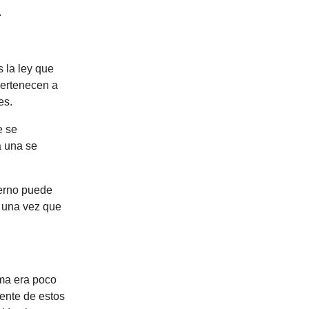
.
s la ley que
pertenecen a
es.
e se
a una se
ierno puede
s una vez que
ema era poco
iente de estos