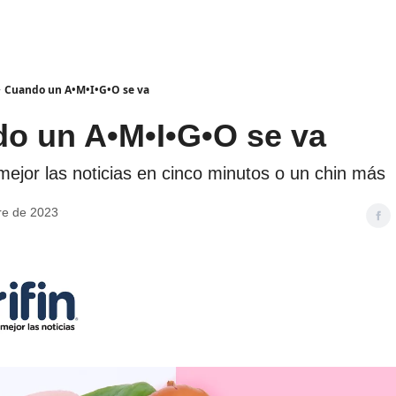
Cuando un A•M•I•G•O se va
o un A•M•I•G•O se va
jor las noticias en cinco minutos o un chin más
re de 2023