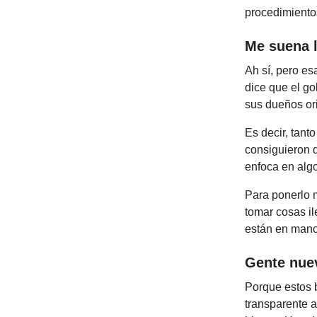
procedimientos
Me suena l
Ah sí, pero es
dice que el g
sus dueños ori
Es decir, tant
consiguieron d
enfoca en algo
Para ponerlo 
tomar cosas i
están en mano
Gente nue
Porque estos b
transparente a