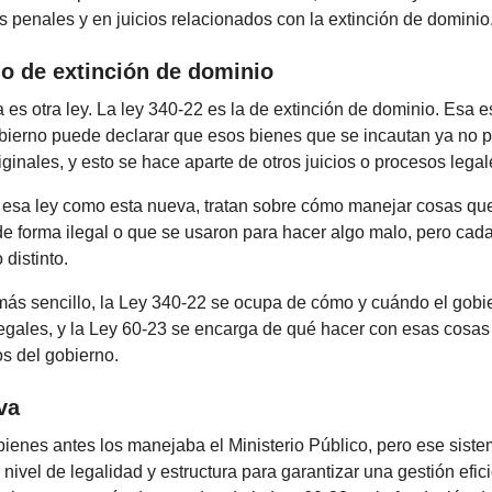
 penales y en juicios relacionados con la extinción de dominio
o de extinción de dominio
a es otra ley. La ley 340-22 es la de extinción de dominio. Esa e
obierno puede declarar que esos bienes que se incautan ya no 
ginales, y esto se hace aparte de otros juicios o procesos legal
o esa ley como esta nueva, tratan sobre cómo manejar cosas qu
e forma ilegal o que se usaron para hacer algo malo, pero cad
 distinto.
más sencillo, la Ley 340-22 se ocupa de cómo y cuándo el gob
legales, y la Ley 60-23 se encarga de qué hacer con esas cosa
s del gobierno.
va
ienes antes los manejaba el Ministerio Público, pero ese sist
 nivel de legalidad y estructura para garantizar una gestión efic