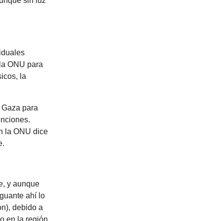
unque sin luz
iduales
e la ONU para
icos, la
n Gaza para
enciones.
en la ONU dice
e.
e, y aunque
guante ahí lo
ón), debido a
o en la región,