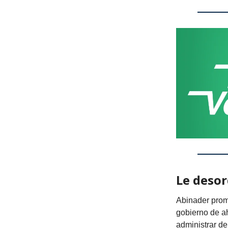
Le desor
Abinader promu
gobierno de ah
administrar d