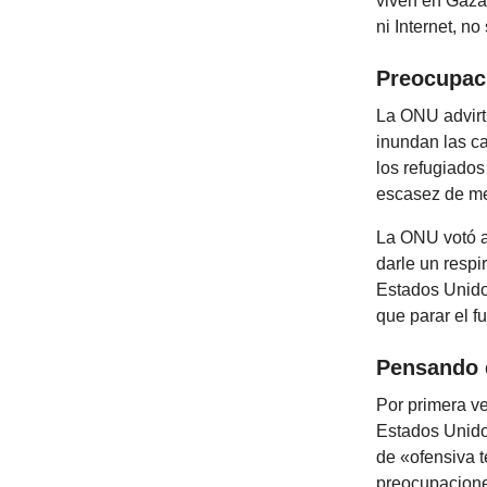
viven en Gaza
ni Internet, n
Preocupac
La ONU advirt
inundan las ca
los refugiados
escasez de me
La ONU votó a
darle un respi
Estados Unidos
que parar el f
Pensando e
Por primera v
Estados Unidos
de «ofensiva t
preocupaciones