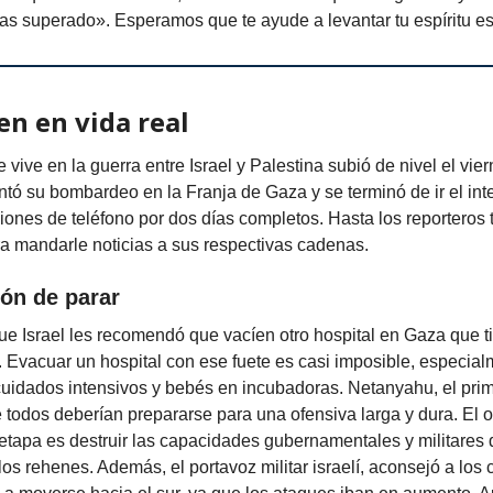
as superado». Esperamos que te ayude a levantar tu espíritu e
n en vida real
se vive en la guerra entre Israel y Palestina subió de nivel el vi
ntó su bombardeo en la Franja de Gaza y se terminó de ir el int
ones de teléfono por dos días completos. Hasta los reporteros 
a mandarle noticias a sus respectivas cadenas.
ión de parar
que Israel les recomendó que vacíen otro hospital en Gaza que 
 Evacuar un hospital con ese fuete es casi imposible, especia
uidados intensivos y bebés en incubadoras. Netanyahu, el prim
ue todos deberían prepararse para una ofensiva larga y dura. El o
etapa es destruir las capacidades gubernamentales y militares
 los rehenes. Además, el portavoz militar israelí, aconsejó a los 