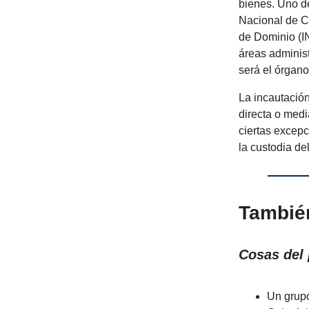
bienes. Uno de
Nacional de C
de Dominio (IN
áreas administ
será el órgano
La incautación
directa o med
ciertas excep
la custodia del
Tambié
Cosas del 
Un grup