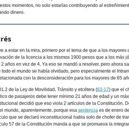
estos momentos, no solo estarías contribuyendo al estreñimient
ando dinero.
trés
lve a estar en la mira, primero por el tema de que a los mayores
ovación de la licencia a los mismos 1900 pesos que a los más j
 2 años en vez de 4. Ya eso se mandó a resolver, pero ahora sali
 todo el mundo se había olvidado, pero especialmente el Intrant
relacionada con la desconsideración para los mayores de 65 añ
01.2 de la Ley de Movilidad, Tránsito y etcétera (
63-17
) que el c
blico de pasajeros debe tener mínimo 21 años de edad y un máx
itucional decidió que eso viola 2 artículos de la Constitución. 
 el mundo, aparentemente, porque esa
sentencia
es de enero de
culo que se declaró inconstitucional habla solo de chofer de tra
tículo 57 de la Constitución manda a que se promueva la integra