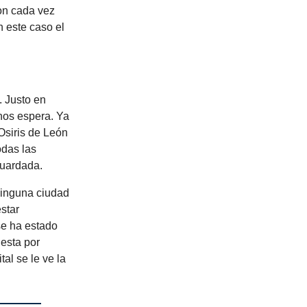
on cada vez
n este caso el
. Justo en
nos espera. Ya
Osiris de León
odas las
guardada.
Ninguna ciudad
star
se ha estado
esta por
tal se le ve la