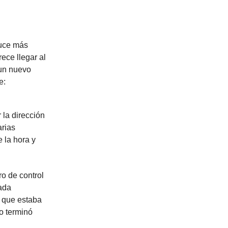
duce más
ece llegar al
 un nuevo
e:
 la dirección
arias
 la hora y
ro de control
cada
o que estaba
o terminó