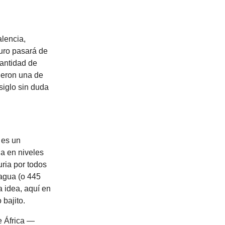
lencia,
uro pasará de
cantidad de
fueron una de
siglo sin duda
 es un
a en niveles
uria por todos
 agua (o 445
 idea, aquí en
bajito.
e África —