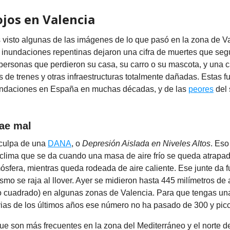
ojos en Valencia
 visto algunas de las imágenes de lo que pasó en la zona de Va
inundaciones repentinas dejaron una cifra de muertes que seg
 personas que perdieron su casa, su carro o su mascota, y una 
as de trenes y otras infraestructuras totalmente dañadas. Estas 
undaciones en España en muchas décadas, y de las
peores
del 
ae mal
 culpa de una
DANA
, o
Depresión Aislada en Niveles Altos
. Eso
clima que se da cuando una masa de aire frío se queda atrapad
mósfera, mientras queda rodeada de aire caliente. Ese junte da f
ismo se raja al llover. Ayer se midieron hasta 445 milímetros de
ro cuadrado) en algunas zonas de Valencia. Para que tengas una
vias de los últimos años ese número no ha pasado de 300 y pico 
e son más frecuentes en la zona del Mediterráneo y el norte d