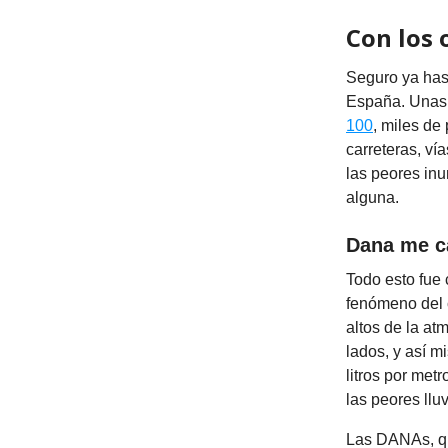
Con los 
Seguro ya has
España. Unas 
100
, miles de
carreteras, ví
las peores in
alguna.
Dana me c
Todo esto fue
fenómeno del 
altos de la at
lados, y así m
litros por met
las peores llu
Las DANAs, qu