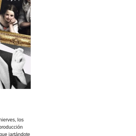
hierves, los
eproducción
que jartándote