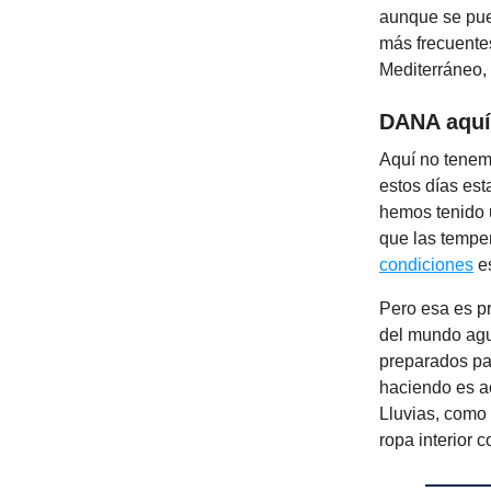
aunque se pue
más frecuentes
Mediterráneo,
DANA aquí
Aquí no tenem
estos días est
hemos tenido u
que las temper
condiciones
es
Pero esa es p
del mundo agu
preparados pa
haciendo es a
Lluvias, como
ropa interior