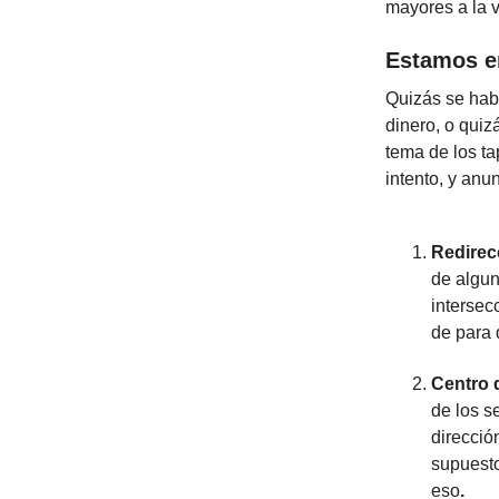
mayores a la v
Estamos e
Quizás se hab
dinero, o qui
tema de los ta
intento, y anu
Redirec
de algun
intersec
de para 
Centro 
de los s
direcció
supuesto
eso
.