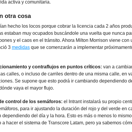
ida activa y comunitaria.
n otra cosa
ían hecho los locos porque cobrar la licencia cada 2 años pro
zás estaban muy ocupados buscándole una vuelta que nunca par
pones y el caos en el tránsito. Ahora Milton Morrison viene con
nció 3
medidas
que se comenzarán a implementar próximament
cionamiento y contraflujos en puntos críticos:
van a cambiar
as calles, o incluso de carriles dentro de una misma calle, en v
ciones. Se supone que esto podrá ir cambiando dependiendo de
dónde vaya el mayor flujo.
de control de los semáforos:
el Intrant instalará su propio cent
emáforos, para ir ajustando la duración del rojo y del verde en 
n dependiendo del día y la hora. Esto es más o menos lo mism
 a hacer el sistema de Transcore Latam, pero ya sabemos cóm