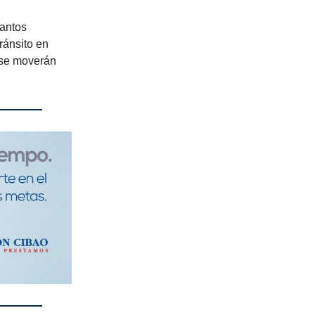
uantos
ránsito en
 se moverán