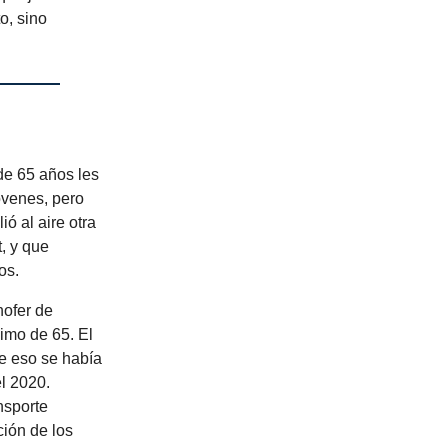
o, sino
 de 65 años les
óvenes, pero
ó al aire otra
, y que
os.
hofer de
imo de 65. El
De eso se había
l 2020.
nsporte
ción de los