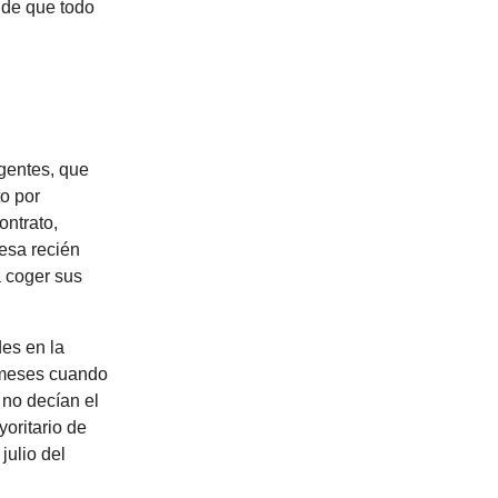
 de que todo
igentes, que
to por
ontrato,
esa recién
 coger sus
des en la
e meses cuando
 no decían el
oritario de
julio del