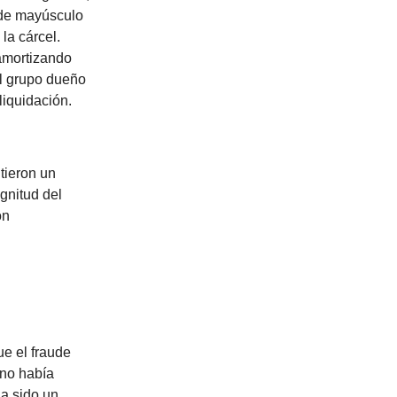
ude mayúsculo
la cárcel.
 amortizando
el grupo dueño
liquidación.
tieron un
gnitud del
on
ue el fraude
 no había
ha sido un