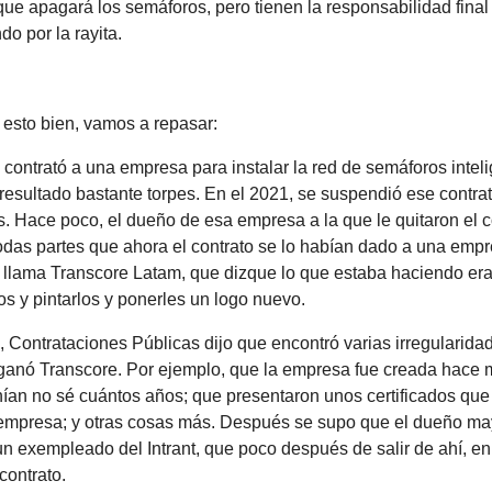
que apagará los semáforos, pero tienen la responsabilidad final
do por la rayita.
 esto bien, vamos a repasar:
 contrató a una empresa para instalar la red de semáforos intel
 resultado bastante torpes. En el 2021, se suspendió ese contra
s. Hace poco, el dueño de esa empresa a la que le quitaron el c
odas partes que ahora el contrato se lo habían dado a una empr
 llama Transcore Latam, que dizque lo que estaba haciendo era
s y pintarlos y ponerles un logo nuevo.
Contrataciones Públicas dijo que encontró varias irregularida
e ganó Transcore. Por ejemplo, que la empresa fue creada hac
ían no sé cuántos años; que presentaron unos certificados que
empresa; y otras cosas más. Después se supo que el dueño may
n exempleado del Intrant, que poco después de salir de ahí, en 
contrato.