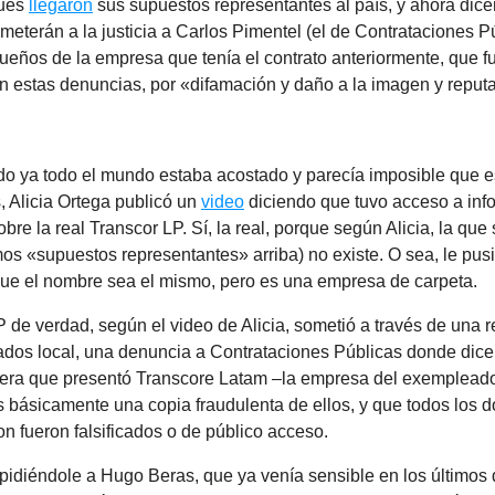
Pues
llegaron
sus supuestos representantes al país, y ahora dic
ometerán a la justicia a Carlos Pimentel (el de Contrataciones Pú
ueños de la empresa que tenía el contrato anteriormente, que f
 estas denuncias, por «difamación y daño a la imagen y reput
o ya todo el mundo estaba acostado y parecía imposible que e
 Alicia Ortega publicó un
video
diciendo que tuvo acceso a inf
re la real Transcor LP. Sí, la real, porque según Alicia, la que
os «supuestos representantes» arriba) no existe. O sea, le pus
ue el nombre sea el mismo, pero es una empresa de carpeta.
 de verdad, según el video de Alicia, sometió a través de una 
ados local, una denuncia a Contrataciones Públicas donde dic
era que presentó Transcore Latam –la empresa del exempleado 
s básicamente una copia fraudulenta de ellos, y que todos los
n fueron falsificados o de público acceso.
 pidiéndole a Hugo Beras, que ya venía sensible en los últimos 