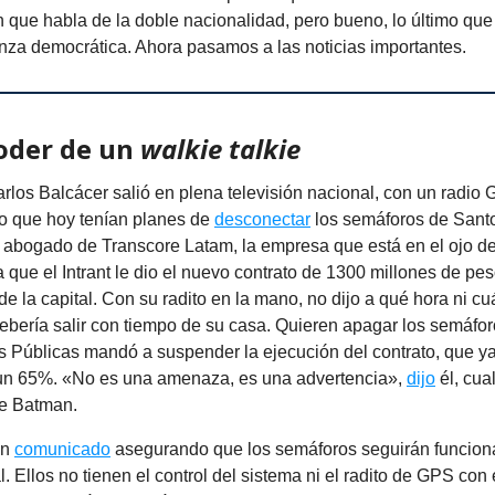
n que habla de la doble nacionalidad, pero bueno, lo último que
nza democrática. Ahora pasamos a las noticias importantes.
oder de un
walkie talkie
los Balcácer salió en plena televisión nacional, con un radio 
o que hoy tenían planes de
desconectar
los semáforos de Sant
l abogado de Transcore Latam, la empresa que está en el ojo d
a que el Intrant le dio el nuevo contrato de 1300 millones de pes
e la capital. Con su radito en la mano, no dijo a qué hora ni cuá
ebería salir con tiempo de su casa. Quieren apagar los semáfo
s Públicas mandó a suspender la ejecución del contrato, que ya
n 65%. «No es una amenaza, es una advertencia»,
dijo
él, cua
de Batman.
 un
comunicado
asegurando que los semáforos seguirán funcio
 Ellos no tienen el control del sistema ni el radito de GPS con 