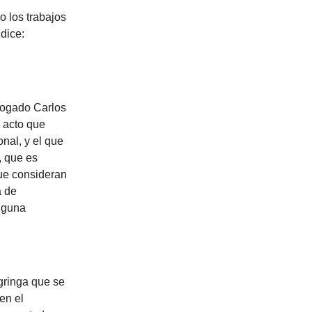
 los trabajos
dice:
bogado Carlos
n acto que
nal, y el que
, que es
que consideran
a de
inguna
gringa que se
en el