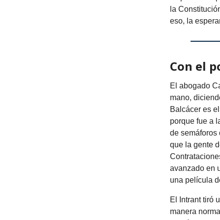
la Constitució
eso, la espera
Con el p
El abogado Car
mano, diciend
Balcácer es e
porque fue a l
de semáforos d
que la gente d
Contratacione
avanzado en u
una película 
El Intrant tiró
manera normal.