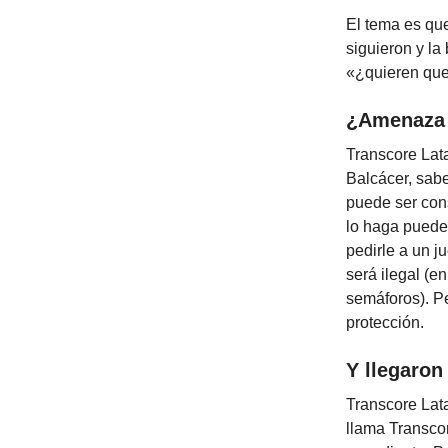
El tema es qu
siguieron y la
«¿quieren que
¿Amenaza 
Transcore Lat
Balcácer, sabe
puede ser con
lo haga puede
pedirle a un j
será ilegal (e
semáforos). Pe
protección.
Y llegaron
Transcore Lat
llama Transcor