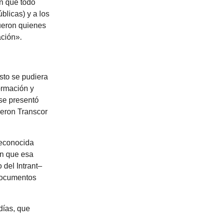
en que todo
blicas) y a los
ueron quienes
ación».
sto se pudiera
ormación y
 se presentó
ieron Transcor
reconocida
en que esa
del Intrant–
 documentos
días, que