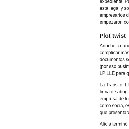
expediente. 
está legal y s
empresarios d
empezaron con
Plot twist
Anoche, cuand
complicar más,
documentos sob
(por eso pusim
LP LLE para q
La Transcor LP
firma de abog
empresa de fu
como socia, e
que presentaro
Alicia terminó