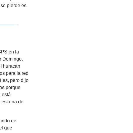
 se pierde es
GPS en la
o Domingo.
el huracán
os para la red
les, pero dijo
ros porque
 está
l escena de
nando de
el que