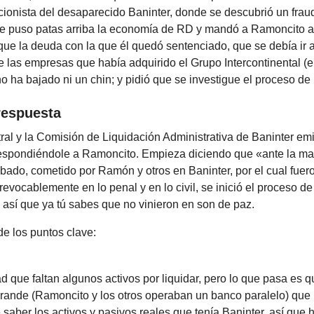
ccionista del desaparecido Baninter, donde se descubrió un fra
ue puso patas arriba la economía de RD y mandó a Ramoncito a 
que la deuda con la que él quedó sentenciado, que se debía ir
e las empresas que había adquirido el Grupo Intercontinental (
no ha bajado ni un chin; y pidió que se investigue el proceso de 
 respuesta
al y la Comisión de Liquidación Administrativa de Baninter emi
espondiéndole a Ramoncito. Empieza diciendo que «ante la ma
ado, cometido por Ramón y otros en Baninter, por el cual fuer
evocablemente en lo penal y en lo civil, se inició el proceso de
así que ya tú sabes que no vinieron en son de paz.
e los puntos clave:
d que faltan algunos activos por liquidar, pero lo que pasa es q
grande (Ramoncito y los otros operaban un banco paralelo) que
 saber los activos y pasivos reales que tenía Baninter, así que 