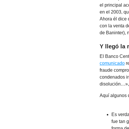
el principal a
en el 2003, q
Ahora él dice 
con la venta d
de Baninter), 
Y llegó la
El Banco Centr
comunicado
r
fraude comprob
condenados irr
disolución…», 
Aquí algunos d
Es verda
fue tan 
forma de