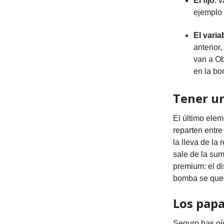
El fijo
: 
ejemplo 
El varia
anterior
van a Ob
en la bo
Tener u
El último elem
reparten entre 
la lleva de la 
sale de la su
premium: el di
bomba se que
Los papa
Seguro has oí