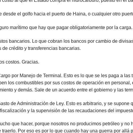
l costo al que el Estado compra el hidrocarburo, puesto en el ba
e desde el golfo hacia el puerto de Haina, o cualquier otro puert
uro marítimo que hay que pagar obligatoriamente por la carga.
tos bancarios. Lo que cobran los bancos por cambio de divisas
s de crédito y transferencias bancarias.
os costos. Gracias.
argo por Manejo de Terminal. Esto es lo que se les paga a las 
ben los combustibles por sus costos de operación en personal, 
iento y demás. Sale de un acuerdo entre el gobierno y las term
asto de Administración de Ley. Esto es arbitrario, y se supone 
a fiscalización y la supervisión de las recaudaciones del impuest
ucho que hacer, porque nosotros no producimos petróleo y no h
e traerlo. Por eso es por lo que cuando hay una guerra por allá p