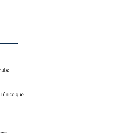
mula:
el único que