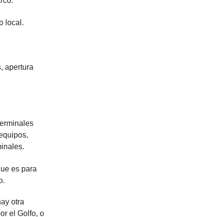
rco.
o local.
, apertura
terminales
equipos,
inales.
que es para
o.
ay otra
or el Golfo, o