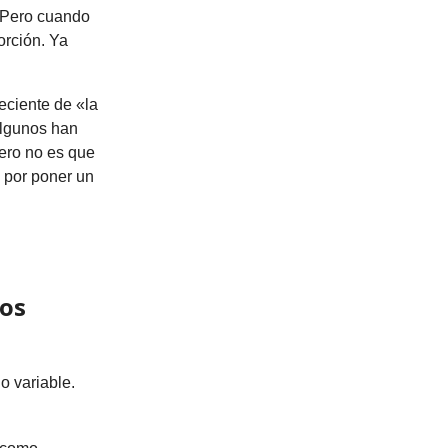
 Pero cuando
orción. Ya
eciente de «la
Algunos han
pero no es que
 por poner un
los
o variable.