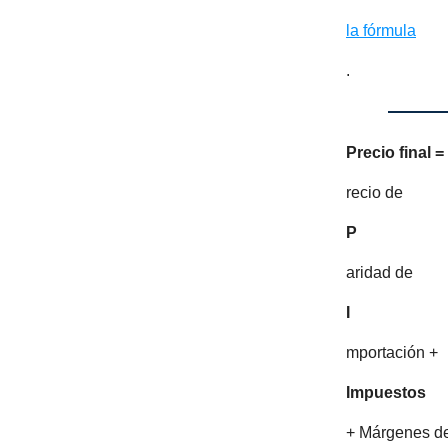
la fórmula
.
Precio final =
recio de
P
aridad de
I
mportación +
Impuestos
+ Márgenes d