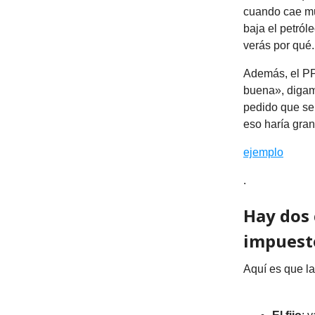
cuando cae mu
baja el petról
verás por qué.
Además, el PPI
buena», digam
pedido que se 
eso haría gra
ejemplo
.
Hay dos 
impuest
Aquí es que la