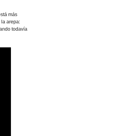
está más
 la arepa:
uando todavía