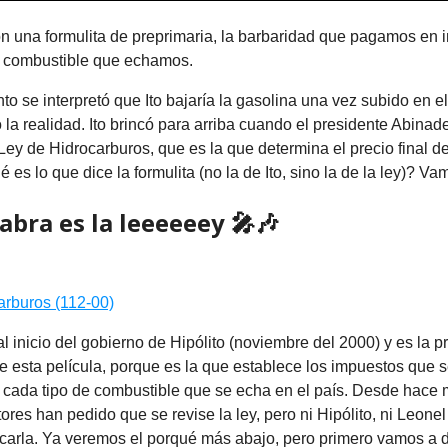
on una formulita de preprimaria, la barbaridad que pagamos en 
 combustible que echamos.
 se interpretó que Ito bajaría la gasolina una vez subido en el
 la realidad. Ito brincó para arriba cuando el presidente Abina
 Ley de Hidrocarburos, que es la que determina el precio final d
es lo que dice la formulita (no la de Ito, sino la de la ley)? Vam
labra es la leeeeeey
🎤🎶
arburos (112-00)
l inicio del gobierno de Hipólito (noviembre del 2000) y es la pr
e esta película, porque es la que establece los impuestos que s
 cada tipo de combustible que se echa en el país. Desde hace
tores han pedido que se revise la ley, pero ni Hipólito, ni Leonel
tocarla. Ya veremos el porqué más abajo, pero primero vamos a