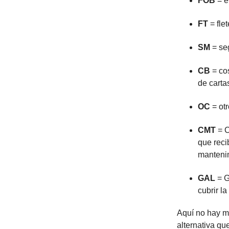
FOB
= e
FT
= flet
SM
= seg
CB
= cos
de carta
OC
= otr
CMT
= C
que reci
mantenim
GAL
= G
cubrir l
Aquí no hay m
alternativa qu