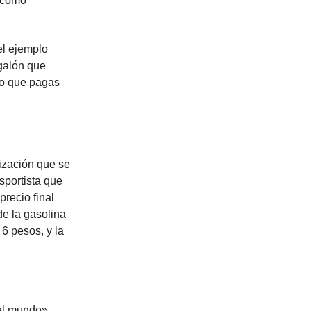
o como
el ejemplo
galón que
cio que pagas
lización que se
nsportista que
precio final
e la gasolina
 6 pesos, y la
el mundo».