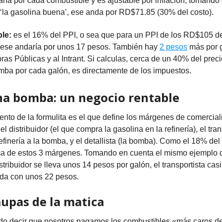
varía por cada combustible y es ajustable por inflación; tomand
‘la gasolina buena’, ese anda por RD$71.85 (30% del costo).
ble:
es el 16% del PPI, o sea que para un PPI de los RD$105 d
, ese andaría por unos 17 pesos. También hay
2 pesos
más por 
ras Públicas y al Intrant. Si calculas, cerca de un 40% del pre
mba por cada galón, es directamente de los impuestos.
na bomba: un negocio rentable
ento de la formulita es el que define los márgenes de comercia
el distribuidor (el que compra la gasolina en la refinería), el tra
refinería a la bomba, y el detallista (la bomba). Como el 18% del 
ma de estos 3 márgenes. Tomando en cuenta el mismo ejemplo d
stribuidor se lleva unos 14 pesos por galón, el transportista casi
da con unos 22 pesos.
upas de la matica
do decir que nosotros pagamos los combustibles «más caros d