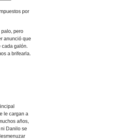
impuestos por
 palo, pero
der anunció que
e cada galón.
os a brifearla.
incipal
e le cargan a
 muchos años,
 ni Danilo se
 desmenuzar