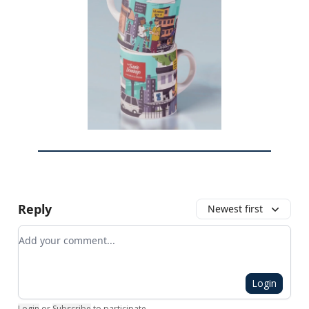
Reply
Newest first
Add your comment
Login
Login
or
Subscribe
to participate
.