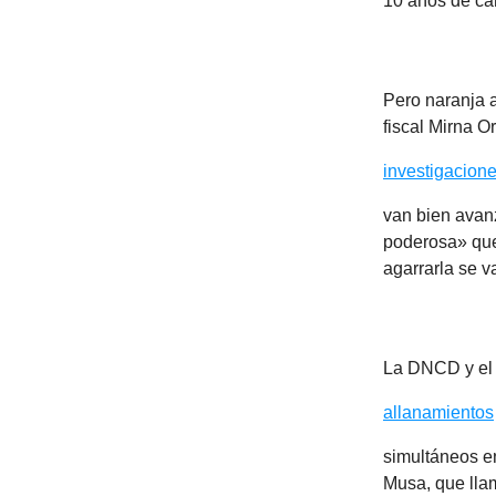
10 años de cár
Pero naranja a
fiscal Mirna O
investigacion
van bien avan
poderosa» que 
agarrarla se v
La DNCD y el 
allanamientos
simultáneos e
Musa, que lla