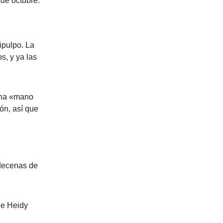
 de octubre.
ipulpo. La
s, y ya las
una «mano
ón, así que
decenas de
de Heidy