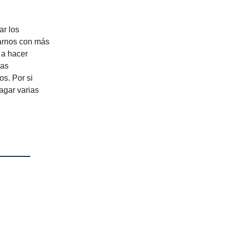
ar los
garnos con más
 a hacer
las
s. Por si
agar varias