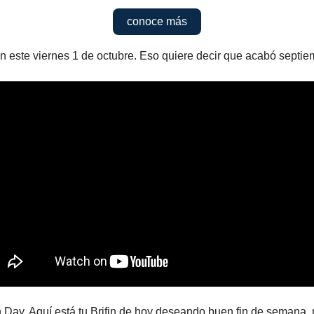
conoce más
 este viernes 1 de octubre. Eso quiere decir que acabó septie
n Day. Aquí está tu Brifin de hoy deseando buen fin de semana