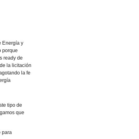
e Energía y
o porque
s ready de
 la licitación
 agotando la fe
ergía
ste tipo de
engamos que
é para