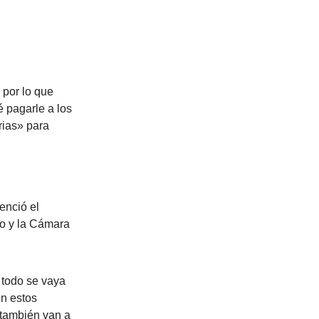
 por lo que
é pagarle a los
rias» para
enció el
do y la Cámara
e todo se vaya
on estos
 también van a