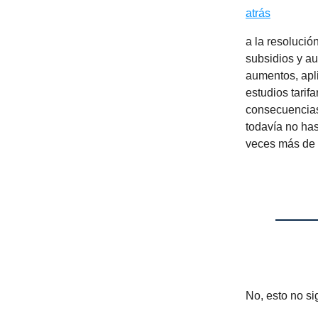
atrás
a la resolució
subsidios y au
aumentos, apli
estudios tarif
consecuencias
todavía no has
veces más de 
No, esto no sig