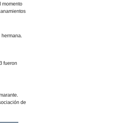
 el momento
llanamientos
u hermana.
3 fueron
Amarante.
sociación de