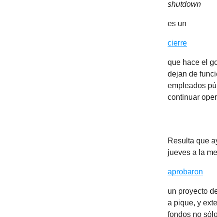
shutdown
es un
cierre
que hace el go
dejan de funci
empleados públ
continuar ope
Resulta que ay
jueves a la m
aprobaron
un proyecto de
a pique, y ext
fondos no sól