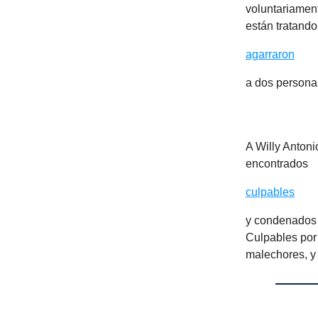
voluntariament
están tratand
agarraron
a dos personas
A Willy Anton
encontrados
culpables
y condenados a
Culpables por 
malechores, y 