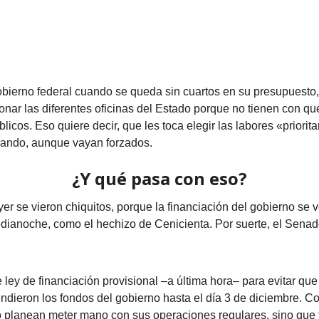
bierno federal cuando se queda sin cuartos en su presupuesto,
onar las diferentes oficinas del Estado porque no tienen con qu
icos. Eso quiere decir, que les toca elegir las labores «priorita
rando, aunque vayan forzados.
¿Y qué pasa con eso?
er se vieron chiquitos, porque la financiación del gobierno se v
edianoche, como el hechizo de Cenicienta. Por suerte, el Sena
 ley de financiación provisional –a última hora– para evitar qu
endieron los fondos del gobierno hasta el día 3 de diciembre. C
o planean meter mano con sus operaciones regulares, sino que