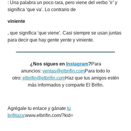
: Una palabra un poco rara, pero viene del verbo ‘ir’ y
significa ‘que va’. Lo contrario de
viniente
, que significa ‘que viene’. Casi siempre se usan juntas
para decir que hay gente yente y viniente.
¿Nos sigues en
Instagram
?
Para
anuncios:
ventas@elbrifin.com
Para todo lo
otro:
elbrifin@elbrifin.com
Haz que tus amigos estén
más informados y comparte El Brifin.
Agrégale tu enlace y gánate
tu
brifitaza
:www.elbrifin.com/?kid=