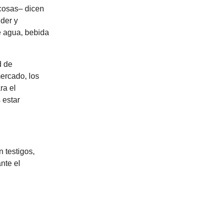
 cosas– dicen
der y
e agua, bebida
d de
ercado, los
ra el
 estar
 testigos,
nte el