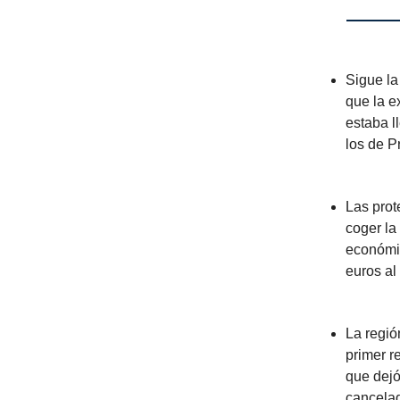
Sigue la
que la e
estaba l
los de P
Las prot
coger la
económic
euros al
La regió
primer r
que dejó
cancelad