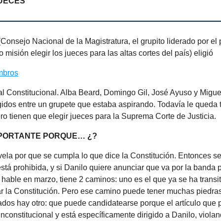
UECES
Consejo Nacional de la Magistratura, el grupito liderado por el 
 misión elegir los jueces para las altas cortes del país) eligió
mbros
al Constitucional. Alba Beard, Domingo Gil, José Ayuso y Migue
gidos entre un grupete que estaba aspirando. Todavía le queda
o tienen que elegir jueces para la Suprema Corte de Justicia.
MPORTANTE PORQUE… ¿?
vela por que se cumpla lo que dice la Constitución. Entonces 
está prohibida, y si Danilo quiere anunciar que va por la banda 
able en marzo, tiene 2 caminos: uno es el que ya se ha transi
r la Constitución. Pero ese camino puede tener muchas piedra
dos hay otro: que puede candidatearse porque el artículo que p
inconstitucional y está específicamente dirigido a Danilo, viola