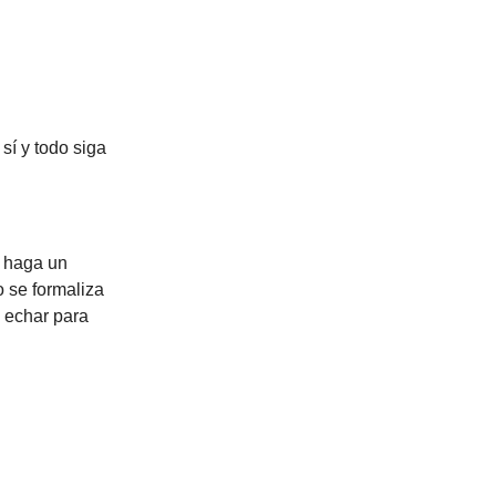
sí y todo siga
e haga un
o se formaliza
 echar para