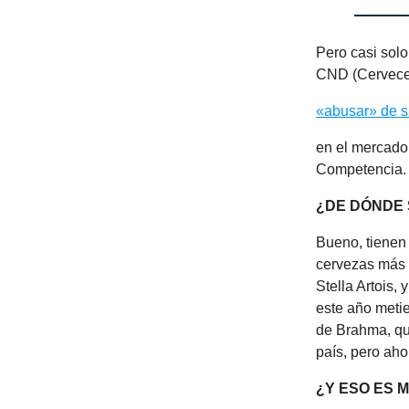
Pero casi sol
CND (Cervecer
«abusar» de s
en el mercado
Competencia.
¿DE DÓNDE
Bueno, tienen
cervezas más 
Stella Artois,
este año meti
de Brahma, que
país, pero ah
¿Y ESO ES 