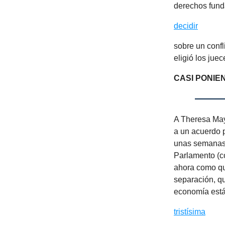
derechos fund
decidir
sobre un confl
eligió los jue
CASI PONIE
A Theresa May,
a un acuerdo p
unas semanas l
Parlamento (co
ahora como qu
separación, qu
economía está
tristísima