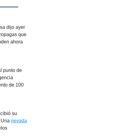
sa dijo ayer
Propagas que
onden ahora
al punto de
gencia
nto de 100
ecibió su
a. Una
nevada
elos