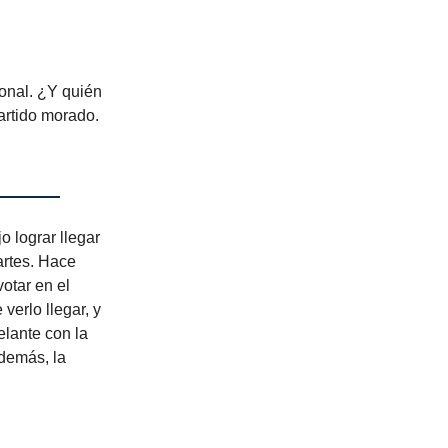
ional. ¿Y quién
partido morado.
o lograr llegar
artes. Hace
votar en el
verlo llegar, y
lante con la
Además, la