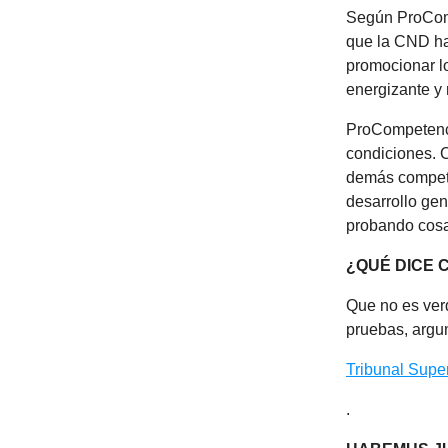
Según ProComp
que la CND has
promocionar l
energizante y 
ProCompetenci
condiciones. 
demás competid
desarrollo gene
probando cos
¿QUÉ DICE 
Que no es ver
pruebas, argum
Tribunal Super
.