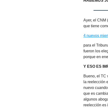
HABEMUS J
Ayer, el CNM (
que tiene como
4 nuevos mie
para el Tribun
fueron los ele
porque en ener
Y ESO ES I
Bueno, el TC 
la reelección 
nuevo cuando h
que es cambia
algunos aboga
reelección es 