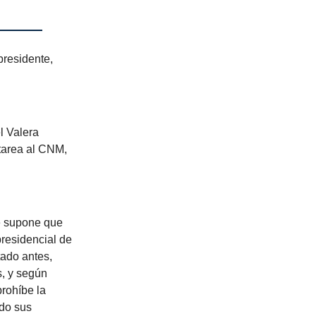
presidente,
l Valera
 tarea al CNM,
se supone que
presidencial de
tado antes,
s, y según
rohíbe la
ndo sus