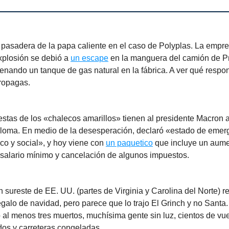
 pasadera de la papa caliente en el caso de Polyplas. La empre
xplosión se debió a
un escape
en la manguera del camión de 
lenando un tanque de gas natural en la fábrica. A ver qué resp
ropagas.
estas de los «chalecos amarillos» tienen al presidente Macron 
 loma. En medio de la desesperación, declaró «estado de emer
o y social», y hoy viene con
un paquetico
que incluye un aume
 salario mínimo y cancelación de algunos impuestos.
n sureste de EE. UU. (partes de Virginia y Carolina del Norte) r
egalo de navidad, pero parece que lo trajo El Grinch y no Sant
 al menos tres muertos, muchísima gente sin luz, cientos de vu
os y carreteras congeladas.