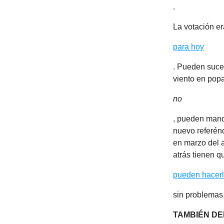
.
La votación er
para hoy
. Pueden suced
viento en popa
no
, pueden manda
nuevo referénd
en marzo del 
atrás tienen q
pueden hacer
sin problemas,
TAMBIÉN DE