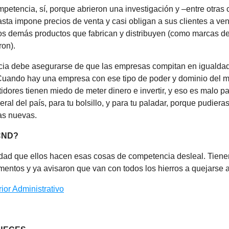
etencia, sí, porque abrieron una investigación y –entre otras
ta impone precios de venta y casi obligan a sus clientes a ven
os demás productos que fabrican y distribuyen (como marcas d
ron).
a debe asegurarse de que las empresas compitan en igualda
Cuando hay una empresa con ese tipo de poder y dominio del m
ores tienen miedo de meter dinero e invertir, y eso es malo pa
ral del país, para tu bolsillo, y para tu paladar, porque pudieras
as nuevas.
CND?
dad que ellos hacen esas cosas de competencia desleal. Tienen
entos y ya avisaron que van con todos los hierros a quejarse a
ior Administrativo