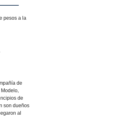
e pesos a la
a
ompañía de
 Modelo,
incipios de
én son dueños
legaron al