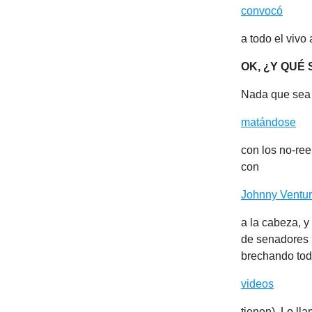
convocó
a todo el vivo
OK, ¿Y QUÉ
Nada que sea s
matándose
con los no-ree
con
Johnny Ventu
a la cabeza, y
de senadores l
brechando tod
videos
tienen). Lo ll