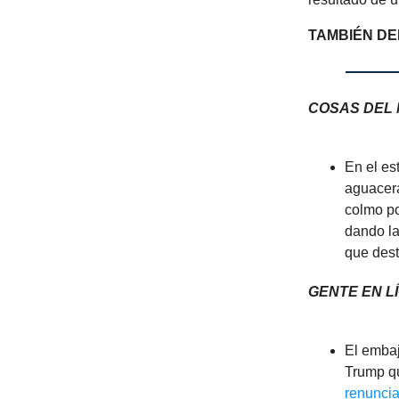
TAMBIÉN DE
COSAS DEL
En el es
aguacera
colmo po
dando la
que dest
GENTE EN L
El embaj
Trump qu
renunci