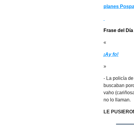
planes Posp
Frase del Día
«
¡Ay fo!
»
- La policía d
buscaban porqu
vaho (cariños
no lo llaman.
LE PUSIERO