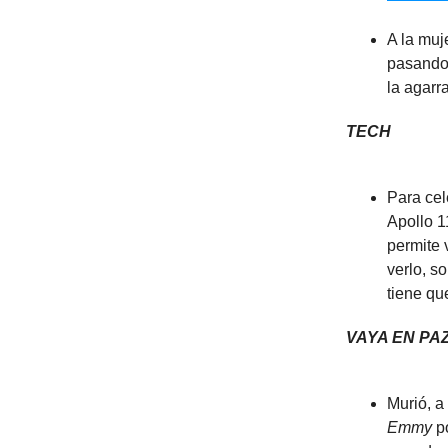
A la muj
pasando 
la agarr
TECH
Para cel
Apollo 1
permite 
verlo, s
tiene qu
VAYA EN PA
Murió, a
Emmy
po