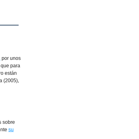
a
por unos
 que para
ro están
a (2005),
s sobre
ente
su