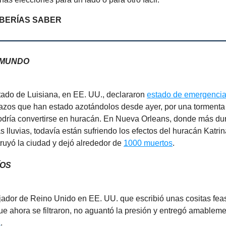
BERÍAS SABER
 MUNDO
tado de Luisiana, en EE. UU., declararon
estado de emergenci
zos que han estado azotándolos desde ayer, por una tormenta
dría convertirse en huracán. En Nueva Orleans, donde más du
s lluvias, todavía están sufriendo los efectos del huracán Katrin
ruyó la ciudad y dejó alrededor de
1000 muertos
.
ÍOS
ador de Reino Unido en EE. UU. que escribió unas cositas fea
e ahora se filtraron, no aguantó la presión y entregó amablem
a
.