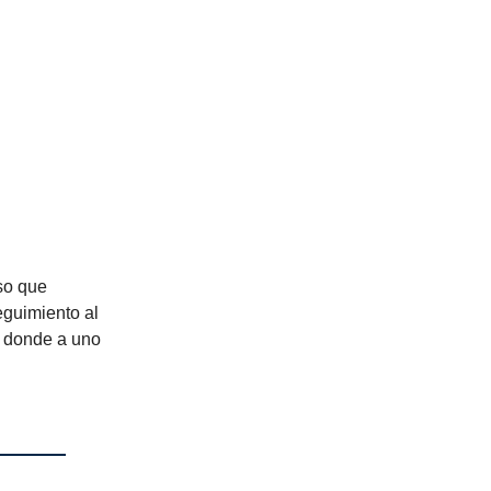
so que
eguimiento al
s donde a uno