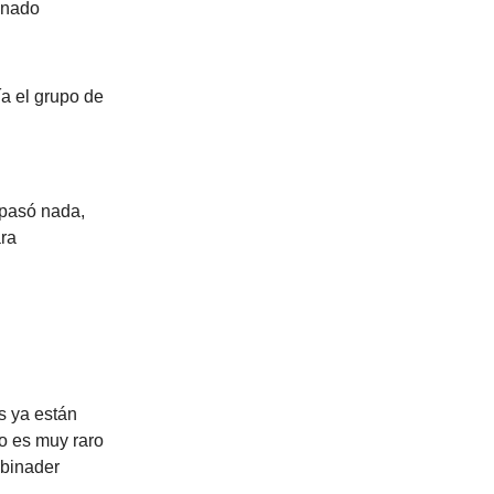
enado
ía el grupo de
o pasó nada,
ara
s ya están
o es muy raro
Abinader