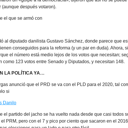
ar (aunque después votaron).
ue el que se armó con
dó al diputado danilista Gustavo Sánchez, donde parece que e
tienen conseguidos para la reforma (y un par en duda). Ahora, si
rque el número está medio lejos de los votos que necesitan; se
en como 123 votos entre Senado y Diputados, y necesitan 148.
N LA POLÍTICA YA…
rgas anunció que el PRD se va con el PLD para el 2020, tal co
olo si
s Danilo
e el partido del jacho se ha vuelto nada desde que casi todos
 el PRM, pero con el 7 y pico por ciento que sacaron en el 2016,
nas elecciones para un lado o para otro fácil.