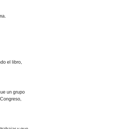
ma.
o el libro,
 que un grupo
l Congreso,
trabajar y que