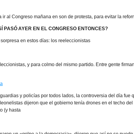
 a ir al Congreso mañana en son de protesta, para evitar la refor
 SÍ PASÓ AYER EN EL CONGRESO ENTONCES?
orpresa en estos días: los reeleccionistas
leccionistas, y para colmo del mismo partido. Entre gente firmand
ra
 guardias y policías por todos lados, la controversia del día fue
eonelistas dijeron que el gobierno tenía drones en el techo de
o (y hasta
amaron un «golpe a la democracia», dijeron que así no se puede 