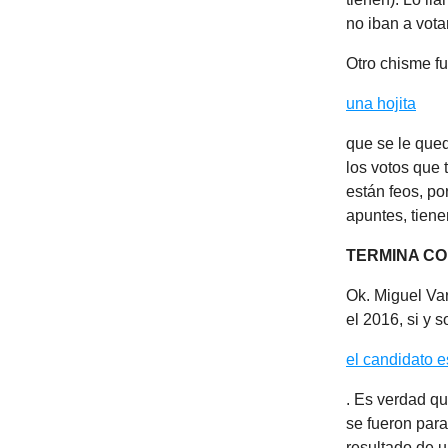
no iban a vot
Otro chisme f
una hojita
que se le que
los votos que 
están feos, po
apuntes, tien
TERMINA CO
Ok. Miguel Va
el 2016, si y s
el candidato e
. Es verdad qu
se fueron para
resultado de u