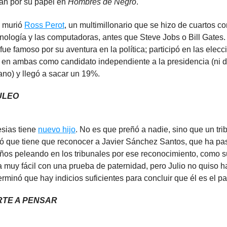
án por su papel en
Hombres de Negro
.
 murió
Ross Perot
, un multimillonario que se hizo de cuartos c
cnología y las computadoras, antes que Steve Jobs o Bill Gates
fue famoso por su aventura en la política; participó en las elecc
, en ambas como candidato independiente a la presidencia (ni 
ano) y llegó a sacar un 19%.
ULEO
lesias tiene
nuevo hijo
. No es que preñó a nadie, sino que un tri
ó que tiene que reconocer a Javier Sánchez Santos, que ha p
ños peleando en los tribunales por ese reconocimiento, como su 
a muy fácil con una prueba de paternidad, pero Julio no quiso ha
erminó que hay indicios suficientes para concluir que él es el p
RTE A PENSAR