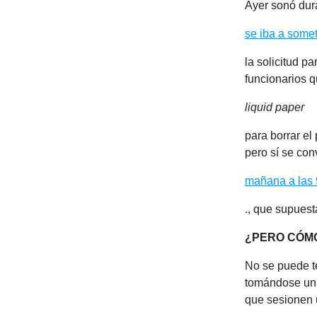
Ayer sonó dura
se iba a some
la solicitud p
funcionarios q
liquid paper
para borrar el
pero sí se co
mañana a las 
., que supues
¿PERO CÓMO
No se puede t
tomándose un 
que sesionen u