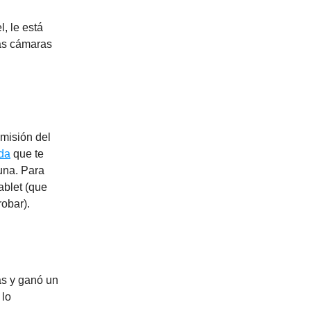
, le está
las cámaras
 misión del
da
que te
luna. Para
ablet (que
obar).
as y ganó un
 lo