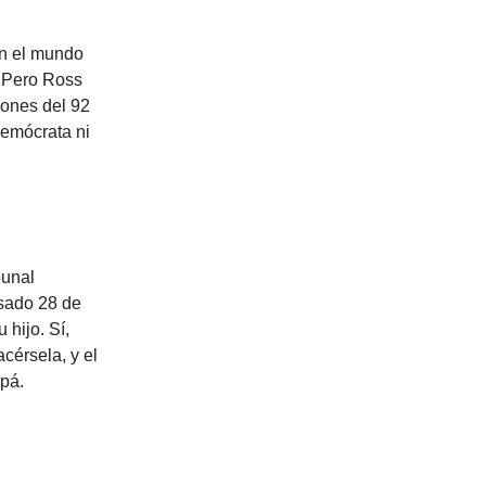
on el mundo
. Pero Ross
iones del 92
demócrata ni
bunal
asado 28 de
hijo. Sí,
cérsela, y el
apá.