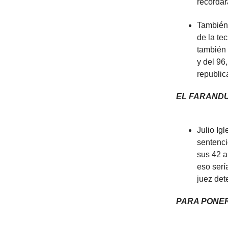
recordar
También
de la te
también 
y del 96
republic
EL FARAND
Julio Ig
sentenci
sus 42 a
eso serí
juez det
PARA PONE