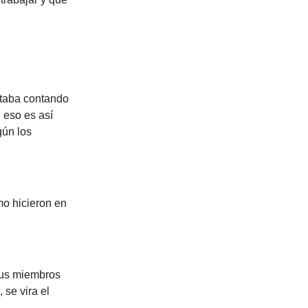
staba contando
 eso es así
gún los
mo hicieron en
 sus miembros
 se vira el