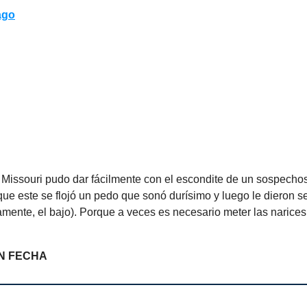
ago
e Missouri pudo dar fácilmente con el escondite de un sospecho
e este se flojó un pedo que sonó durísimo y luego le dieron s
amente, el bajo). Porque a veces es necesario meter las narice
N FECHA