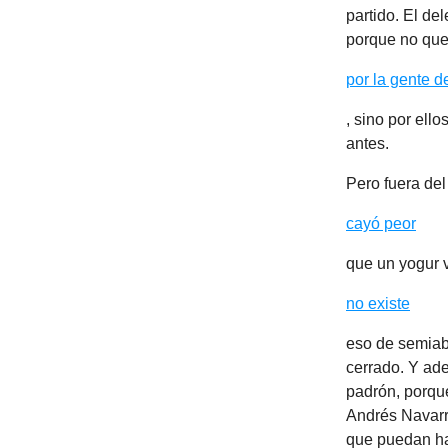
partido. El de
porque no que
por la gente d
, sino por ell
antes.
Pero fuera del
cayó peor
que un yogur v
no existe
eso de semiabi
cerrado. Y ade
padrón, porqu
Andrés Navarr
que puedan hac