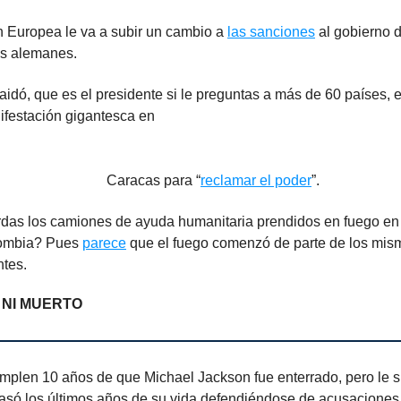
 Europea le va a subir un cambio a
las sanciones
al gobierno 
os alemanes.
idó, que es el presidente si le preguntas a más de 60 países,
 manifestación gigantes
racas para “
reclamar el poder
”.
as los camiones de ayuda humanitaria prendidos en fuego en l
ombia? Pues
parece
que el fuego comenzó de parte de los mis
ntes.
 NI MUERTO
umplen 10 años de que Michael Jackson fue enterrado, pero le 
 Pasó los últimos años de su vida defendiéndose de acusacione