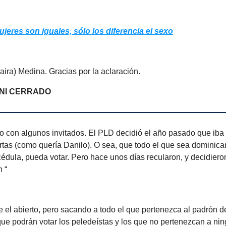
eres son iguales, sólo los diferencia el sexo
aira) Medina. Gracias por la aclaración.
 NI CERRADO
o con algunos invitados. El PLD decidió el año pasado que iba
rtas (como quería Danilo). O sea, que todo el que sea dominic
édula, pueda votar. Pero hace unos días recularon, y decidiero
 “
e el abierto, pero sacando a todo el que pertenezca al padrón de
que podrán votar los peledeístas y los que no pertenezcan a nin