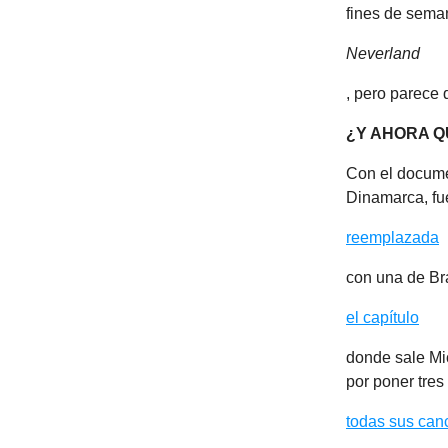
fines de sema
Neverland
, pero parece 
¿Y AHORA Q
Con el docume
Dinamarca, fu
reemplazada
con una de Bra
el capítulo
donde sale Mi
por poner tres
todas sus can