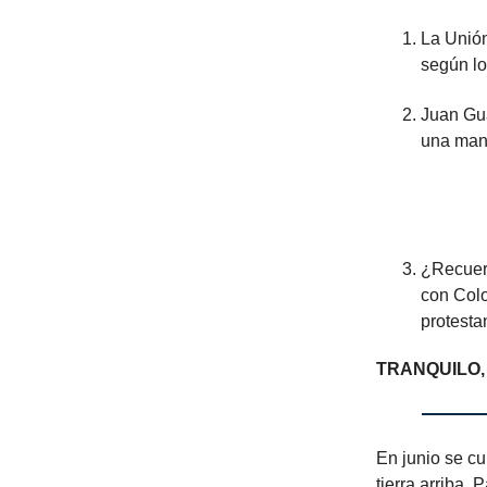
La Unión
según l
Juan Gua
una
Ca
¿Recuerd
con Col
protesta
TRANQUILO,
En junio se c
tierra arriba.