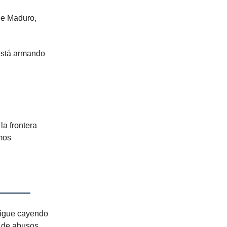
de Maduro,
 está armando
ca en
a frontera
mos
sigue cayendo
s de abusos