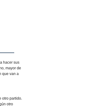
 a hacer sus
ano, mayor de
n que van a
 otro partido.
gún otro