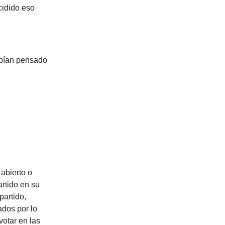
cidido eso
habían pensado
abierto o
rtido en su
partido,
ados por lo
votar en las