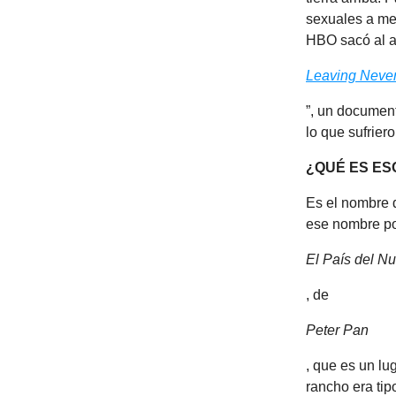
sexuales a me
HBO sacó al ai
Leaving Neve
”, un documen
lo que sufrier
¿QUÉ ES ES
Es el nombre 
ese nombre p
El País del N
, de
Peter Pan
, que es un lu
rancho era tip