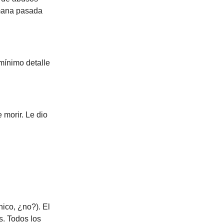
emana pasada
mínimo detalle
morir. Le dio
ico, ¿no?). El
s. Todos los