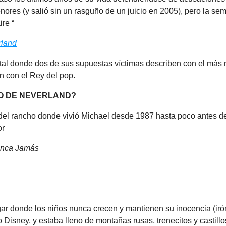
nores (y salió sin un rasguño de un juicio en 2005), pero la s
re “
rland
tal donde dos de sus supuestas víctimas describen con el más 
on con el Rey del pop.
O DE NEVERLAND?
del rancho donde vivió Michael desde 1987 hasta poco antes de 
or
unca Jamás
gar donde los niños nunca crecen y mantienen su inocencia (irón
o Disney, y estaba lleno de montañas rusas, trenecitos y castillo