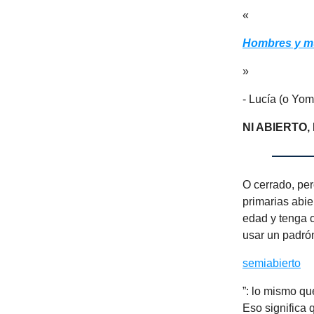
«
Hombres y muj
»
- Lucía (o Yom
NI ABIERTO,
O cerrado, per
primarias abie
edad y tenga c
usar un padrón
semiabierto
”: lo mismo qu
Eso significa 