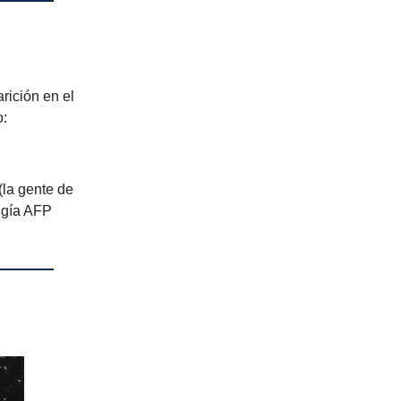
rición en el
o:
(la gente de
rigía AFP