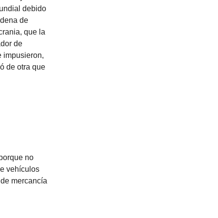
undial debido
cadena de
crania, que la
ador de
e impusieron,
ó de otra que
 porque no
de vehículos
 de mercancía