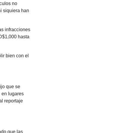
ículos no
i siquiera han
as infracciones
RD$1,000 hasta
ir bien con el
ijo que se
n en lugares
l reportaje
ndo que las