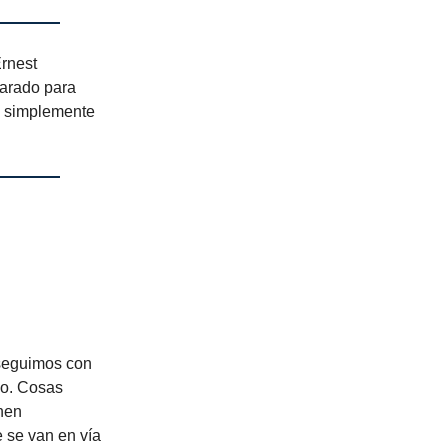
Ernest
parado para
 o simplemente
 seguimos con
do. Cosas
enen
e se van en vía