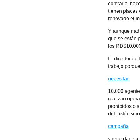
contraria, hac
tienen placas 
renovado el m
Y aunque nada 
que se están 
los RD$10,00
El director de
trabajo porqu
necesitan
10,000 agentes
realizan opera
prohibidos o s
del Listín, si
campaña
y recordarle a