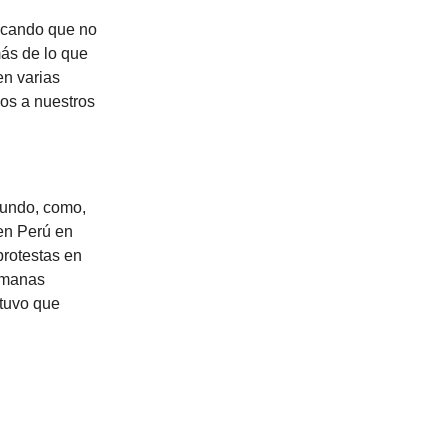
vocando que no
ás de lo que
en varias
os a nuestros
 mundo, como,
 en Perú en
protestas en
semanas
 tuvo que