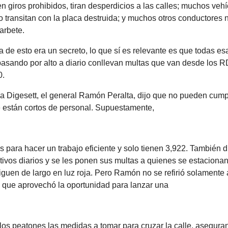
en giros prohibidos, tiran desperdicios a las calles; muchos veh
o transitan con la placa destruida; y muchos otros conductores n
arbete.
de esto era un secreto, lo que sí es relevante es que todas es
pasando por alto a diario conllevan multas que van desde los 
0.
 la Digesett, el general Ramón Peralta, dijo que no pueden cumpl
e están cortos de personal. Supuestamente,
 para hacer un trabajo eficiente y solo tienen 3,922. También d
tivos diarios y se les ponen sus multas a quienes se estaciona
iguen de largo en luz roja. Pero Ramón no se refirió solamente a
no que aprovechó la oportunidad para lanzar una
 los peatones las medidas a tomar para cruzar la calle, asegura