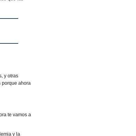
, y otras
s porque ahora
hora te vamos a
demia y la