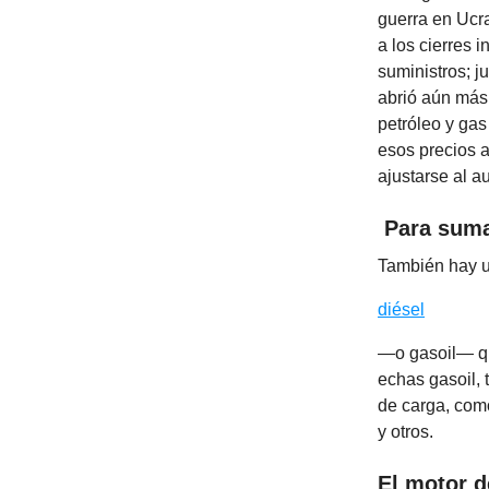
guerra en Ucr
a los cierres 
suministros; j
abrió aún más 
petróleo y gas
esos precios 
ajustarse al a
Para suma
También hay u
diésel
—o gasoil— que
echas gasoil, 
de carga, com
y otros.
El motor d