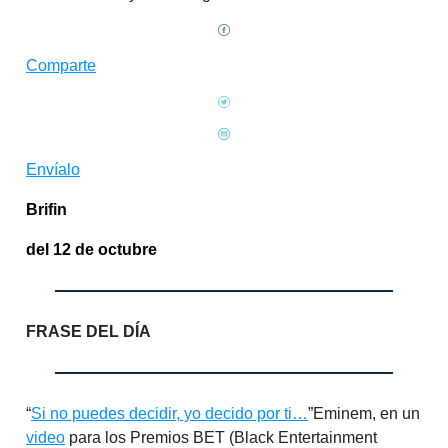
Comparte
Envíalo
Brifin
del 12 de octubre
FRASE DEL DÍA
“
Si no puedes decidir, yo decido por ti…
”Eminem, en un
video
para los Premios BET (Black Entertainment