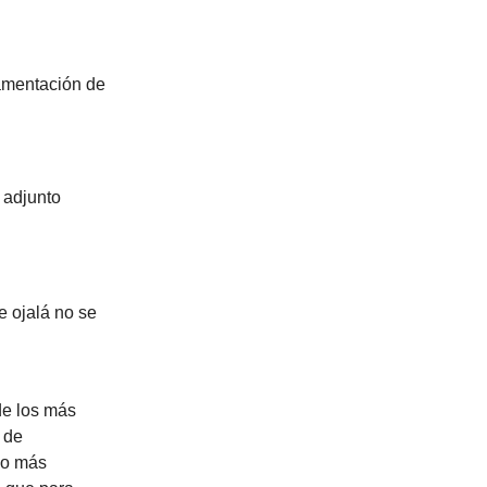
ramentación de
 adjunto
.
e ojalá no se
de los más
 de
mo más