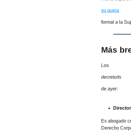
su queja
formal a la S
Más br
Los
decretuits
de ayer:
Directo
Es abogado con
Derecho Corpo