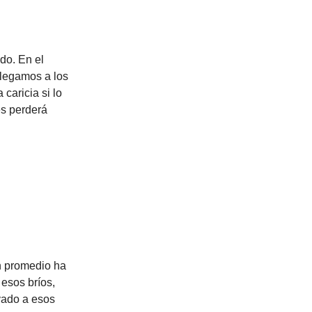
do. En el
llegamos a los
caricia si lo
es perderá
en promedio ha
esos bríos,
evado a esos