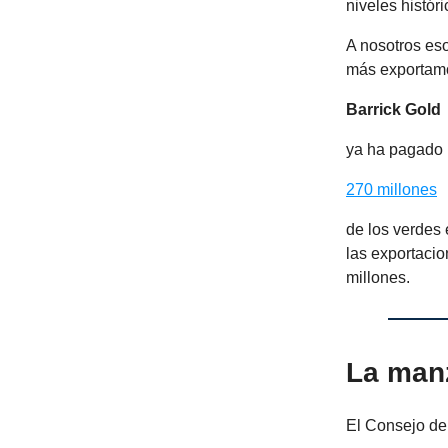
niveles histór
A nosotros es
más exportamos
Barrick Gold
ya ha pagado
270 millones
de los verdes
las exportaci
millones.
La man
El Consejo del