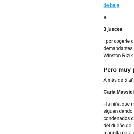
de baja
a
3 jueces
, por cogerle 
demandantes e
Winston Rizik 
Pero muy 
A más de 5 añ
Carla Massiel
–la niña que m
siguen dando t
condenados des
del dueño de l
marrulla para 