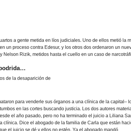
cuartos a gente metida en líos judiciales. Uno de ellos metió la 
n un proceso contra Edesur, y los otros dos ordenaron un nuev
y Nelson Rizik, metidos hasta el cuello en un caso de narcotráf
podrida…
os de la desaparición de
ataron para venderle sus órganos a una clínica de la capital– l
umbos en las cortes buscando justicia. Los dos autores materi
de el año pasado, pero no ha terminado el juicio a Liliana San
a clínica. Dice el abogado de la familia de Carla que están ha
que el juicio se dé y ellos no estén. Ya el abogado mandó