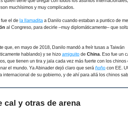
Es quien tiene que bregar con todos los asuntos internacionales
 son muchísimos y muy complicados.
fue el de
la llamadita
a Danilo cuando estaban a puntico de m
ión
al Congreso, para decirle –muy diplomáticamente– que solt
e que, en mayo de 2018, Danilo mandó a freír tusas a Taiwán
ticamente hablando) y se hizo
amiguito
de
China
. Eso fue un 
gos, que tienen un tira y jala cada vez más fuerte con los chinos 
nar el mundo. Ya Abinader dejó claro que será
ñoño
con EE. UU
ica internacional de su gobierno, y de ahí para allá los chinos sa
 cal y otras de arena