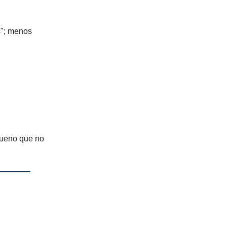
s"; menos
bueno que no