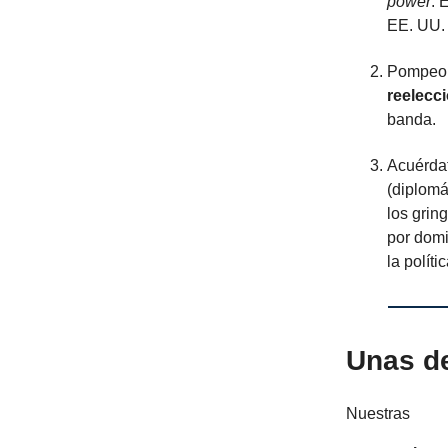
power
: 
EE. UU.
Pompeo 
reelecc
banda.
Acuérdat
(diplomá
los grin
por domi
la polít
Unas de
Nuestras