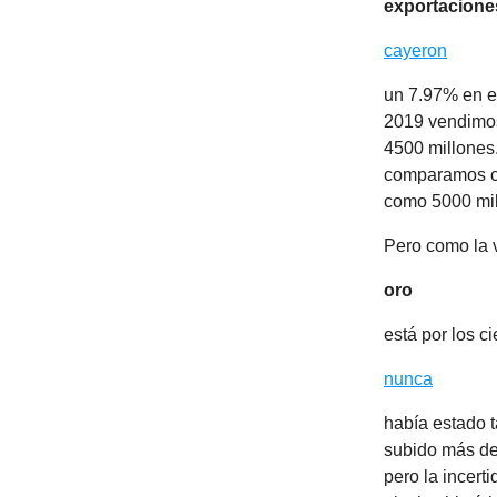
exportacione
cayeron
un 7.97% en e
2019 vendimos 
4500 millones.
comparamos co
como 5000 mil
Pero como la vi
oro
está por los c
nunca
había estado t
subido más de
pero la incert