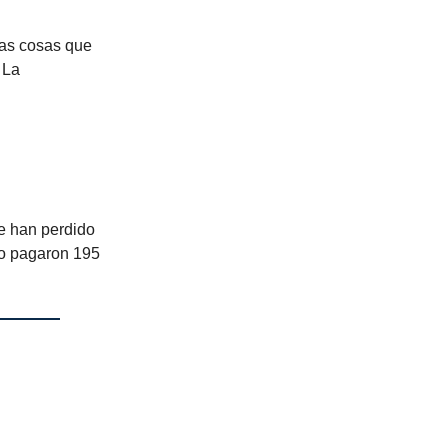
las cosas que
 La
e han perdido
lo pagaron 195