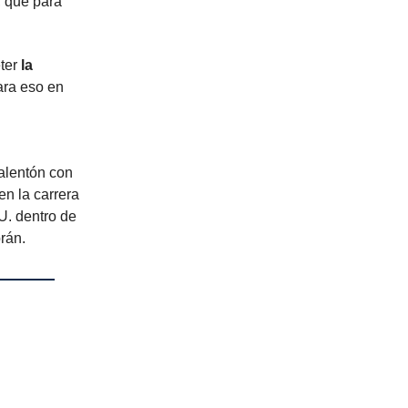
, que para
eter
la
ara eso en
calentón con
en la carrera
. dentro de
brán.