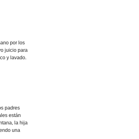
mano por los
o juicio para
ico y lavado.
os padres
ales están
tana, la hija
ciendo una