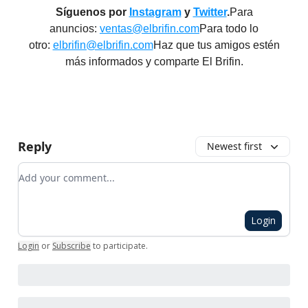
Síguenos por
Instagram
y
Twitter
.
Para
anuncios:
ventas@elbrifin.com
Para todo lo
otro:
elbrifin@elbrifin.com
Haz que tus amigos estén
más informados y comparte El Brifin.
Reply
Newest first
Add your comment
Login
Login
or
Subscribe
to participate
.