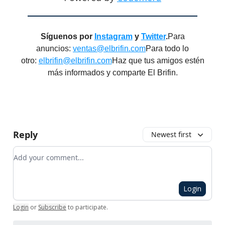
Síguenos por
Instagram
y
Twitter
.
Para
anuncios:
ventas@elbrifin.com
Para todo lo
otro:
elbrifin@elbrifin.com
Haz que tus amigos estén
más informados y comparte El Brifin.
Reply
Newest first
Add your comment
Login
Login
or
Subscribe
to participate
.