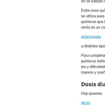
no se habían 
Entre esos quí
se utiliza par
químicos que 
vinilo es un c
relacionada
a distintos tip
Para completar
químicos dañin
tos y dificult
mareos y sueñ
Dosis di
Hay quienes
dicen