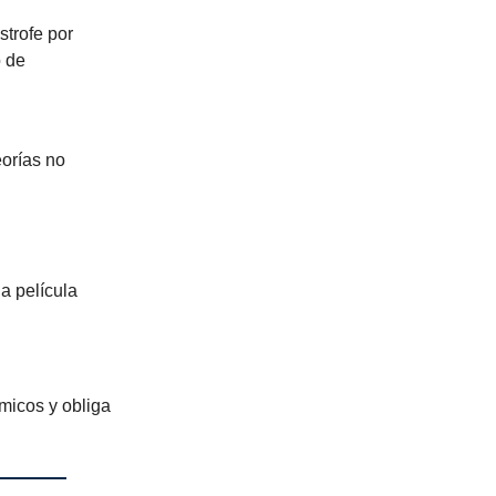
trofe por
o de
eorías no
a película
micos y obliga
.