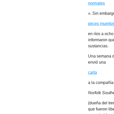
normales
». Sin embargo
peces muerto
en ríos a ocho
informaron qu
sustancias.
Una semana de
envió una
carta
a la compañía 
Norfolk South
(dueña del tr
que fueron li