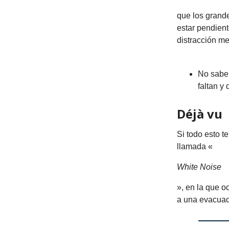
que los grand
estar pendient
distracción me
No sabem
faltan y
Déjà vu
Si todo esto t
llamada «
White Noise
», en la que o
a una evacuaci