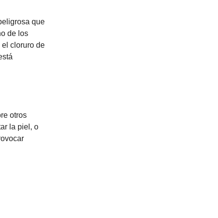
peligrosa que
no de los
el cloruro de
está
re otros
r la piel, o
provocar