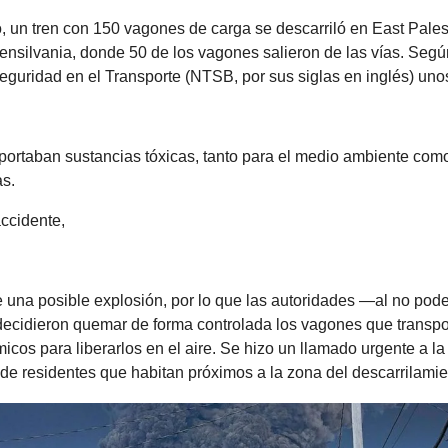
o, un tren con 150 vagones de carga se descarriló en East Pale
ensilvania, donde 50 de los vagones salieron de las vías. Segú
eguridad en el Transporte (NTSB, por sus siglas en inglés) uno
portaban sustancias tóxicas, tanto para el medio ambiente como
as.
ccidente,
una posible explosión, por lo que las autoridades —al no pode
ecidieron quemar de forma controlada los vagones que transp
icos para liberarlos en el aire. Se hizo un llamado urgente a l
 de residentes que habitan próximos a la zona del descarrilamie