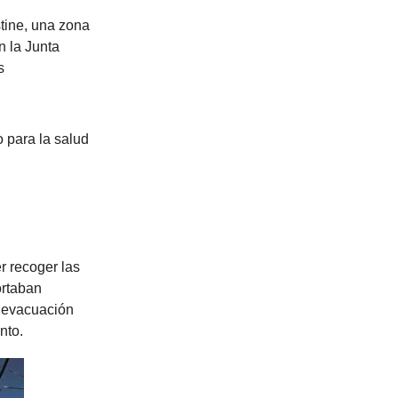
stine, una zona
n la Junta
s
 para la salud
r recoger las
ortaban
a evacuación
nto.