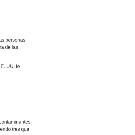
nas personas
a de las
E. UU. le
 contaminantes
yendo tres que