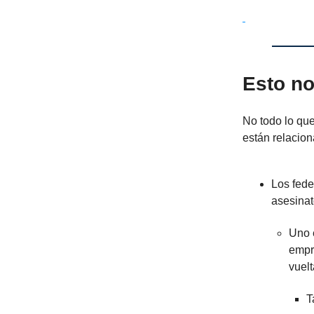
Esto no
No todo lo que
están relacion
Los fede
asesinat
Uno
empr
vuel
T