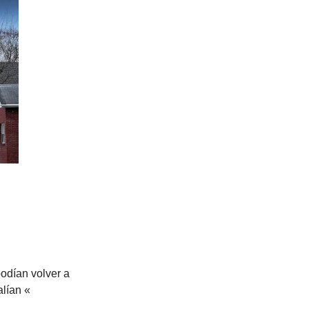
podían volver a
lían «