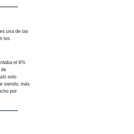
 es una de las
n los
entaba el 6%
 de
aís solo
ne siendo, más
ucho por