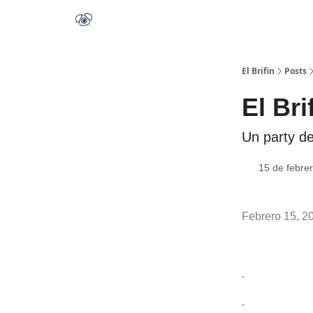
El Brifin
Posts
El Bri
Un party d
15 de febre
Febrero 15, 2