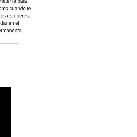
meter la pata
 como cuando te
los recuperes.
dar en el
ermanente.