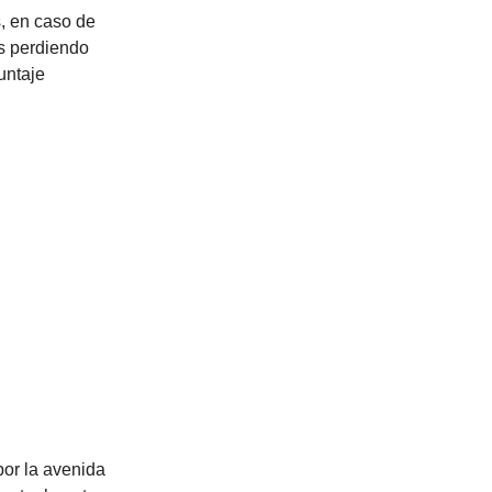
s, en caso de
ás perdiendo
untaje
por la avenida