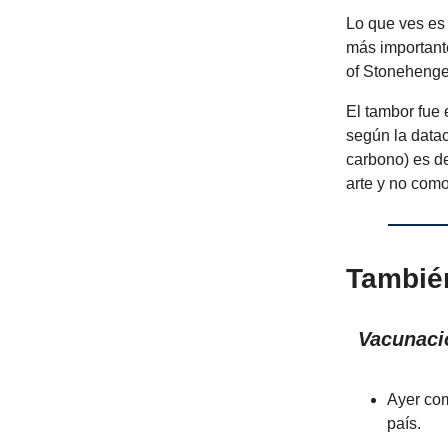
Lo que ves es 
más important
of Stonehenge
El tambor fue 
según la data
carbono) es d
arte y no como
Tambié
Vacunaci
Ayer co
país.