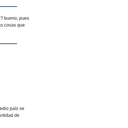
ón? bueno, pues
tas cosas que
edio país se
antidad de