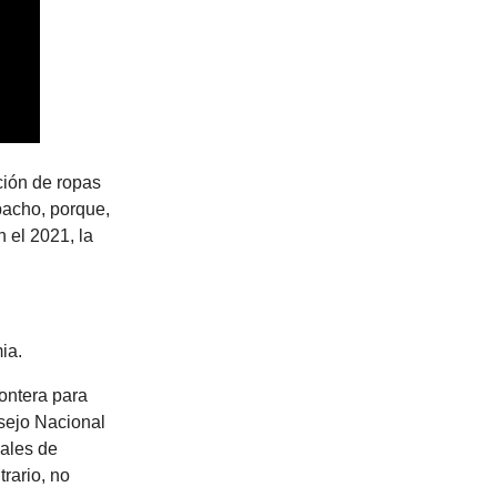
ción de ropas
pacho, porque,
 el 2021, la
mia.
rontera para
nsejo Nacional
iales de
rario, no