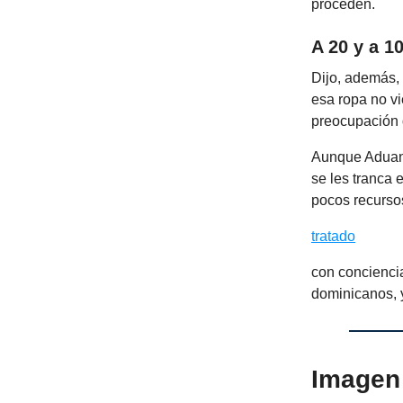
proceden.
A 20 y a 1
Dijo, además, 
esa ropa no v
preocupación 
Aunque Aduana
se les tranca 
pocos recurso
tratado
con conciencia
dominicanos, 
Imagen 