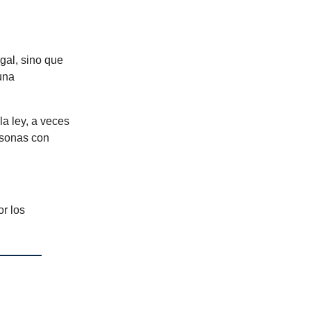
gal, sino que
una
a ley, a veces
ersonas con
or los