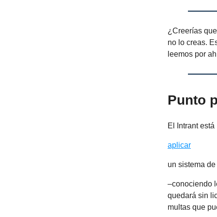
¿Creerías que 
no lo creas. E
leemos por ahí
Punto p
El Intrant est
aplicar
un sistema de 
–conociendo l
quedará sin li
multas que pue