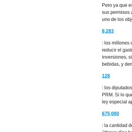
Pero ya que e
sus permisos a
uno de los obj
8,283
: los millones
reducir el gas
inversiones, s
bebidas, y de
128
: los diputado
PRM. Si lo que
ley especial a
675,000
: la cantidad