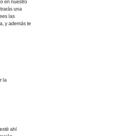
o en nuestro
ntrarás una
ees las
sa, y además te
r la
esté ahí