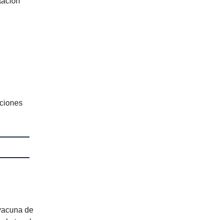
tación
aciones
 vacuna de