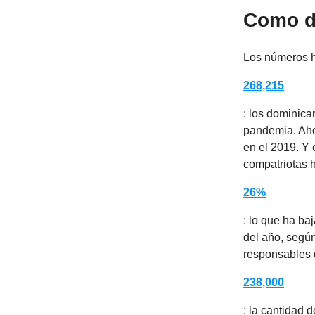
Como di
Los números ha
268,215
: los dominica
pandemia. Aho
en el 2019. Y 
compatriotas h
26%
: lo que ha ba
del año, según
responsables d
238,000
: la cantidad 