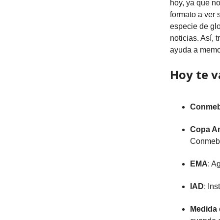
hoy, ya que n
formato a ver 
especie de glo
noticias. Así,
ayuda a memo
Hoy te v
Conmeb
Copa A
Conmebo
EMA
: A
IAD
: In
Medida 