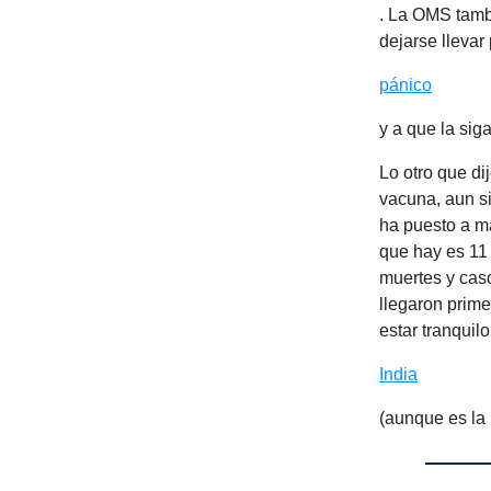
. La OMS tamb
dejarse llevar 
pánico
y a que la sig
Lo otro que di
vacuna, aun si
ha puesto a m
que hay es 11
muertes y caso
llegaron prime
estar tranquil
India
(aunque es la