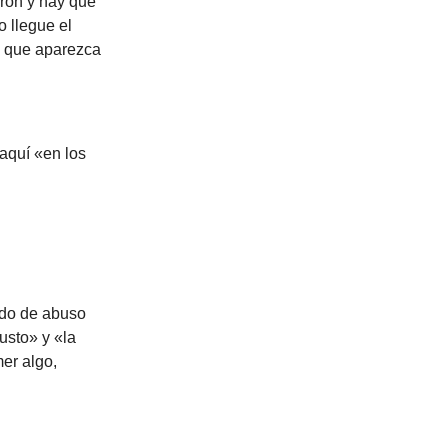
aron y hay que
 llegue el
o que aparezca
 aquí «en los
ado de abuso
usto» y «la
mer algo,