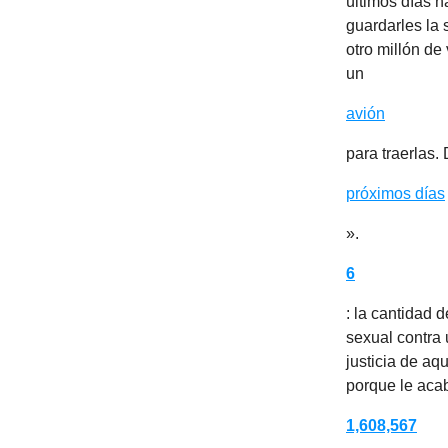
últimos días h
guardarles la 
otro millón d
un
avión
para traerlas.
próximos días
».
6
: la cantidad
sexual contra 
justicia de aq
porque le aca
1,608,567