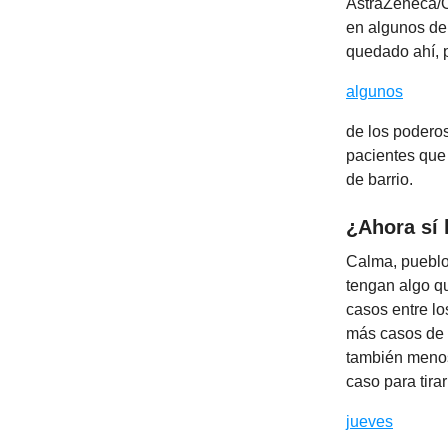
AstraZeneca/O
en algunos de
quedado ahí, 
algunos
de los poderos
pacientes que
de barrio.
¿Ahora sí
Calma, pueblo
tengan algo q
casos entre lo
más casos de t
también menos
caso para tira
jueves