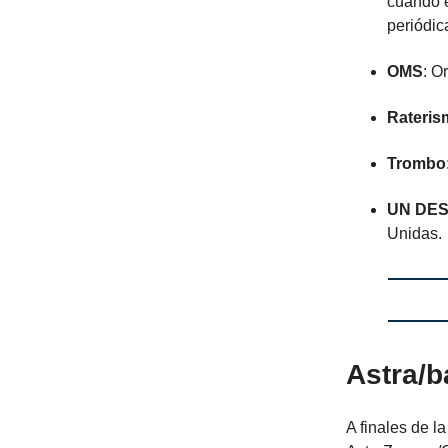
cuando e
periódica
OMS
: O
Rateris
Trombo
UN DE
Unidas.
Astra/
A finales de 