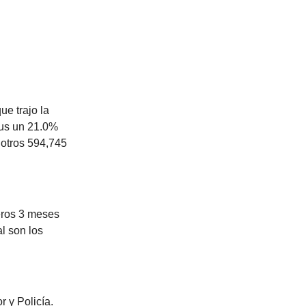
ue trajo la
sus un 21.0%
 otros 594,745
meros 3 meses
al son los
r y Policía.