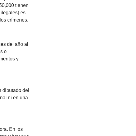
50,000 tienen
ilegales) es
 los crímenes.
es del año al
os o
imentos y
n diputado del
nal ni en una
ora. En los