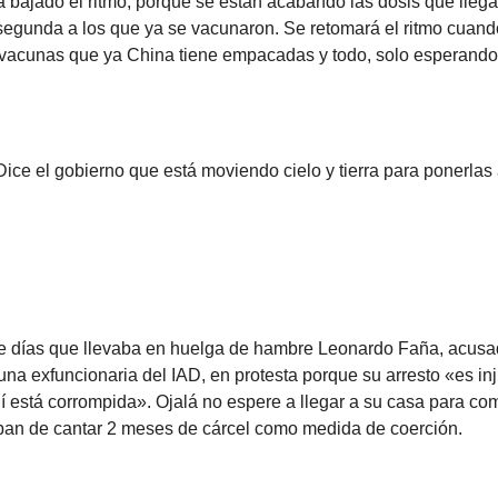
a bajado el ritmo, porque se están acabando las dosis que lleg
segunda a los que ya se vacunaron. Se retomará el ritmo cuando
e vacunas que ya China tiene empacadas y todo, solo esperand
 Dice el gobierno que está moviendo cielo y tierra para ponerlas
 de días que llevaba en huelga de hambre Leonardo Faña, acus
una exfuncionaria del IAD, en protesta porque su arresto «es inj
uí está corrompida». Ojalá no espere a llegar a su casa para co
ban de cantar 2 meses de cárcel como medida de coerción.