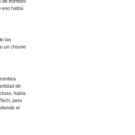
s de trombos
e eso había
de las
mo un chisme
 trombos
antidad de
cluso, había
NTech, pero
tiendo el