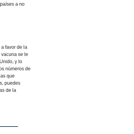
 países a no
a favor de la
 vacuna se le
Unido, y lo
los números de
las que
os, puedes
as de la