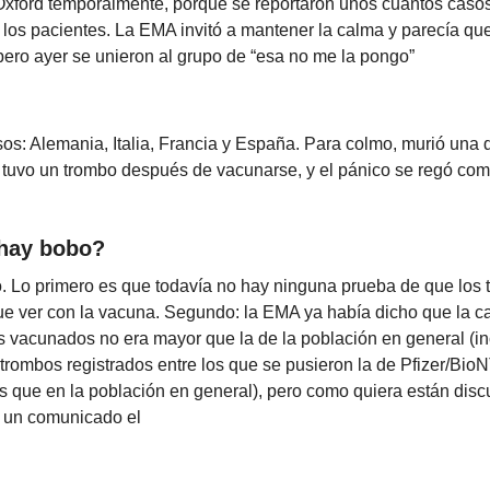
xford temporalmente, porque se reportaron unos cuantos caso
 los pacientes. La EMA invitó a mantener la calma y parecía qu
pero ayer se unieron al grupo de “esa no me la pongo”
os: Alemania, Italia, Francia y España. Para colmo, murió una 
 tuvo un trombo después de vacunarse, y el pánico se regó co
 hay bobo?
. Lo primero es que todavía no hay ninguna prueba de que los
ue ver con la vacuna. Segundo: la EMA ya había dicho que la c
s vacunados no era mayor que la de la población en general (in
rombos registrados entre los que se pusieron la de Pfizer/Bio
 que en la población en general), pero como quiera están discu
r un comunicado el