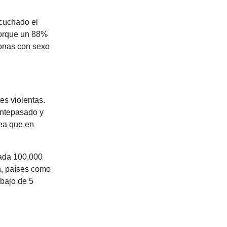
scuchado el
porque un 88%
sonas con sexo
es violentas.
antepasado y
sea que en
cada 100,000
n, países como
bajo de 5