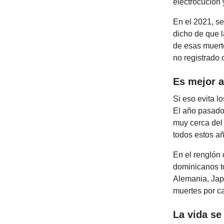
electrocución 
En el 2021, se
dicho de que 
de esas muerte
no registrado o
Es mejor a
Si eso evita l
El año pasado
muy cerca del
todos estos a
En el renglón
dominicanos t
Alemania, Jap
muertes por c
La vida se