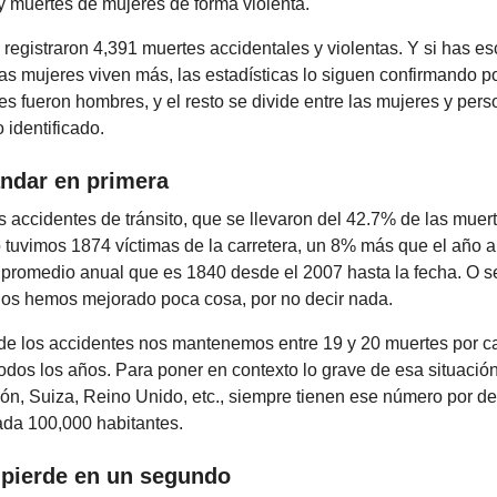
y muertes de mujeres de forma violenta.
 registraron 4,391 muertes accidentales y violentas. Y si has e
las mujeres viven más, las estadísticas lo siguen confirmando 
s fueron hombres, y el resto se divide entre las mujeres y per
 identificado.
ndar en primera
os accidentes de tránsito, que se llevaron del 42.7% de las muert
 tuvimos 1874 víctimas de la carretera, un 8% más que el año 
 promedio anual que es 1840 desde el 2007 hasta la fecha. O 
ños hemos mejorado poca cosa, por no decir nada.
 de los accidentes nos mantenemos entre 19 y 20 muertes por 
odos los años. Para poner en contexto lo grave de esa situació
ón, Suiza, Reino Unido, etc., siempre tienen ese número por de
ada 100,000 habitantes.
 pierde en un segundo