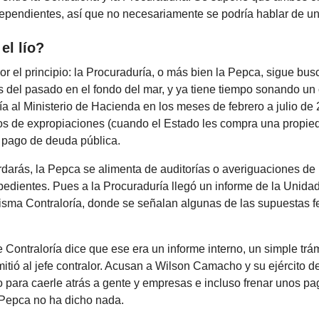
ependientes, así que no necesariamente se podría hablar de un 
el lío?
 el principio: la Procuraduría, o más bien la Pepca, sigue bu
s del pasado en el fondo del mar, y ya tiene tiempo sonando u
ía al Ministerio de Hacienda en los meses de febrero a julio de 
os de expropiaciones (cuando el Estado les compra una propie
 pago de deuda pública.
arás, la Pepca se alimenta de auditorías o averiguaciones de 
edientes. Pues a la Procuraduría llegó un informe de la Unidad
misma Contraloría, donde se señalan algunas de las supuestas f
 Contraloría dice que ese era un informe interno, un simple trám
mitió al jefe contralor. Acusan a Wilson Camacho y su ejército d
o para caerle atrás a gente y empresas e incluso frenar unos p
Pepca no ha dicho nada.