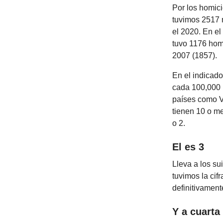
Por los homic
tuvimos 2517 
el 2020. En el
tuvo 1176 hom
2007 (1857).
En el indicad
cada 100,000 h
países como V
tienen 10 o me
o 2.
El es 3
Lleva a los s
tuvimos la cif
definitivament
Y a cuarta