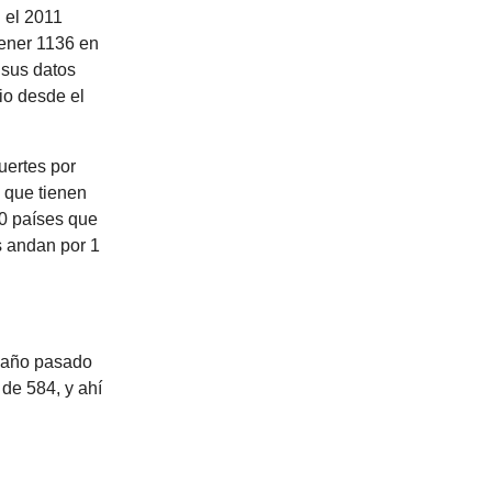
 el 2011
tener 1136 en
 sus datos
io desde el
uertes por
 que tienen
0 países que
s andan por 1
l año pasado
 de 584, y ahí