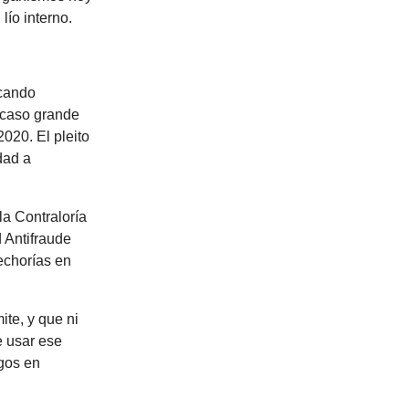
lío interno.
scando
n caso grande
2020. El pleito
dad a
la Contraloría
 Antifraude
echorías en
ite, y que ni
e usar ese
agos en