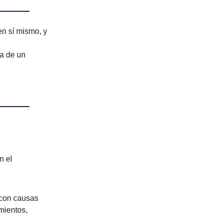
n sí mismo, y
ra de un
n el
 con causas
amientos,