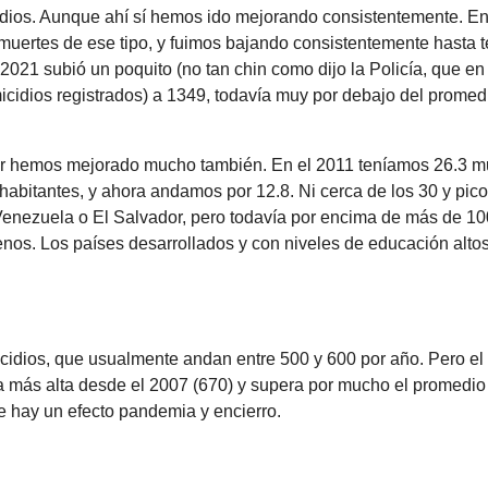
idios. Aunque ahí sí hemos ido mejorando consistentemente. En
muertes de ese tipo, y fuimos bajando consistentemente hasta 
 2021 subió un poquito (no tan chin como dijo la Policía, que en
icidios registrados) a 1349, todavía muy por debajo del promed
or hemos mejorado mucho también. En el 2011 teníamos 26.3 m
abitantes, y ahora andamos por 12.8. Ni cerca de los 30 y pico
enezuela o El Salvador, pero todavía por encima de más de 10
nos. Los países desarrollados y con niveles de educación alto
uicidios, que usualmente andan entre 500 y 600 por año. Pero e
ra más alta desde el 2007 (670) y supera por mucho el promedio
e hay un efecto pandemia y encierro.