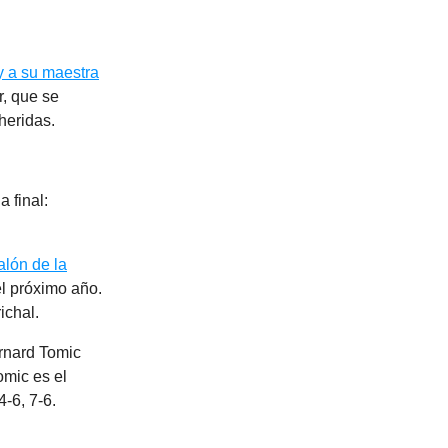
y a su maestra
r, que se
heridas.
 final:
alón de la
el próximo año.
ichal.
rnard Tomic
omic es el
4-6, 7-6.