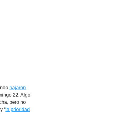
uando
bajaron
mingo 22. Algo
cha, pero no
y “
la prioridad