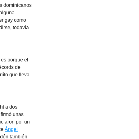
os dominicanos
 alguna
ser gay como
irse, todavía
 es porque el
récords de
iíto que lleva
ht a dos
 firmó unas
iciaron por un
nte
Ángel
ndón también