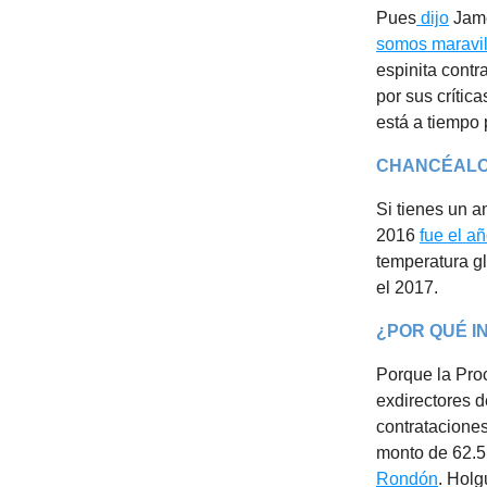
Pues
dijo
Jame
somos maravil
espinita contr
por sus crític
está a tiempo 
CHANCÉAL
Si tienes un a
2016
fue el a
temperatura gl
el 2017.
¿POR QUÉ 
Porque la Proc
exdirectores d
contrataciones
monto de 62.5
Rondón
. Holg