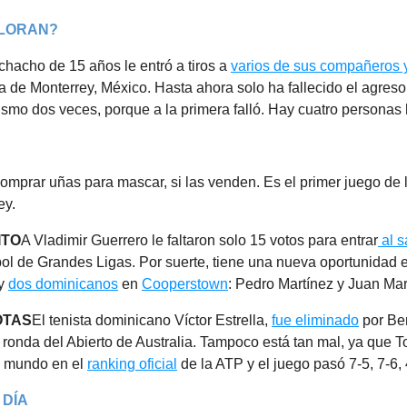
LLORAN?
hacho de 15 años le entró a tiros a
varios de sus compañeros 
 de Monterrey, México. Hasta ahora solo ha fallecido el agreso
ismo dos veces, porque a la primera falló. Hay cuatro personas 
mprar uñas para mascar, si las venden. Es el primer juego de la
ey.
ITO
A Vladimir Guerrero le faltaron solo 15 votos para entrar
al s
bol de Grandes Ligas. Por suerte, tiene una nueva oportunidad 
ay
dos dominicanos
en
Cooperstown
: Pedro Martínez y Juan Mar
OTAS
El tenista dominicano Víctor Estrella,
fue eliminado
por Be
ronda del Abierto de Australia. Tampoco está tan mal, ya que T
l mundo en el
ranking oficial
de la ATP y el juego pasó 7-5, 7-6, 
 DÍA