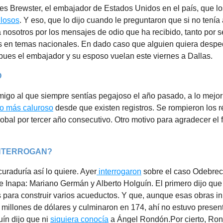
s Brewster, el embajador de Estados Unidos en el país, que l
losos
. Y eso, que lo dijo cuando le preguntaron que si no tenía
a nosotros por los mensajes de odio que ha recibido, tanto por 
as en temas nacionales. En dado caso que alguien quiera desped
pues el embajador y su esposo vuelan este viernes a Dallas.
O
migo al que siempre sentías pegajoso el año pasado, a lo mejor
ño más caluroso
desde que existen registros. Se rompieron los 
obal por tercer año consecutivo. Otro motivo para agradecer el fr
INTERROGAN?
uraduría así lo quiere. Ayer
interrogaron
sobre el caso Odebrec
e Inapa: Mariano Germán y Alberto Holguín. El primero dijo que
 para construir varios acueductos. Y que, aunque esas obras in
 millones de dólares y culminaron en 174, ahí no estuvo prese
uín dijo que ni
siquiera conocía
a Ángel Rondón.Por cierto, Ro