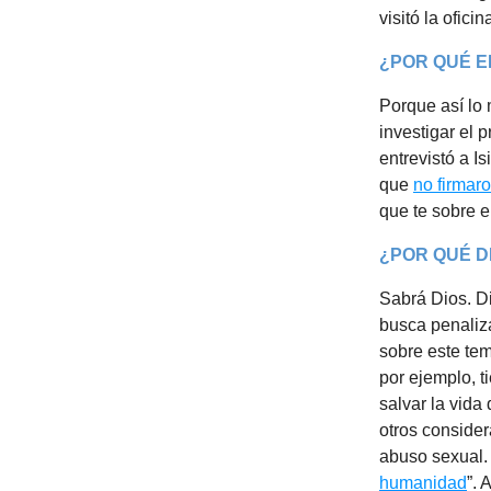
visitó la ofici
¿POR QUÉ E
Porque así lo
investigar el 
entrevistó a I
que
no firmar
que te sobre e
¿POR QUÉ D
Sabrá Dios. 
busca penaliz
sobre este tem
por ejemplo, 
salvar la vida
otros conside
abuso sexual. 
humanidad
”. 