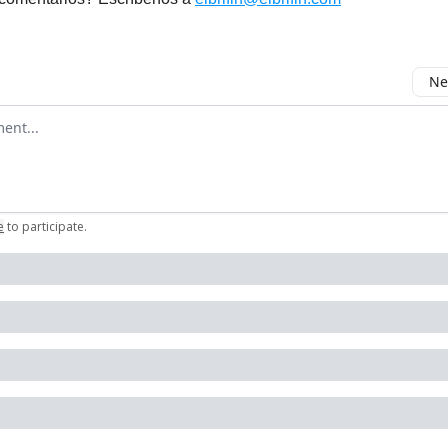
Ne
mment
e
to participate
.