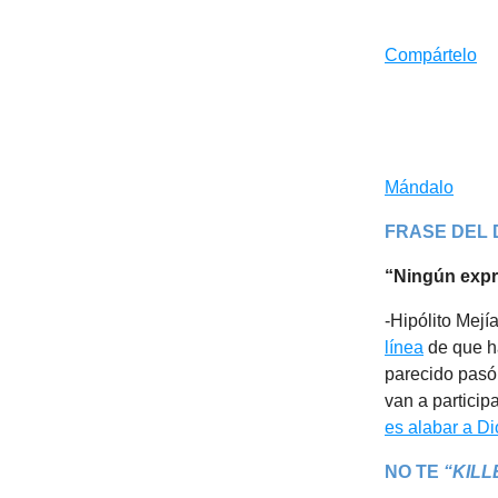
Compártelo
Mándalo
FRASE DEL 
“Ningún expr
-Hipólito Mej
línea
de que ha
parecido pasó
van a particip
es alabar a Di
NO TE
“KILL