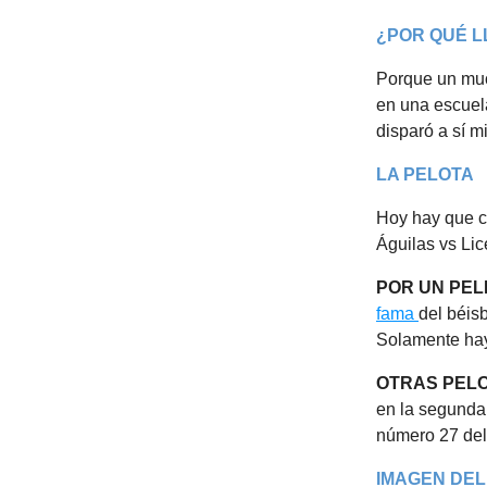
¿POR QUÉ 
Porque un muc
en una escuela
disparó a sí m
LA PELOTA
Hoy hay que co
Águilas vs Lic
POR UN PEL
fama
del béis
Solamente h
OTRAS PEL
en la segunda 
número 27 de
IMAGEN DEL