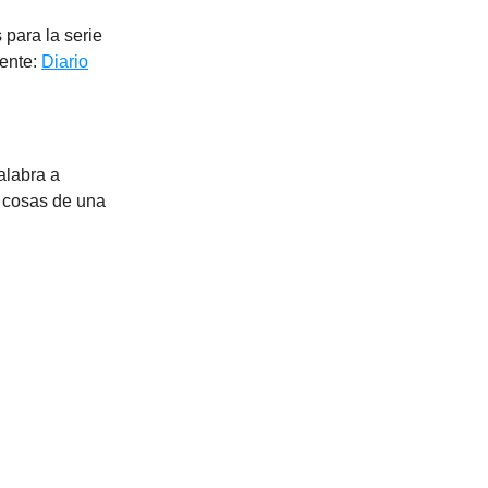
 para la serie
uente:
Diario
alabra a
s cosas de una