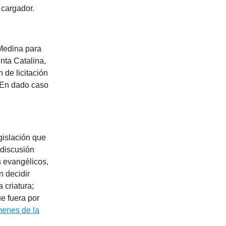
 cargador.
 Medina para
unta Catalina,
 de licitación
.En dado caso
gislación que
 discusión
s evangélicos,
n decidir
 criatura;
e fuera por
menes de la