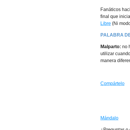
Fanáticos haci
final que inic
Libre
(Ni modo,
PALABRA DE
Malparto:
no 
utilizar cuand
manera diferen
Compártelo
Mándalo
¿Preguntas o 