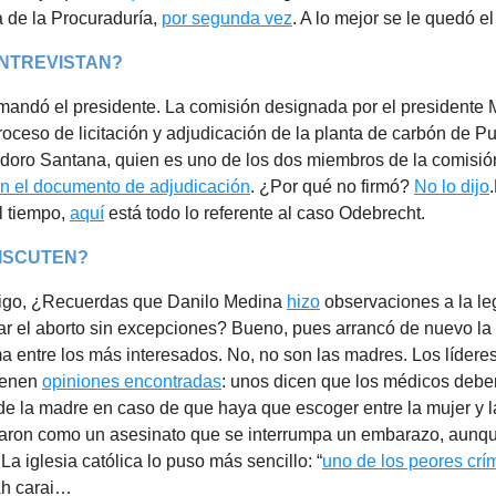
na de la Procuraduría,
por segunda vez
. A lo mejor se le quedó el
NTREVISTAN?
 mandó el presidente. La comisión designada por el presidente
proceso de licitación y adjudicación de la planta de carbón de P
sidoro Santana, quien es uno de los dos miembros de la comisión
on el documento de adjudicación
. ¿Por qué no firmó?
No lo dijo
l tiempo,
aquí
está todo lo referente al caso Odebrecht.
ISCUTEN?
Digo, ¿Recuerdas que Danilo Medina
hizo
observaciones a la le
ar el aborto sin excepciones? Bueno, pues arrancó de nuevo la
a entre los más interesados. No, no son las madres. Los lídere
tienen
opiniones encontradas
: unos dicen que los médicos debe
 de la madre en caso de que haya que escoger entre la mujer y la
raron como un asesinato que se interrumpa un embarazo, aunqu
La iglesia católica lo puso más sencillo: “
uno de los peores crí
Ah carai…