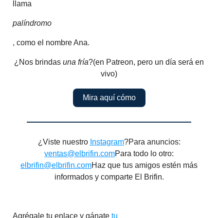
llama
palíndromo
, como el nombre Ana.
¿Nos brindas
una fría
?(en Patreon, pero un día será en
vivo)
Mira aquí cómo
¿Viste nuestro
Instagram
?Para anuncios:
ventas@elbrifin.com
Para todo lo otro:
elbrifin@elbrifin.com
Haz que tus amigos estén más
informados y comparte El Brifin.
Agrégale tu enlace y gánate
tu