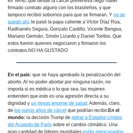
es Temo, que desde la cárcel preventiva negó haber
firmado contrato alguno con los brasileños, y que
tampoco recibió sobornos para que se firmaran. Y
no se
quedó ahí
, le pasó la papa caliente a Víctor Díaz Rúa,
Radhamés Segura, Gonzalo Castillo, Vicente Bengoa,
Mariano Germán, Simón Lizardo y Daniel Toribio. Que
estos fueron quienes negociaron y firmaron los
contratos.NO HA GUSTADO
En el país:
que se haya aprobado la penalización del
aborto. Al no poder abortar por ninguna razón, no
importa si es médica o lo que sea, las mujeres
entienden que esto es una agresión directa a su
dignidad y
un riesgo enorme de salud
. Además, claro,
de
los varios años de cárcel
que podrían recibir.
En el
mundo:
la decisión Trump de
retirar a Estados Unidos
del Acuerdo de París
sobre el cambio climático. Una
gran cantidad de líderes mundiales
están preocupados
,