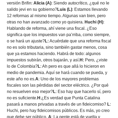
versión Brifin:
Alicia (A)
: Siendo autocrítico, ¿qué no le
salido jevi en su gobierno?
Luis (L)
: Estamos llevando
12 reformas al mismo tiempo. Algunas van bien, pero
otras no han avanzado como yo quisiera.
Huchi (H)
:
Hablando de reforma, ahí viene una fiscal. ¿Eso
significa que los impuestos van pa’rriba, como siempre,
o se hará un ajuste?
L:
Acuérdate que una reforma fiscal
no es solo tributaria, sino también gastar menos, cosa
que ya estamos haciendo. Habrá de todo: algunos
impuestos subirán, otros bajarán, y así.
H:
Pero, ¿viste
lo de Colombia?
L
: Ah pero es que allá lo hicieron en
medio de pandemia. Aquí se hará cuando se pueda, y
este año no es.
A
: Uno de los mayores problemas
fiscales son las pérdidas del sector eléctrico. ¿Por qué
no resuelven eso mejor?
L
: Eso hay que hacerlo sí, pero
no es suficiente.
H
:¿Es verdad que Punta Catalina
pasará a manos privadas a través de un fideicomiso?
L
:
Huchi, pero hay fideicomisos públicos. Es más, yo creo
que debe ser público.
A
: La gente está de vuelta y