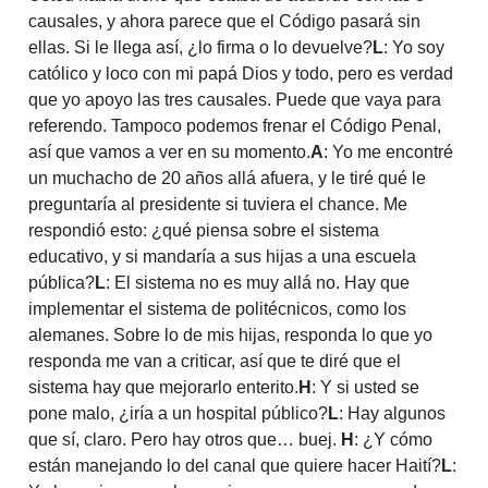
causales, y ahora parece que el Código pasará sin
ellas. Si le llega así, ¿lo firma o lo devuelve?
L
: Yo soy
católico y loco con mi papá Dios y todo, pero es verdad
que yo apoyo las tres causales. Puede que vaya para
referendo. Tampoco podemos frenar el Código Penal,
así que vamos a ver en su momento.
A
: Yo me encontré
un muchacho de 20 años allá afuera, y le tiré qué le
preguntaría al presidente si tuviera el chance. Me
respondió esto: ¿qué piensa sobre el sistema
educativo, y si mandaría a sus hijas a una escuela
pública?
L
: El sistema no es muy allá no. Hay que
implementar el sistema de politécnicos, como los
alemanes. Sobre lo de mis hijas, responda lo que yo
responda me van a criticar, así que te diré que el
sistema hay que mejorarlo enterito.
H
: Y si usted se
pone malo, ¿iría a un hospital público?
L
: Hay algunos
que sí, claro. Pero hay otros que… buej.
H
: ¿Y cómo
están manejando lo del canal que quiere hacer Haití?
L
: