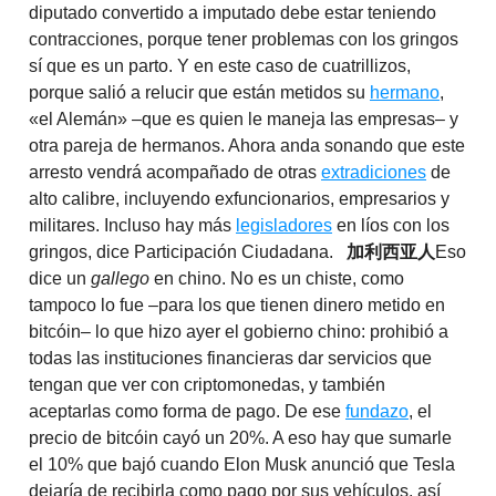
diputado convertido a imputado debe estar teniendo
contracciones, porque tener problemas con los gringos
sí que es un parto. Y en este caso de cuatrillizos,
porque salió a relucir que están metidos su
hermano
,
«el Alemán» –que es quien le maneja las empresas– y
otra pareja de hermanos. Ahora anda sonando que este
arresto vendrá acompañado de otras
extradiciones
de
alto calibre, incluyendo exfuncionarios, empresarios y
militares. Incluso hay más
legisladores
en líos con los
gringos, dice Participación Ciudadana.
加利西
亚
人
Eso
dice un
gallego
en chino. No es un chiste, como
tampoco lo fue –para los que tienen dinero metido en
bitcóin– lo que hizo ayer el gobierno chino: prohibió a
todas las instituciones financieras dar servicios que
tengan que ver con criptomonedas, y también
aceptarlas como forma de pago. De ese
fundazo
, el
precio de bitcóin cayó un 20%. A eso hay que sumarle
el 10% que bajó cuando Elon Musk anunció que Tesla
dejaría de recibirla como pago por sus vehículos, así