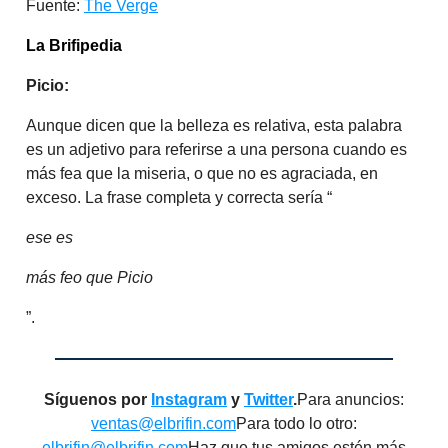
Fuente:
The Verge
La Brifipedia
Picio:
Aunque dicen que la belleza es relativa, esta palabra
es un adjetivo para referirse a una persona cuando es
más fea que la miseria, o que no es agraciada, en
exceso. La frase completa y correcta sería “
ese es
más feo que Picio
”.
Síguenos por
Instagram
y
Twitter
.
Para anuncios:
ventas@elbrifin.com
Para todo lo otro:
elbrifin@elbrifin.com
Haz que tus amigos estén más