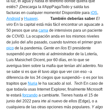
la luz, el agua y hasta el teléfono donde quiera que
estés? ¡Descarga la #AppPagaTodo y salda tus
facturas en cualquier momento! Disponible para
iOS
,
Android
y
Huawei
.
También deberías saber
El
viro
En la capital está más fácil encontrar un aguacate a
50 pesos que una
cama
de intensivos para un paciente
de COVID. La ocupación anda en los mismos niveles
de julio del año pasado, cuando tuvimos el primer gran
pico
de la pandemia.
Gente en líos
El presidente
suspendió por decreto al administrador de la Lotería,
Luis Maisichell Dicent, por 60 días, en lo que se
averigua bien sobre la mafia que tenían ahí adentro. No
se sabe si es que él tuvo algo que ver con eso –a
diferencia de los 34 ciegos que suspendió– o es por los
trapitos que
Nuria
le ha sacado al sol.
Tech
En caso de
que todavía usas Internet Explorer, finalmente Microsoft
te estará
forzando
a cambiarte. Tienes hasta el 15 de
junio del 2022 para irte al nuevo de ellos (Edge), o a
cualquiera de las otras opciones más populares.
Y algo