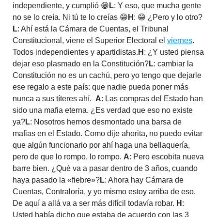
independiente, y cumplió 😁
L
: Y eso, que mucha gente
no se lo creía. Ni tú te lo creías 😁
H
: 😁 ¿Pero y lo otro?
L
: Ahí está la Cámara de Cuentas, el Tribunal
Constitucional, viene el Superior Electoral el
viernes
.
Todos independientes y apartidistas.
H
: ¿Y usted piensa
dejar eso plasmado en la Constitución?
L
: cambiar la
Constitución no es un cachú, pero yo tengo que dejarle
ese regalo a este país: que nadie pueda poner más
nunca a sus títeres ahí.
A
: Las compras del Estado han
sido una mafia eterna. ¿Es verdad que eso no existe
ya?
L
: Nosotros hemos desmontado una barsa de
mafias en el Estado. Como dije ahorita, no puedo evitar
que algún funcionario por ahí haga una bellaquería,
pero de que lo rompo, lo rompo.
A
: Pero escobita nueva
barre bien. ¿Qué va a pasar dentro de 3 años, cuando
haya pasado la «fiebre»?
L
: Ahora hay Cámara de
Cuentas, Contraloría, y yo mismo estoy arriba de eso.
De aquí a allá va a ser más difícil todavía robar.
H
:
Usted había dicho que estaba de acuerdo con las 3