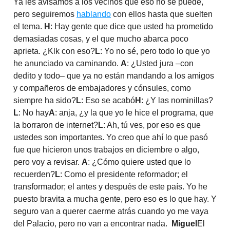
Ya les avisamos a los vecinos que eso no se puede,
pero seguiremos
hablando
con ellos hasta que suelten
el tema.
H
: Hay gente que dice que usted ha prometido
demasiadas cosas, y el que mucho abarca poco
aprieta. ¿Klk con eso?
L
: Yo no sé, pero todo lo que yo
he anunciado va caminando.
A
: ¿Usted jura –con
dedito y todo– que ya no están mandando a los amigos
y compañeros de embajadores y cónsules, como
siempre ha sido?
L
: Eso se acabó
H
: ¿Y las nominillas?
L
: No hay
A
: anja, ¿y la que yo le hice el programa, que
la borraron de internet?
L
: Ah, tú ves, por eso es que
ustedes son importantes. Yo creo que ahí lo que pasó
fue que hicieron unos trabajos en diciembre o algo,
pero voy a revisar.
A
: ¿Cómo quiere usted que lo
recuerden?
L
: Como el presidente reformador; el
transformador; el antes y después de este país. Yo he
puesto bravita a mucha gente, pero eso es lo que hay. Y
seguro van a querer caerme atrás cuando yo me vaya
del Palacio, pero no van a encontrar nada.
Miguel
El