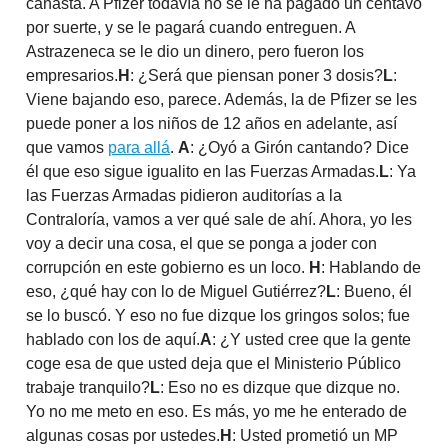
canasta. A Pfizer todavía no se le ha pagado un centavo
por suerte, y se le pagará cuando entreguen. A
Astrazeneca se le dio un dinero, pero fueron los
empresarios.
H
: ¿Será que piensan poner 3 dosis?
L
:
Viene bajando eso, parece. Además, la de Pfizer se les
puede poner a los niños de 12 años en adelante, así
que vamos
para allá
.
A
: ¿Oyó a Girón cantando? Dice
él que eso sigue igualito en las Fuerzas Armadas.
L
: Ya
las Fuerzas Armadas pidieron auditorías a la
Contraloría, vamos a ver qué sale de ahí. Ahora, yo les
voy a decir una cosa, el que se ponga a joder con
corrupción en este gobierno es un loco.
H
: Hablando de
eso, ¿qué hay con lo de Miguel Gutiérrez?
L
: Bueno, él
se lo buscó. Y eso no fue dizque los gringos solos; fue
hablado con los de aquí.
A
: ¿Y usted cree que la gente
coge esa de que usted deja que el Ministerio Público
trabaje tranquilo?
L
: Eso no es dizque que dizque no.
Yo no me meto en eso. Es más, yo me he enterado de
algunas cosas por ustedes.
H
: Usted prometió un MP