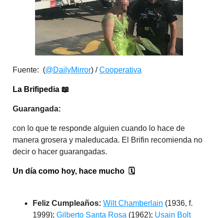
Fuente: (
@DailyMirror
) /
Cooperativa
La Brifipedia
📖
Guarangada:
con lo que te responde alguien cuando lo hace de
manera grosera y maleducada. El Brifin recomienda no
decir o hacer guarangadas.
Un día como hoy, hace mucho
🗓️
Feliz Cumpleaños:
Wilt Chamberlain
(1936, f.
1999);
Gilberto Santa Rosa
(1962);
Usain Bolt