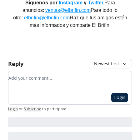
Síguenos por
Instagram
y
Twitter
.
Para
anuncios:
ventas@elbrifin.com
Para todo lo
otro:
elbrifin@elbrifin.com
Haz que tus amigos estén
más informados y comparte El Brifin.
Reply
Newest first
Add your comment
Login
Login
or
Subscribe
to participate
.