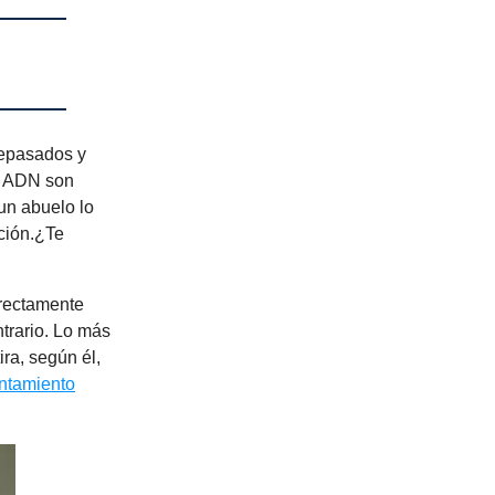
tepasados y
y ADN son
un abuelo lo
ción.¿Te
irectamente
trario. Lo más
ra, según él,
entamiento