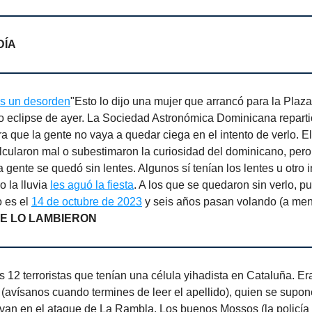
DÍA
es un desorden
"Esto lo dijo una mujer que arrancó para la Plaza
so eclipse de ayer. La Sociedad Astronómica Dominicana reparti
a que la gente no vaya a quedar ciega en el intento de verlo. E
lcularon mal o subestimaron la curiosidad del dominicano, per
 gente se quedó sin lentes. Algunos sí tenían los lentes u otro 
 la lluvia
les aguó la fiesta
. A los que se quedaron sin verlo, p
o es el
14 de octubre de 2023
y seis años pasan volando (a me
E LO LAMBIERON
os 12 terroristas que tenían una célula yihadista en Cataluña. E
avísanos cuando termines de leer el apellido), quien se supo
van en el ataque de La Rambla. Los buenos Mossos (la policía 