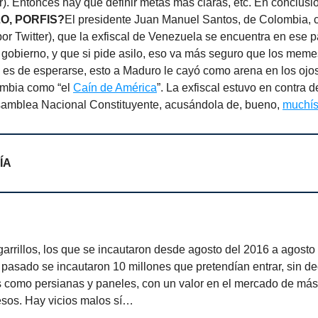
. Entonces hay que definir metas más claras, etc. En conclusi
O, PORFIS?
El presidente Juan Manuel Santos, de Colombia,
or Twitter), que la exfiscal de Venezuela se encuentra en ese 
 gobierno, y que si pide asilo, eso va más seguro que los meme
 es de esperarse, esto a Maduro le cayó como arena en los ojos
lombia como “el
Caín de América
”. La exfiscal estuvo en contra d
Asamblea Nacional Constituyente, acusándola de, bueno,
muchís
ÍA
garrillos, los que se incautaron desde agosto del 2016 a agosto
pasado se incautaron 10 millones que pretendían entrar, sin dec
 como persianas y paneles, con un valor en el mercado de más
esos. Hay vicios malos sí…