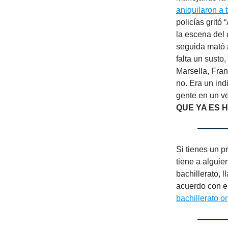
aniquilaron a t
policías gritó
la escena del 
seguida mató a
falta un sust
Marsella, Fran
no. Era un in
gente en un ve
QUE YA ES 
Si tienes un p
tiene a alguie
bachillerato, 
acuerdo con e
bachillerato o