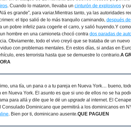
iros
. Cuando lo mataron, llevaba un
cinturón de explosivos
y cu
 “Alá es grande”, para variar.Mientras tanto, ya las autoridades r
crimen: el tipo salió de lo más tranquilo caminando,
después de
 un pobre infeliz para cogerle el carro, y salió huyendo.Y com
o, un hombre en una camioneta chocó contra
dos paradas de aut
cia. Obviamente, todo el vivo creyó que se trataba de un nuevo
dividuo con problemas mentales. En estos días, si andas en Eur
hículo, eres terrorista hasta que se demuestre lo contrario.
A G
HORA
rimo, una tía, un pana o a tu pareja en Nueva York… bueno, to
n en Nueva York. El asunto es que si uno de ellos no se ha pod
llama para allá y dile que le dé un
upgrade
al internet. El Cenap
l Consulado Dominicano que permitirá a los dominicanos en 
nline
. Bien por ti, dominicano ausente.
QUE PAGUEN