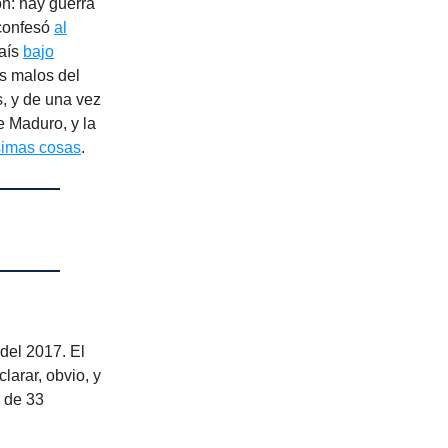
ón: hay guerra
 confesó
al
país
bajo
s malos del
, y de una vez
e Maduro, y la
imas cosas
.
 del 2017. El
larar, obvio, y
 de 33