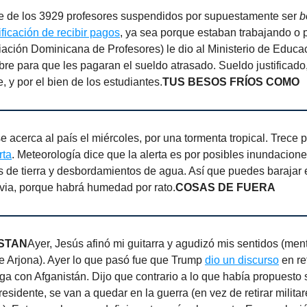
e de los 3929 profesores suspendidos por supuestamente ser
b
tificación de recibir pagos
, ya sea porque estaban trabajando o p
ación Dominicana de Profesores) le dio al Ministerio de Educac
re para que les pagaran el sueldo atrasado. Sueldo justificado
 y por el bien de los estudiantes.
TUS BESOS FRÍOS COMO
se acerca al país el miércoles, por una tormenta tropical. Trece 
rta
. Meteorología dice que la alerta es por posibles inundacione
 de tierra y desbordamientos de agua. Así que puedes barajar 
uvia, porque habrá humedad por rato.
COSAS DE FUERA
STAN
Ayer, Jesús afinó mi guitarra y agudizó mis sentidos (ment
e Arjona). Ayer lo que pasó fue que Trump
dio un discurso
en re
nga con Afganistán. Dijo que contrario a lo que había propuesto 
residente, se van a quedar en la guerra (en vez de retirar milit