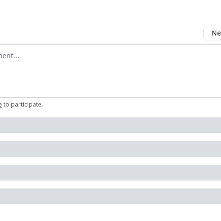
Ne
mment
e
to participate
.