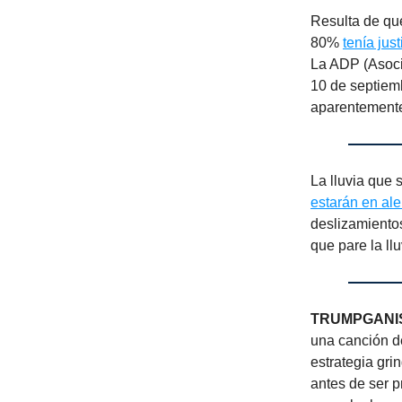
Resulta de qu
80%
tenía jus
La ADP (Asoci
10 de septiemb
aparentemente,
La lluvia que 
estarán en ale
deslizamientos
que pare la ll
TRUMPGANI
una canción d
estrategia gri
antes de ser p