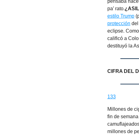
pensaba hacer)
pa’ rato.
¿ASIL
estilo Trump
(p
protección
del
eclipse. Como
calificó a Co
destituyó la 
CIFRA DEL D
133
Millones de ci
fin de semana 
camuflajeados
millones de p