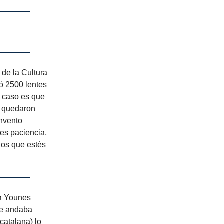
 de la Cultura
ó 2500 lentes
l caso es que
o quedaron
invento
ues paciencia,
nos que estés
ra Younes
ne andaba
catalana) lo