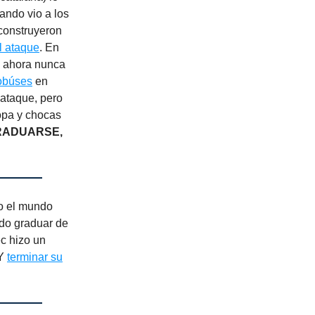
ando vio a los
econstruyeron
l ataque
. En
o ahora nunca
obúses
en
 ataque, pero
opa y chocas
RADUARSE,
do el mundo
ido graduar de
ec hizo un
NY
terminar su