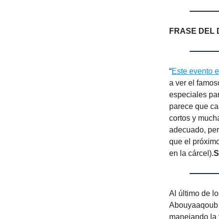
FRASE DEL 
“
Este evento 
a ver el famo
especiales par
parece que ca
cortos y mucha
adecuado, pero
que el próxim
en la cárcel).
S
Al último de l
Abouyaaqoub (
manejando la 