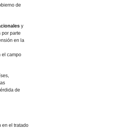
obierno de
acionales
y
 por parte
nsión en la
n el campo
íses,
tas
pérdida de
 en el tratado