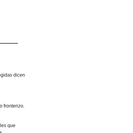
egidas dicen
 fronterizo.
les que
s.