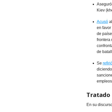
Aseguró 
Kiev (kh
Acusó
al
en favor
de paíse
frontera
confront
de batall
Se
refiri
diciendo
sancione
empleos 
Tratado
En su discurso