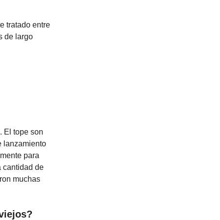
e tratado entre
s de largo
. El tope son
de lanzamiento
camente para
a cantidad de
aron muchas
viejos?