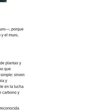
curo—, porque
) y el muro,
de plantas y
ino que
simple: sirven
pia y
te en la lucha
e carbono y
 reconocida