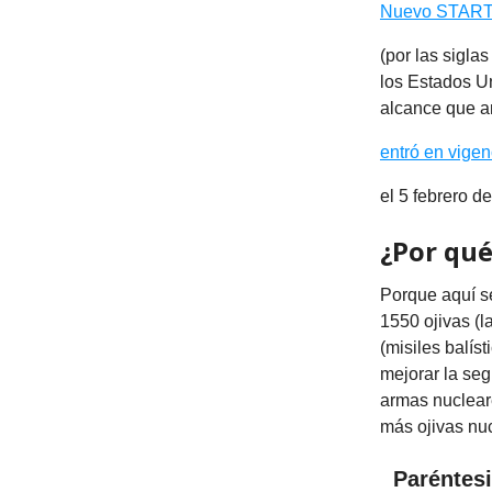
Nuevo STAR
(por las sigla
los Estados U
alcance que a
entró en vigen
el 5 febrero d
¿Por qué
Porque aquí se
1550 ojivas (l
(misiles balís
mejorar la seg
armas nuclear
más ojivas nuc
Paréntes