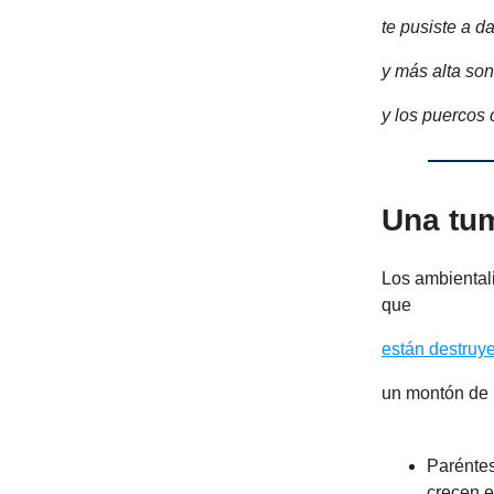
te pusiste a da
y más alta so
y los puercos 
Una tum
Los ambientali
que
están destruy
un montón de m
Paréntes
crecen e