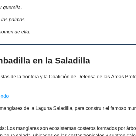
r querella,
n las palmas
comen de ella.
badilla en la Saladilla
stas de la frontera y la Coalición de Defensa de las Áreas Prot
endo
anglares de la Laguna Saladilla, para construir el famoso muro
is: Los manglares son ecosistemas costeros formados por árbo
n agua salada, ubicados en las costas tropicales y subtropicale