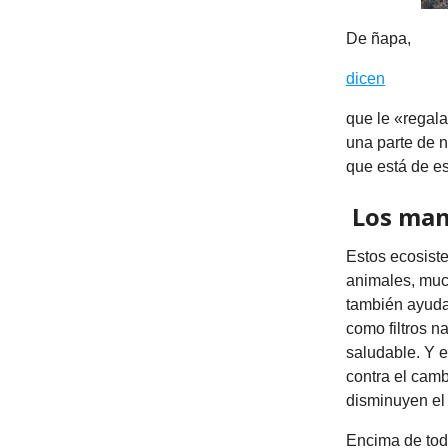
De ñapa,
dicen
que le «regal
una parte de nu
que está de es
Los man
Estos ecosist
animales, much
también ayuda
como filtros n
saludable. Y e
contra el cam
disminuyen el 
Encima de tod