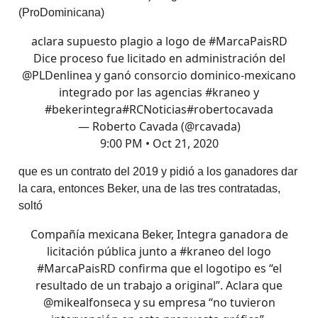
(ProDominicana)
aclara supuesto plagio a logo de
#MarcaPaisRD
Dice proceso fue licitado en administración del
@PLDenlinea
y ganó consorcio dominico-mexicano
integrado por las agencias
#kraneo
y
#bekerintegra
#RCNoticias
#robertocavada
— Roberto Cavada (@rcavada)
9:00 PM • Oct 21, 2020
que es un contrato del 2019 y pidió a los ganadores dar
la cara, entonces Beker, una de las tres contratadas,
soltó
Compañía mexicana Beker, Integra ganadora de
licitación pública junto a
#kraneo
del logo
#MarcaPaisRD
confirma que el logotipo es “el
resultado de un trabajo a original”. Aclara que
@mikealfonseca
y su empresa “no tuvieron