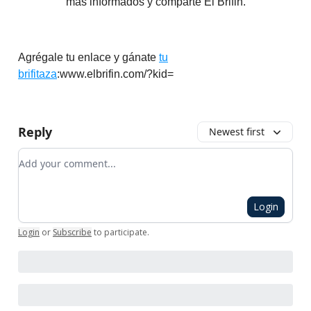
más informados y comparte El Brifin.
Agrégale tu enlace y gánate
tu
brifitaza
:www.elbrifin.com/?kid=
Reply
Newest first
Add your comment
Login
Login
or
Subscribe
to participate
.