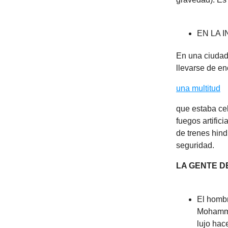
EN LA I
En una ciudad 
llevarse de en
una multitud
que estaba cel
fuegos artific
de trenes hind
seguridad.
LA GENTE D
El hombr
Mohamm
lujo hac