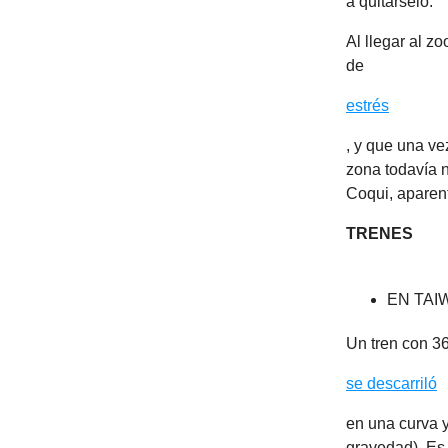
a quitárselo.
Al llegar al z
de
estrés
, y que una ve
zona todavía n
Coqui, aparen
TRENES
EN TAI
Un tren con 3
se descarriló
en una curva 
gravedad). Es 