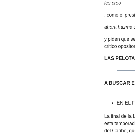
les creo
, como el pres
ahora hazme u
y piden que s
crítico oposit
LAS PELOT
A BUSCAR E
EN EL 
La final de la
esta temporad
del Caribe, q