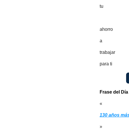
tu
ahorro
a
trabajar
para ti
Frase del Día
«
130 años má
»