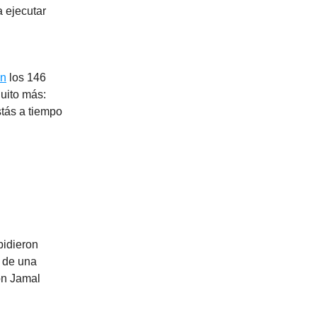
a ejecutar
on
los 146
uito más:
stás a tiempo
pidieron
s de una
on Jamal