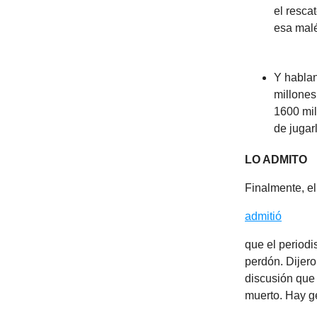
el resca
esa malé
Y habla
millones
1600 mil
de jugar
LO ADMITO
Finalmente, e
admitió
que el periodi
perdón. Dijer
discusión que 
muerto. Hay g