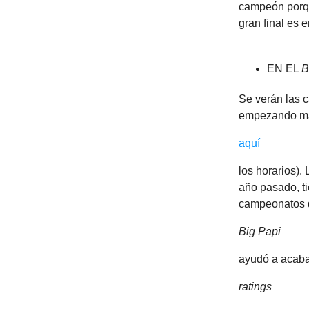
campeón porqu
gran final es 
EN EL
B
Se verán las 
empezando m
aquí
los horarios).
año pasado, t
campeonatos 
Big Papi
ayudó a acaba
ratings