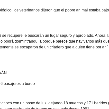
oológico, los veterinarios dijeron que el pobre animal estaba bajo
z se recupere le buscarán un lugar seguro y apropiado. Ahora, l
o podrá dormir tranquila porque parece que hay varios más que
temente se escaparon de un criadero que alguien tiene por ahí.
WÁN
66 pasajeros a bordo
y chocó con un poste de luz, dejando 18 muertos y 171 heridos 
el peor accidente de trenes en ese país desde 1991.