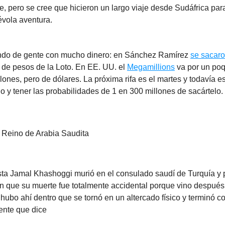
te, pero se cree que hicieron un largo viaje desde Sudáfrica par
vola aventura.
ndo de gente con mucho dinero: en Sánchez Ramírez
se sacar
 de pesos de la Loto. En EE. UU. el
Megamillions
va por un poq
lones, pero de dólares. La próxima rifa es el martes y todavía e
lo y tener las probabilidades de 1 en 300 millones de sacártelo.
l Reino de Arabia Saudita
sta Jamal Khashoggi murió en el consulado saudí de Turquía y 
on que su muerte fue totalmente accidental porque vino despué
hubo ahí dentro que se tornó en un altercado físico y terminó c
ente que dice