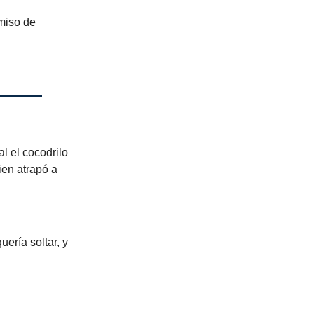
rmiso de
l el cocodrilo
ien atrapó a
ería soltar, y