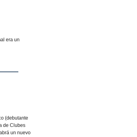
al era un
sco (debutante
pa de Clubes
habrá un nuevo