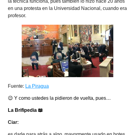
la técnica funciona, pues también lo hizo hace 20 años
en una protesta en la Universidad Nacional, cuando era
profesor.
Fuente:
La Piragua
😉
Y como ustedes la pidieron de vuelta, pues…
La Brifipedia
📖
Ciar:
es darle para atrás a algo, mayormente usado en botes,