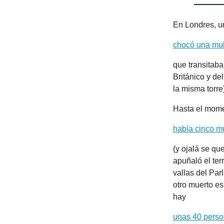
En Londres, u
chocó una mul
que transitaba
Británico y de
la misma torre
Hasta el mome
había cinco m
(y ojalá se que
apuñaló el ter
vallas del Par
otro muerto es
hay
unas 40 perso