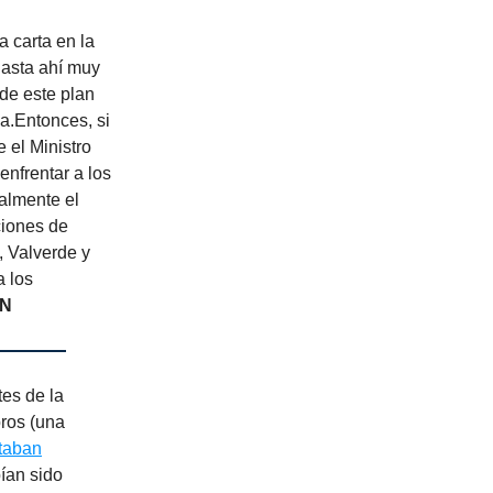
a carta en la
hasta ahí muy
 de este plan
la.Entonces, si
 el Ministro
enfrentar a los
ealmente el
ciones de
, Valverde y
a los
ÓN
tes de la
bros (una
ntaban
bían sido