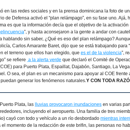
gó en las redes sociales y en la prensa dominicana la foto de un
rio de Defensa activó el “plan relámpago”, en su fase uno. Ajá, 
ema es que la información decía que el objetivo de la activación
delincuencia
”, y hasta aconsejaron a la gente a andar con caute
ba hablando sin saber, ¿Qué es eso del plan relámpago? Aunque
Policía, Carlos Amarante Baret, dijo que se está trabajando para “
n el terreno que ellos han elegido, que
es el de la violencia
”, r
o” se refiere
a la alerta verde
que declaró el Comité de Opera
COE) para Puerto Plata, Espaillat, Dajabón, Santiago, La Vega
l. O sea, el plan es un mecanismo para apoyar al COE frente 
 puedan generar los fenómenos naturales.
Y CON TODA RAZ
Puerto Plata, las
lluvias provocaron inundaciones
en varias par
lrededores, incluyendo el aeropuerto. Una familia de tres miem
ño) cayó con todo y vehículo a un río desbordado
mientras inte
a el momento de la redacción de este brifin, las personas no ha