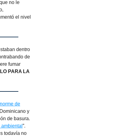
que no le
o,
umentó el nivel
Estaban dentro
contrabando de
iere fumar
LO PARA LA
enorme de
o Dominicano y
ón de basura.
 ambiental
”.
es todavía no