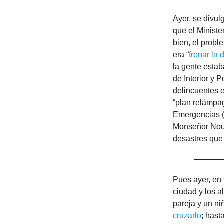
Ayer, se divul
que el Ministe
bien, el probl
era “
frenar la 
la gente esta
de Interior y 
delincuentes e
“plan relámpag
Emergencias (
Monseñor Noue
desastres que
Pues ayer, en 
ciudad y los a
pareja y un ni
cruzarlo
; hast