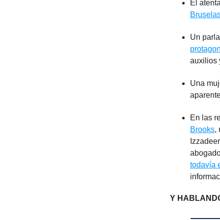
El atent
Brusela
Un parla
protagon
auxilios
Una muje
aparent
En las r
Brooks
,
Izzadeen
abogado 
todavía 
informac
Y HABLANDO