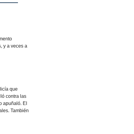
amento
, y a veces a
licía que
ló contra las
lo apuñaló. El
iales. También