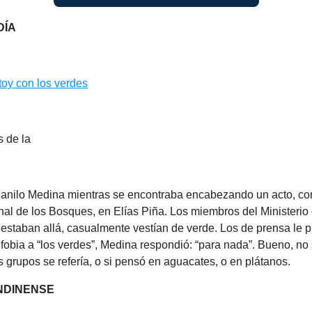
DÍA
toy con los verdes
s de la
 Danilo Medina mientras se encontraba encabezando un acto, co
nal de los Bosques, en Elías Piña. Los miembros del Ministerio
estaban allá, casualmente vestían de verde. Los de prensa le 
a fobia a “los verdes”, Medina respondió: “para nada”. Bueno, n
s grupos se refería, o si pensó en aguacates, o en plátanos.
NDINENSE