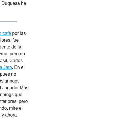
ue Duquesa ha
o café
por las
iores, fue
dente de la
ror, pero no
asil, Carlos
a Jato
. En el
 pues no
os gringos
el Jugador Más
 innings que
teriores, pero
ndo, mire el
… y ahora