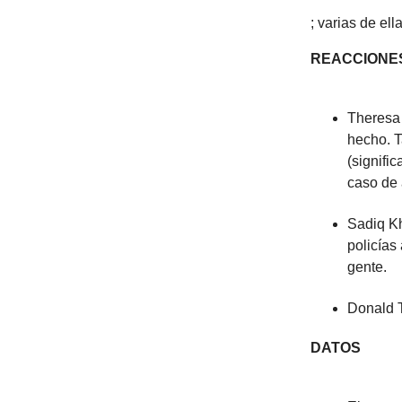
; varias de el
REACCIONE
Theresa 
hecho. T
(signifi
caso de
Sadiq Kh
policías
gente.
Donald T
DATOS