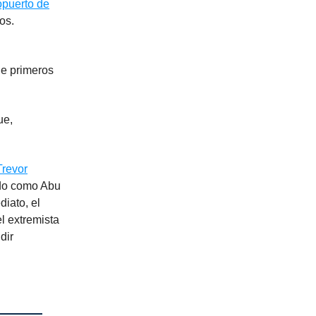
opuerto de
os.
de primeros
ue,
Trevor
ido como Abu
diato, el
l extremista
dir