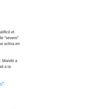
alificó el
de “severo”
se activa en
”. Mandó a
ad a la
yo
”.