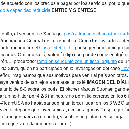
de acuerdo con los precios a pagar por los servicios, por lo q
do a capacidad reducida
.
ENTRE Y SIÉNTESE
lentín, el senador de Santiago,
pasó a tomarse el acostumbrad
 Procuraduría General de la República. Como los invitados anter
r interrogado por el
Caso Odebrecht
, por su período como presi
utados. Cuando salió, Valentín dijo que puede cometer algún er
drón.El procurador
también se reunió con un fiscal adjunto
de Br
 da Silva, quien ha participado en la investigación del caso
Lav
eñor, imaginamos que sus motivos para venir al país son otros,
aya venido de tan lejos a tomarse un café.
IMAGEN DEL DÍA
L
triunfo de 8-0 sobre los boris. El pitcher Marcus Stroman ganó 
rar un no-hitter por 4 2/3 innings, y no permitió carreras en los 6
. #TeamUSA no había ganado ni un tercer lugar en los 3 WBC an
s en el deporte que inventamos", decían algunos.Respire profu
oto (aunque parezca un pollo), visualice un plátano en su lugar
grima que va rodando por su cara :'( .