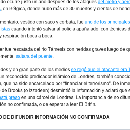
ado ocurre justo un año después de los ataques
del metro y aer
s
, en Bélgica, donde hubo más de 30 muertos y cientos de herid
mentario, vestido con saco y corbata, fue
uno de los principales
istas
cuando intentó salvar al policía apuñalado, con técnicas 
 y respiración boca a boca.
r fue rescatada del río Támesis con heridas graves luego de q
emente,
saltara del puente
.
edes y en gran parte de los medios
se regó que el atacante era 
 un reconocido predicador islámico de Londres, también conoc
, que ha sido encarcelado por “financiar el terrorismo”. De inme
de Brooks (o Izzadeen) desmintió la información y aclaró que e
está preso
en una cárcel de Londres. La importancia de no difun
ión no confirmada, o de esperar a leer El Brifin.
 DE DIFUNDIR INFORMACIÓN NO CONFIRMADA