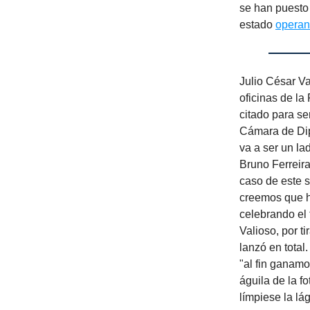
se han puesto 
estado
operan
Julio César Va
oficinas de la
citado para se
Cámara de Dip
va a ser un la
Bruno Ferreira
caso de este s
creemos que h
celebrando el 
Valioso, por ti
lanzó en total
"al fin ganamo
águila de la f
límpiese la lá