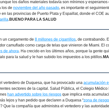
unque los daños materiales todavía son mínimos y esperamos 
a los de
noviembre del año pasado
, es importante el seguimient
 en las provincias de Puerto Plata y Espaillat, donde el COE a
arilla
.
BUENO PARA LA SALUD
on un cargamento de
8 millones de cigarrillos
, de contrabando. 
dor camuflado como carga de telas que vinieron de Miami. El 
es de ahora
. Ha crecido en los últimos años, porque la gente qu
o para la salud y le han subido los impuestos a los pitillos.
MA
del vertedero de Duquesa, que ha provocado una
acumulación 
rentes sectores de la capital. Salud Pública, el Colegio Médic
iones
han advertido sobre los riesgos
que implica esta acumulaci
más lejos y han pedido que declaren a Duquesa “
zona de riesgo
o? Que la compañía que administra el vertedero y las autoridad