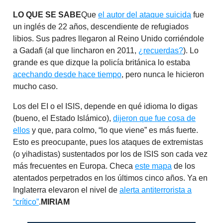
LO QUE SE SABE
Que
el autor del ataque suicida
fue
un inglés de 22 años, descendiente de refugiados
libios. Sus padres llegaron al Reino Unido corriéndole
a Gadafi (al que lincharon en 2011,
¿recuerdas?
). Lo
grande es que dizque la policía británica lo estaba
acechando desde hace tiempo
, pero nunca le hicieron
mucho caso.
Los del EI o el ISIS, depende en qué idioma lo digas
(bueno, el Estado Islámico),
dijeron que fue cosa de
ellos
y que, para colmo, “lo que viene” es más fuerte.
Esto es preocupante, pues los ataques de extremistas
(o yihadistas) sustentados por los de ISIS son cada vez
más frecuentes en Europa. Checa
este mapa
de los
atentados perpetrados en los últimos cinco años. Ya en
Inglaterra elevaron el nivel de
alerta antiterrorista a
“crítico”
.
MIRIAM