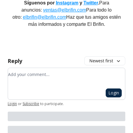
Síguenos por
Instagram
y
Twitter
.
Para
anuncios:
ventas@elbrifin.com
Para todo lo
otro:
elbrifin@elbrifin.com
Haz que tus amigos estén
más informados y comparte El Brifin.
Reply
Newest first
Add your comment
Login
Login
or
Subscribe
to participate
.